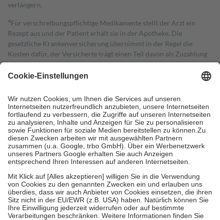
verlängern.
4
Für verschreibungspflichtige Medikamente stellt der Arzt ein
Rezept aus und der Patient erhält sie in der Apotheke. Die
gesetzliche Krankenversicherung übernimmt in der Regel die
Kosten dafür, der Versicherte trägt einen Teil davon als Zuzahlung
mit.
Grundsätzlich leisten Mitglieder Zuzahlungen in Höhe von zehn
Prozent des Abgabepreises,
mindestens
jedoch
fünf Euro
und
höchstens zehn Euro.
Es sind jedoch nie mehr als die tatsächlichen
Kosten der Leistung zu entrichten.
Diese Regeln gelten grundsätzlich auch für Online-Apotheken.
Bei Heilmitteln und häuslicher Krankenpflege beträgt die
Zuzahlung zehn Prozent der Kosten sowie zehn Euro je
Verordnung.
Um das Engagement der Versicherten für ihre eigene Gesundheit zu
stärken und die besondere Stellung der Familie zu unterstützen,
fallen
keine Zuzahlungen
an bei:
• Kindern und Jugendlichen bis zum vollendeten 18. Lebensjahr
mit Ausnahme der Fahrkosten
• Untersuchungen zur Vorsorge und Früherkennung, die von der
GKV getragen werden