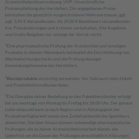
Arzneimittelpreisverordnung. UVP: Unverbindliche
Preisempfehlung des Herstellers. Die angegebenen Preise
beinhalten die gesetzlich vorgeschriebene Mehrwertsteuer, ggf.
zzgl. 3,95 € Versandkosten. Ab 29,00 € Bestell­wert versand­kosten­
frei. Preisänderungen und Irrtümer vorbehalten. Alle Angebote
und Gratis-Beigaben nur solange der Vorrat reicht.
1
Eine pharmazeutische Prüfung der Arzneimittel und sonstigen
Produkte in deinem Warenkorb beinhaltet die Durchführung von
Wechselwirkungschecks und die Prüfung etwaiger
Anwendungshinweise des Herstellers.
2
Biozidprodukte
vorsichtig verwenden. Vor Gebrauch stets Etikett
und Produktinformationen lesen.
3
Die Übergabe deiner Bestellung an den Paketdienstleister erfolgt
bei uns werktags von Montag bis Freitag bis 18:00 Uhr. Der genaue
Lieferzeitpunkt kann je nach Region und in Abhängigkeit der
Produktverfügbarkeit sowie vom Zustellzeitpunkt des Spediteurs
abweichen. Darüber hinaus können notwendige pharmazeutische
Prüfungen, die zu deiner Arzneimittelsicherheit dienen, die
Lieferfrist um die Dauer der Prüfungen einschließlich Klärungen