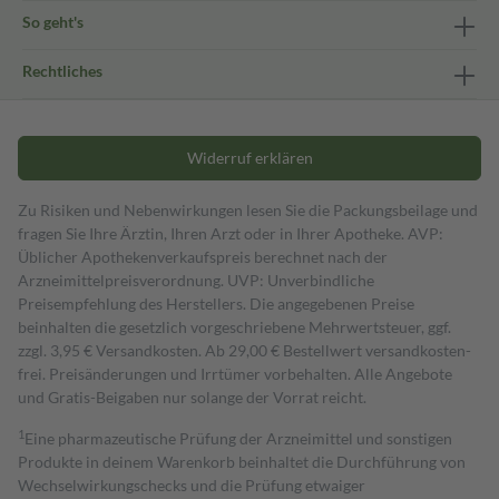
So geht's
Rechtliches
Widerruf erklären
Zu Risiken und Nebenwirkungen lesen Sie die Packungsbeilage und
fragen Sie Ihre Ärztin, Ihren Arzt oder in Ihrer Apotheke. AVP:
Üblicher Apothekenverkaufspreis berechnet nach der
Arzneimittelpreisverordnung. UVP: Unverbindliche
Preisempfehlung des Herstellers. Die angegebenen Preise
beinhalten die gesetzlich vorgeschriebene Mehrwertsteuer, ggf.
zzgl. 3,95 € Versandkosten. Ab 29,00 € Bestell­wert versand­kosten­
frei. Preisänderungen und Irrtümer vorbehalten. Alle Angebote
und Gratis-Beigaben nur solange der Vorrat reicht.
1
Eine pharmazeutische Prüfung der Arzneimittel und sonstigen
Produkte in deinem Warenkorb beinhaltet die Durchführung von
Wechselwirkungschecks und die Prüfung etwaiger