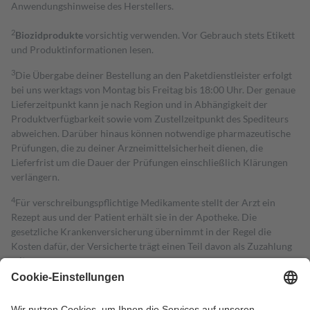
Anwendungshinweise des Herstellers.
2
Biozidprodukte
vorsichtig verwenden. Vor Gebrauch stets Etikett
und Produktinformationen lesen.
3
Die Übergabe deiner Bestellung an den Paketdienstleister erfolgt
bei uns werktags von Montag bis Freitag bis 18:00 Uhr. Der genaue
Lieferzeitpunkt kann je nach Region und in Abhängigkeit der
Produktverfügbarkeit sowie vom Zustellzeitpunkt des Spediteurs
abweichen. Darüber hinaus können notwendige pharmazeutische
Prüfungen, die zu deiner Arzneimittelsicherheit dienen, die
Lieferfrist um die Dauer der Prüfungen einschließlich Klärungen
verlängern.
4
Für verschreibungspflichtige Medikamente stellt der Arzt ein
Rezept aus und der Patient erhält sie in der Apotheke. Die
gesetzliche Krankenversicherung übernimmt in der Regel die
Kosten dafür, der Versicherte trägt einen Teil davon als Zuzahlung
mit.
Grundsätzlich leisten Mitglieder Zuzahlungen in Höhe von zehn
Prozent des Abgabepreises,
mindestens
jedoch
fünf Euro
und
höchstens zehn Euro.
Es sind jedoch nie mehr als die tatsächlichen