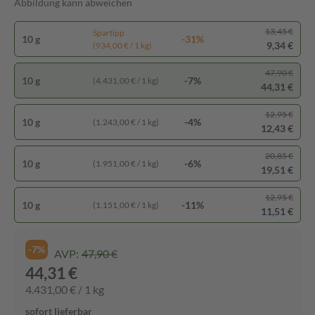
Abbildung kann abweichen
13,45 €
Spartipp
10 g
-31%
9,34 €
(934,00 € / 1 kg)
47,90 €
10 g
-7%
(4.431,00 € / 1 kg)
44,31 €
12,95 €
10 g
-4%
(1.243,00 € / 1 kg)
12,43 €
20,85 €
10 g
-6%
(1.951,00 € / 1 kg)
19,51 €
12,95 €
10 g
-11%
(1.151,00 € / 1 kg)
11,51 €
-7%
AVP:
47,90 €
44,31 €
4.431,00 € / 1 kg
sofort lieferbar