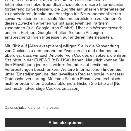
Kosten der Leistung zu entrichten.
Diese Regeln gelten grundsätzlich auch für Online-Apotheken.
Bei Heilmitteln und häuslicher Krankenpflege beträgt die
Zuzahlung zehn Prozent der Kosten sowie zehn Euro je
Verordnung.
Um das Engagement der Versicherten für ihre eigene Gesundheit zu
stärken und die besondere Stellung der Familie zu unterstützen,
fallen
keine Zuzahlungen
an bei:
• Kindern und Jugendlichen bis zum vollendeten 18. Lebensjahr
mit Ausnahme der Fahrkosten
• Untersuchungen zur Vorsorge und Früherkennung, die von der
GKV getragen werden
• empfohlenen Schutzimpfungen
• Harn- und Blutteststreifen
Wir nutzen Trusted Shops als unabhängigen Dienstleister für die
Einholung von Bewertungen. Trusted Shops hat Maßnahmen
getroffen, um sicherzustellen, dass es sich um echte Bewertungen
handelt. Mehr Informationen findest du hier:
https://help.etrusted.com/hc/de/articles/4419944605341
Einige Bilder und Inhalte wurden unter Zuhilfenahme künstlicher