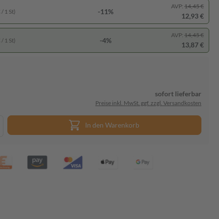
AVP:
14,45 €
-11%
/ 1 St)
12,93 €
AVP:
14,45 €
-4%
/ 1 St)
13,87 €
sofort lieferbar
Preise inkl. MwSt. ggf. zzgl. Versandkosten
In den Warenkorb