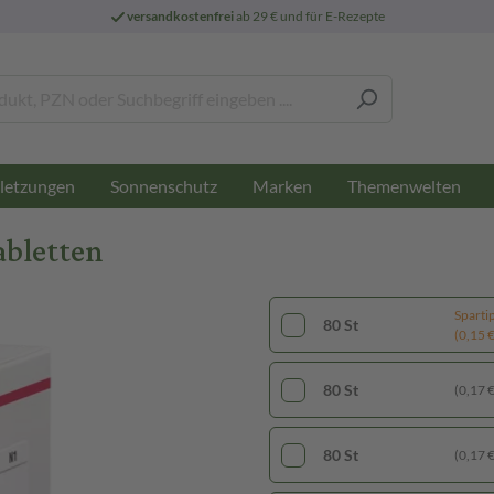
versandkostenfrei
ab 29 € und für E-Rezepte
letzungen
Sonnenschutz
Marken
Themenwelten
abletten
Sparti
80 St
(0,15 € 
80 St
(0,17 € 
80 St
(0,17 € 