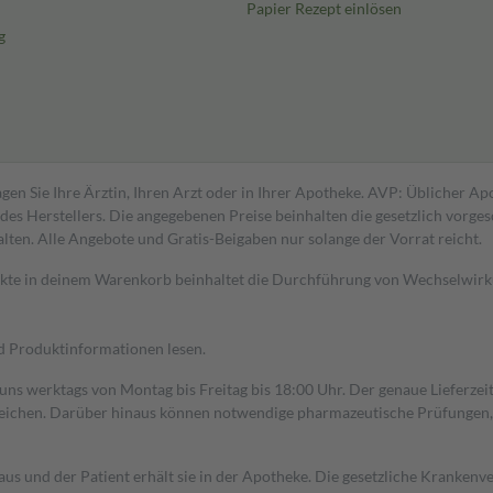
Papier Rezept einlösen
g
gen Sie Ihre Ärztin, Ihren Arzt oder in Ihrer Apotheke. AVP: Üblicher A
s Herstellers. Die angegebenen Preise beinhalten die gesetzlich vorgesc
alten. Alle Angebote und Gratis-Beigaben nur solange der Vorrat reicht.
dukte in deinem Warenkorb beinhaltet die Durchführung von Wechselwir
nd Produktinformationen lesen.
 uns werktags von Montag bis Freitag bis 18:00 Uhr. Der genaue Lieferze
ichen. Darüber hinaus können notwendige pharmazeutische Prüfungen, die
aus und der Patient erhält sie in der Apotheke. Die gesetzliche Krankenv