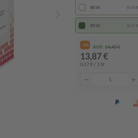
80 St
(0,16 € 
80 St
(0,17 € 
-4%
AVP:
14,45 €
13,87 €
0,17 € / 1 St