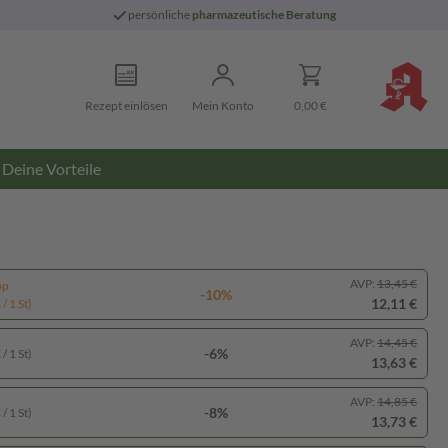
persönliche
pharmazeutische Beratung
Rezept einlösen
Mein Konto
0,00 €
Deine Vorteile
AVP:
13,45 €
pp
-10%
12,11 €
/ 1 St)
AVP:
14,45 €
-6%
/ 1 St)
13,63 €
AVP:
14,85 €
-8%
/ 1 St)
13,73 €