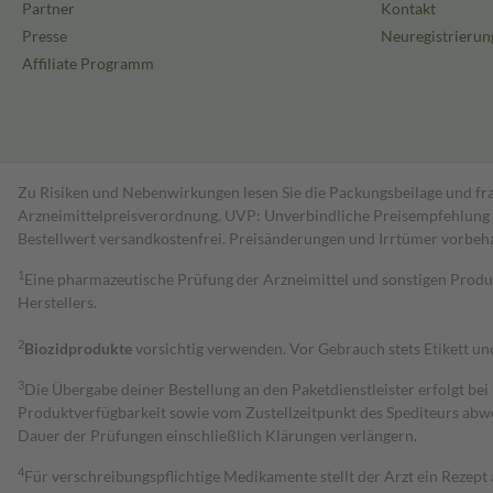
Partner
Kontakt
Presse
Neuregistrierun
Affiliate Programm
Zu Risiken und Nebenwirkungen lesen Sie die Packungsbeilage und fra
Arzneimittelpreisverordnung. UVP: Unverbindliche Preisempfehlung de
Bestell­wert versand­kosten­frei. Preisänderungen und Irrtümer vorbeh
1
Eine pharmazeutische Prüfung der Arzneimittel und sonstigen Pro
Herstellers.
2
Biozidprodukte
vorsichtig verwenden. Vor Gebrauch stets Etikett u
3
Die Übergabe deiner Bestellung an den Paketdienstleister erfolgt bei
Produktverfügbarkeit sowie vom Zustellzeitpunkt des Spediteurs abwe
Dauer der Prüfungen einschließlich Klärungen verlängern.
4
Für verschreibungspflichtige Medikamente stellt der Arzt ein Rezept 