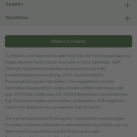
So geht's
Rechtliches
Widerruf erklären
Zu Risiken und Nebenwirkungen lesen Sie die Packungsbeilage und
fragen Sie Ihre Ärztin, Ihren Arzt oder in Ihrer Apotheke. AVP:
Üblicher Apothekenverkaufspreis berechnet nach der
Arzneimittelpreisverordnung. UVP: Unverbindliche
Preisempfehlung des Herstellers. Die angegebenen Preise
beinhalten die gesetzlich vorgeschriebene Mehrwertsteuer, ggf.
zzgl. 3,95 € Versandkosten. Ab 29,00 € Bestell­wert versand­kosten­
frei. Preisänderungen und Irrtümer vorbehalten. Alle Angebote
und Gratis-Beigaben nur solange der Vorrat reicht.
1
Eine pharmazeutische Prüfung der Arzneimittel und sonstigen
Produkte in deinem Warenkorb beinhaltet die Durchführung von
Wechselwirkungschecks und die Prüfung etwaiger