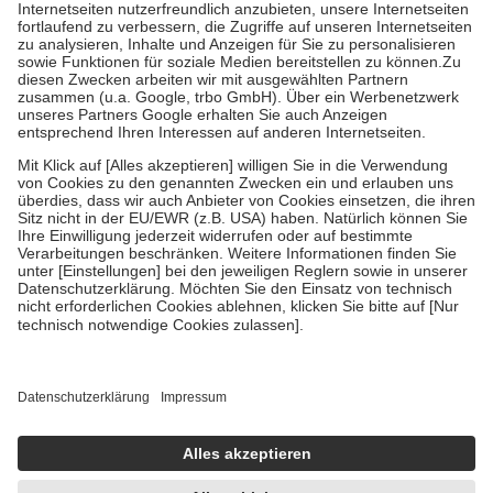
Kosten der Leistung zu entrichten.
Diese Regeln gelten grundsätzlich auch für Online-Apotheken.
Bei Heilmitteln und häuslicher Krankenpflege beträgt die
Zuzahlung zehn Prozent der Kosten sowie zehn Euro je
Verordnung.
Um das Engagement der Versicherten für ihre eigene Gesundheit zu
stärken und die besondere Stellung der Familie zu unterstützen,
fallen
keine Zuzahlungen
an bei:
• Kindern und Jugendlichen bis zum vollendeten 18. Lebensjahr
mit Ausnahme der Fahrkosten
• Untersuchungen zur Vorsorge und Früherkennung, die von der
GKV getragen werden
• empfohlenen Schutzimpfungen
• Harn- und Blutteststreifen
Wir nutzen Trusted Shops als unabhängigen Dienstleister für die
Einholung von Bewertungen. Trusted Shops hat Maßnahmen
getroffen, um sicherzustellen, dass es sich um echte Bewertungen
handelt. Mehr Informationen findest du hier:
https://help.etrusted.com/hc/de/articles/4419944605341
Einige Bilder und Inhalte wurden unter Zuhilfenahme künstlicher