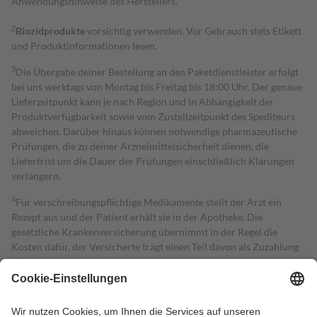
Anwendungshinweise des Herstellers.
2
Biozidprodukte
vorsichtig verwenden. Vor Gebrauch stets Etikett
und Produktinformationen lesen.
3
Die Übergabe deiner Bestellung an den Paketdienstleister erfolgt
bei uns werktags von Montag bis Freitag bis 18:00 Uhr. Der genaue
Lieferzeitpunkt kann je nach Region und in Abhängigkeit der
Produktverfügbarkeit sowie vom Zustellzeitpunkt des Spediteurs
abweichen. Darüber hinaus können notwendige pharmazeutische
Prüfungen, die zu deiner Arzneimittelsicherheit dienen, die
Lieferfrist um die Dauer der Prüfungen einschließlich Klärungen
verlängern.
4
Für verschreibungspflichtige Medikamente stellt der Arzt ein
Rezept aus und der Patient erhält sie in der Apotheke. Die
gesetzliche Krankenversicherung übernimmt in der Regel die
Kosten dafür, der Versicherte trägt einen Teil davon als Zuzahlung
mit.
Grundsätzlich leisten Mitglieder Zuzahlungen in Höhe von zehn
Prozent des Abgabepreises,
mindestens
jedoch
fünf Euro
und
höchstens zehn Euro.
Es sind jedoch nie mehr als die tatsächlichen