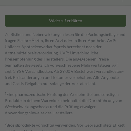
Widerruf erklären
Zu Risiken und Nebenwirkungen lesen Sie die Packungsbeilage und
fragen Sie Ihre Ärztin, Ihren Arzt oder in Ihrer Apotheke. AVP:
Üblicher Apothekenverkaufspreis berechnet nach der
Arzneimittelpreisverordnung. UVP: Unverbindliche
Preisempfehlung des Herstellers. Die angegebenen Preise
beinhalten die gesetzlich vorgeschriebene Mehrwertsteuer, ggf.
zzgl. 3,95 € Versandkosten. Ab 29,00 € Bestell­wert versand­kosten­
frei. Preisänderungen und Irrtümer vorbehalten. Alle Angebote
und Gratis-Beigaben nur solange der Vorrat reicht.
1
Eine pharmazeutische Prüfung der Arzneimittel und sonstigen
Produkte in deinem Warenkorb beinhaltet die Durchführung von
Wechselwirkungschecks und die Prüfung etwaiger
Anwendungshinweise des Herstellers.
2
Biozidprodukte
vorsichtig verwenden. Vor Gebrauch stets Etikett