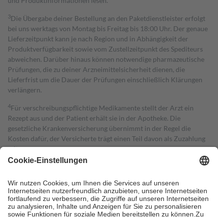
und Produktinformationen lesen.
3
Die Übergabe deiner Bestellung an den Paketdienstleister erfolgt
bei uns werktags von Montag bis Freitag bis 18:00 Uhr. Der genaue
Lieferzeitpunkt kann je nach Region und in Abhängigkeit der
Produktverfügbarkeit sowie vom Zustellzeitpunkt des Spediteurs
abweichen. Darüber hinaus können notwendige pharmazeutische
Prüfungen, die zu deiner Arzneimittelsicherheit dienen, die
Lieferfrist um die Dauer der Prüfungen einschließlich Klärungen
verlängern.
4
Für verschreibungspflichtige Medikamente stellt der Arzt ein
Rezept aus und der Patient erhält sie in der Apotheke. Die
gesetzliche Krankenversicherung übernimmt in der Regel die
Kosten dafür, der Versicherte trägt einen Teil davon als Zuzahlung
mit.
Grundsätzlich leisten Mitglieder Zuzahlungen in Höhe von zehn
Prozent des Abgabepreises,
mindestens
jedoch
fünf Euro
und
höchstens zehn Euro.
Es sind jedoch nie mehr als die tatsächlichen
Kosten der Leistung zu entrichten.
Diese Regeln gelten grundsätzlich auch für Online-Apotheken.
Bei Heilmitteln und häuslicher Krankenpflege beträgt die