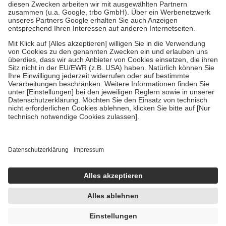
Zuzahlung zehn Prozent der Kosten sowie zehn Euro je
Verordnung.
Um das Engagement der Versicherten für ihre eigene Gesundheit zu
stärken und die besondere Stellung der Familie zu unterstützen,
fallen
keine Zuzahlungen
an bei:
• Kindern und Jugendlichen bis zum vollendeten 18. Lebensjahr
mit Ausnahme der Fahrkosten
• Untersuchungen zur Vorsorge und Früherkennung, die von der
GKV getragen werden
• empfohlenen Schutzimpfungen
• Harn- und Blutteststreifen
Wir nutzen Trusted Shops als unabhängigen Dienstleister für die
Einholung von Bewertungen. Trusted Shops hat Maßnahmen
getroffen, um sicherzustellen, dass es sich um echte Bewertungen
handelt. Mehr Informationen findest du hier:
https://help.etrusted.com/hc/de/articles/4419944605341
Einige Bilder und Inhalte wurden unter Zuhilfenahme künstlicher
Intelligenz erstellt.