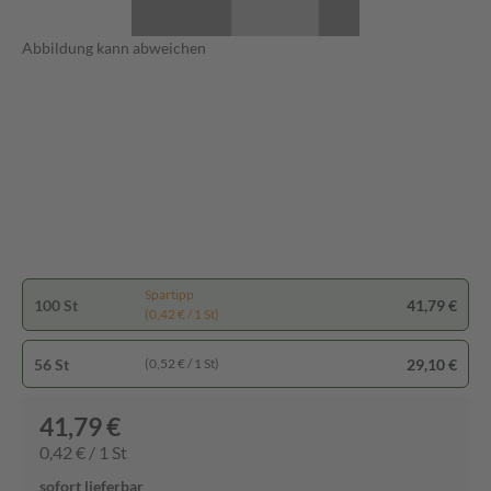
Abbildung kann abweichen
Spartipp
100 St
41,79 €
(0,42 € / 1 St)
56 St
29,10 €
(0,52 € / 1 St)
41,79 €
0,42 € / 1 St
sofort lieferbar