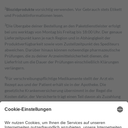
2
Biozidprodukte
vorsichtig verwenden. Vor Gebrauch stets Etikett
und Produktinformationen lesen.
3
Die Übergabe deiner Bestellung an den Paketdienstleister erfolgt
bei uns werktags von Montag bis Freitag bis 18:00 Uhr. Der genaue
Lieferzeitpunkt kann je nach Region und in Abhängigkeit der
Produktverfügbarkeit sowie vom Zustellzeitpunkt des Spediteurs
abweichen. Darüber hinaus können notwendige pharmazeutische
Prüfungen, die zu deiner Arzneimittelsicherheit dienen, die
Lieferfrist um die Dauer der Prüfungen einschließlich Klärungen
verlängern.
4
Für verschreibungspflichtige Medikamente stellt der Arzt ein
Rezept aus und der Patient erhält sie in der Apotheke. Die
gesetzliche Krankenversicherung übernimmt in der Regel die
Kosten dafür, der Versicherte trägt einen Teil davon als Zuzahlung
mit.
Grundsätzlich leisten Mitglieder Zuzahlungen in Höhe von zehn
Prozent des Abgabepreises,
mindestens
jedoch
fünf Euro
und
höchstens zehn Euro.
Es sind jedoch nie mehr als die tatsächlichen
Kosten der Leistung zu entrichten.