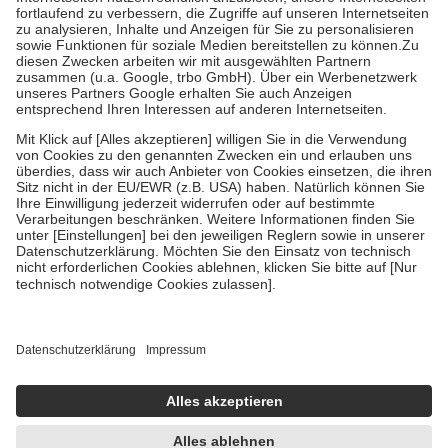
Diese Regeln gelten grundsätzlich auch für Online-Apotheken.
Bei Heilmitteln und häuslicher Krankenpflege beträgt die
Zuzahlung zehn Prozent der Kosten sowie zehn Euro je
Verordnung.
Um das Engagement der Versicherten für ihre eigene Gesundheit zu
stärken und die besondere Stellung der Familie zu unterstützen,
fallen
keine Zuzahlungen
an bei:
• Kindern und Jugendlichen bis zum vollendeten 18. Lebensjahr
mit Ausnahme der Fahrkosten
• Untersuchungen zur Vorsorge und Früherkennung, die von der
GKV getragen werden
• empfohlenen Schutzimpfungen
• Harn- und Blutteststreifen
Wir nutzen Trusted Shops als unabhängigen Dienstleister für die
Einholung von Bewertungen. Trusted Shops hat Maßnahmen
getroffen, um sicherzustellen, dass es sich um echte Bewertungen
handelt. Mehr Informationen findest du hier:
https://help.etrusted.com/hc/de/articles/4419944605341
Einige Bilder und Inhalte wurden unter Zuhilfenahme künstlicher
Intelligenz erstellt.