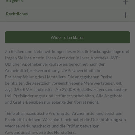
So geht's
Rechtliches
Widerruf erklären
Zu Risiken und Nebenwirkungen lesen Sie die Packungsbeilage und
fragen Sie Ihre Ärztin, Ihren Arzt oder in Ihrer Apotheke. AVP:
Üblicher Apothekenverkaufspreis berechnet nach der
Arzneimittelpreisverordnung. UVP: Unverbindliche
Preisempfehlung des Herstellers. Die angegebenen Preise
beinhalten die gesetzlich vorgeschriebene Mehrwertsteuer, ggf.
zzgl. 3,95 € Versandkosten. Ab 29,00 € Bestell­wert versand­kosten­
frei. Preisänderungen und Irrtümer vorbehalten. Alle Angebote
und Gratis-Beigaben nur solange der Vorrat reicht.
1
Eine pharmazeutische Prüfung der Arzneimittel und sonstigen
Produkte in deinem Warenkorb beinhaltet die Durchführung von
Wechselwirkungschecks und die Prüfung etwaiger
Anwendungshinweise des Herstellers.