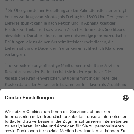
3
Die Übergabe deiner Bestellung an den Paketdienstleister erfolgt
bei uns werktags von Montag bis Freitag bis 18:00 Uhr. Der genaue
Lieferzeitpunkt kann je nach Region und in Abhängigkeit der
Produktverfügbarkeit sowie vom Zustellzeitpunkt des Spediteurs
abweichen. Darüber hinaus können notwendige pharmazeutische
Prüfungen, die zu deiner Arzneimittelsicherheit dienen, die
Lieferfrist um die Dauer der Prüfungen einschließlich Klärungen
verlängern.
4
Für verschreibungspflichtige Medikamente stellt der Arzt ein
Rezept aus und der Patient erhält sie in der Apotheke. Die
gesetzliche Krankenversicherung übernimmt in der Regel die
Kosten dafür, der Versicherte trägt einen Teil davon als Zuzahlung
mit.
Grundsätzlich leisten Mitglieder Zuzahlungen in Höhe von zehn
Prozent des Abgabepreises,
mindestens
jedoch
fünf Euro
und
höchstens zehn Euro.
Es sind jedoch nie mehr als die tatsächlichen
Kosten der Leistung zu entrichten.
Diese Regeln gelten grundsätzlich auch für Online-Apotheken.
Bei Heilmitteln und häuslicher Krankenpflege beträgt die