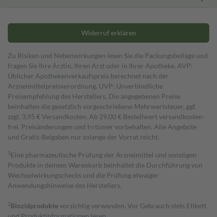
Widerruf erklären
Zu Risiken und Nebenwirkungen lesen Sie die Packungsbeilage und
fragen Sie Ihre Ärztin, Ihren Arzt oder in Ihrer Apotheke. AVP:
Üblicher Apothekenverkaufspreis berechnet nach der
Arzneimittelpreisverordnung. UVP: Unverbindliche
Preisempfehlung des Herstellers. Die angegebenen Preise
beinhalten die gesetzlich vorgeschriebene Mehrwertsteuer, ggf.
zzgl. 3,95 € Versandkosten. Ab 29,00 € Bestell­wert versand­kosten­
frei. Preisänderungen und Irrtümer vorbehalten. Alle Angebote
und Gratis-Beigaben nur solange der Vorrat reicht.
1
Eine pharmazeutische Prüfung der Arzneimittel und sonstigen
Produkte in deinem Warenkorb beinhaltet die Durchführung von
Wechselwirkungschecks und die Prüfung etwaiger
Anwendungshinweise des Herstellers.
2
Biozidprodukte
vorsichtig verwenden. Vor Gebrauch stets Etikett
und Produktinformationen lesen.