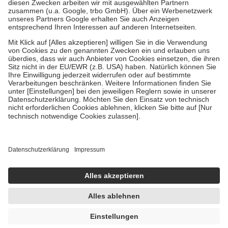
Zuzahlung zehn Prozent der Kosten sowie zehn Euro je
Verordnung.
Um das Engagement der Versicherten für ihre eigene Gesundheit zu
stärken und die besondere Stellung der Familie zu unterstützen,
fallen
keine Zuzahlungen
an bei:
• Kindern und Jugendlichen bis zum vollendeten 18. Lebensjahr
mit Ausnahme der Fahrkosten
• Untersuchungen zur Vorsorge und Früherkennung, die von der
GKV getragen werden
• empfohlenen Schutzimpfungen
• Harn- und Blutteststreifen
Wir nutzen Trusted Shops als unabhängigen Dienstleister für die
Einholung von Bewertungen. Trusted Shops hat Maßnahmen
getroffen, um sicherzustellen, dass es sich um echte Bewertungen
handelt. Mehr Informationen findest du hier:
https://help.etrusted.com/hc/de/articles/4419944605341
Einige Bilder und Inhalte wurden unter Zuhilfenahme künstlicher
Intelligenz erstellt.