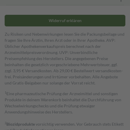
Widerruf erklären
Zu Risiken und Nebenwirkungen lesen Sie die Packungsbeilage und
fragen Sie Ihre Ärztin, Ihren Arzt oder in Ihrer Apotheke. AVP:
Üblicher Apothekenverkaufspreis berechnet nach der
Arzneimittelpreisverordnung. UVP: Unverbindliche
Preisempfehlung des Herstellers. Die angegebenen Preise
beinhalten die gesetzlich vorgeschriebene Mehrwertsteuer, ggf.
zzgl. 3,95 € Versandkosten. Ab 29,00 € Bestell­wert versand­kosten­
frei. Preisänderungen und Irrtümer vorbehalten. Alle Angebote
und Gratis-Beigaben nur solange der Vorrat reicht.
1
Eine pharmazeutische Prüfung der Arzneimittel und sonstigen
Produkte in deinem Warenkorb beinhaltet die Durchführung von
Wechselwirkungschecks und die Prüfung etwaiger
Anwendungshinweise des Herstellers.
2
Biozidprodukte
vorsichtig verwenden. Vor Gebrauch stets Etikett