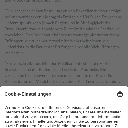
und Produktinformationen lesen.
3
Die Übergabe deiner Bestellung an den Paketdienstleister erfolgt
bei uns werktags von Montag bis Freitag bis 18:00 Uhr. Der genaue
Lieferzeitpunkt kann je nach Region und in Abhängigkeit der
Produktverfügbarkeit sowie vom Zustellzeitpunkt des Spediteurs
abweichen. Darüber hinaus können notwendige pharmazeutische
Prüfungen, die zu deiner Arzneimittelsicherheit dienen, die
Lieferfrist um die Dauer der Prüfungen einschließlich Klärungen
verlängern.
4
Für verschreibungspflichtige Medikamente stellt der Arzt ein
Rezept aus und der Patient erhält sie in der Apotheke. Die
gesetzliche Krankenversicherung übernimmt in der Regel die
Kosten dafür, der Versicherte trägt einen Teil davon als Zuzahlung
mit.
Grundsätzlich leisten Mitglieder Zuzahlungen in Höhe von zehn
Prozent des Abgabepreises,
mindestens
jedoch
fünf Euro
und
höchstens zehn Euro.
Es sind jedoch nie mehr als die tatsächlichen
Kosten der Leistung zu entrichten.
Diese Regeln gelten grundsätzlich auch für Online-Apotheken.
Bei Heilmitteln und häuslicher Krankenpflege beträgt die