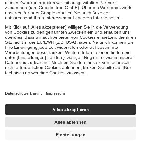
Zuzahlung zehn Prozent der Kosten sowie zehn Euro je
Verordnung.
Um das Engagement der Versicherten für ihre eigene Gesundheit zu
stärken und die besondere Stellung der Familie zu unterstützen,
fallen
keine Zuzahlungen
an bei:
• Kindern und Jugendlichen bis zum vollendeten 18. Lebensjahr
mit Ausnahme der Fahrkosten
• Untersuchungen zur Vorsorge und Früherkennung, die von der
GKV getragen werden
• empfohlenen Schutzimpfungen
• Harn- und Blutteststreifen
Wir nutzen Trusted Shops als unabhängigen Dienstleister für die
Einholung von Bewertungen. Trusted Shops hat Maßnahmen
getroffen, um sicherzustellen, dass es sich um echte Bewertungen
handelt. Mehr Informationen findest du hier:
https://help.etrusted.com/hc/de/articles/4419944605341
Einige Bilder und Inhalte wurden unter Zuhilfenahme künstlicher
Intelligenz erstellt.