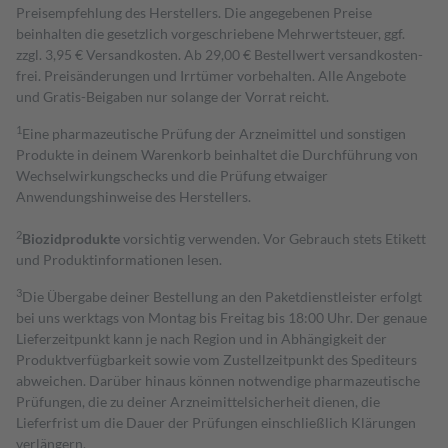
Preisempfehlung des Herstellers. Die angegebenen Preise
beinhalten die gesetzlich vorgeschriebene Mehrwertsteuer, ggf.
zzgl. 3,95 € Versandkosten. Ab 29,00 € Bestell­wert versand­kosten­
frei. Preisänderungen und Irrtümer vorbehalten. Alle Angebote
und Gratis-Beigaben nur solange der Vorrat reicht.
1
Eine pharmazeutische Prüfung der Arzneimittel und sonstigen
Produkte in deinem Warenkorb beinhaltet die Durchführung von
Wechselwirkungschecks und die Prüfung etwaiger
Anwendungshinweise des Herstellers.
2
Biozidprodukte
vorsichtig verwenden. Vor Gebrauch stets Etikett
und Produktinformationen lesen.
3
Die Übergabe deiner Bestellung an den Paketdienstleister erfolgt
bei uns werktags von Montag bis Freitag bis 18:00 Uhr. Der genaue
Lieferzeitpunkt kann je nach Region und in Abhängigkeit der
Produktverfügbarkeit sowie vom Zustellzeitpunkt des Spediteurs
abweichen. Darüber hinaus können notwendige pharmazeutische
Prüfungen, die zu deiner Arzneimittelsicherheit dienen, die
Lieferfrist um die Dauer der Prüfungen einschließlich Klärungen
verlängern.