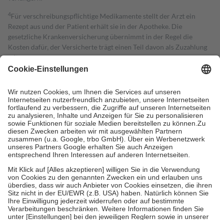
4
Für verschreibungspflichtige Medikamente stellt der Arzt ein
Rezept aus und der Patient erhält sie in der Apotheke. Die
gesetzliche Krankenversicherung übernimmt in der Regel die
Kosten dafür, der Versicherte trägt einen Teil davon als Zuzahlung
mit.
Grundsätzlich leisten Mitglieder Zuzahlungen in Höhe von zehn
Prozent des Abgabepreises,
mindestens
jedoch
fünf Euro
und
höchstens zehn Euro.
Es sind jedoch nie mehr als die tatsächlichen
Kosten der Leistung zu entrichten.
Diese Regeln gelten grundsätzlich auch für Online-Apotheken.
Bei Heilmitteln und häuslicher Krankenpflege beträgt die
Zuzahlung zehn Prozent der Kosten sowie zehn Euro je
Verordnung.
Um das Engagement der Versicherten für ihre eigene Gesundheit zu
stärken und die besondere Stellung der Familie zu unterstützen,
fallen
keine Zuzahlungen
an bei:
• Kindern und Jugendlichen bis zum vollendeten 18. Lebensjahr
mit Ausnahme der Fahrkosten
• Untersuchungen zur Vorsorge und Früherkennung, die von der
GKV getragen werden