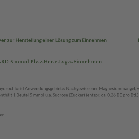
ver zur Herstellung einer Lösung zum Einnehmen
RD 5 mmol Plv.z.Her.e.Lsg.z.Einnehmen
hydrochlorid Anwendungsgebiete: Nachgewiesener Magnesiummangel, we
ält 1 Beutel 5 mmol u.a. Sucrose (Zucker) (entspr. ca. 0,26 BE pro Btl.)
den