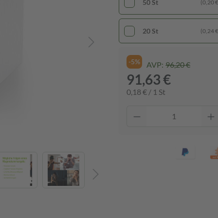
50 St
(0,20 € 
20 St
(0,24 € 
-5%
AVP:
96,20 €
91,63 €
0,18 € / 1 St