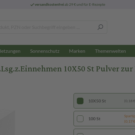
versandkostenfrei
ab 29 € und für E-Rezepte
letzungen
Sonnenschutz
Marken
Themenwelten
sg.z.Einnehmen 10X50 St Pulver zur 
10X50 St
(0,18 € 
Sparti
100 St
(0,17 € 