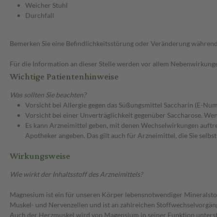
Weicher Stuhl
Durchfall
Bemerken Sie eine Befindlichkeitsstörung oder Veränderung während 
Für die Information an dieser Stelle werden vor allem Nebenwirkunge
Wichtige Patientenhinweise
Was sollten Sie beachten?
Vorsicht bei Allergie gegen das Süßungsmittel Saccharin (E-Nu
Vorsicht bei einer Unverträglichkeit gegenüber Saccharose. Wenn
Es kann Arzneimittel geben, mit denen Wechselwirkungen auftret
Apotheker angeben. Das gilt auch für Arzneimittel, die Sie selb
Wirkungsweise
Wie wirkt der Inhaltsstoff des Arzneimittels?
Magnesium ist ein für unseren Körper lebensnotwendiger Mineralstof
Muskel- und Nervenzellen und ist an zahlreichen Stoffwechselvorgä
Auch der Herzmuskel wird von Magensium in seiner Funktion unterst