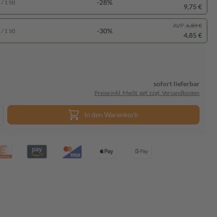
-28%
/ 1 St)
9,75 €
AVP:
6,89 €
-30%
/ 1 St)
4,85 €
sofort lieferbar
Preise inkl. MwSt. ggf. zzgl. Versandkosten
In den Warenkorb