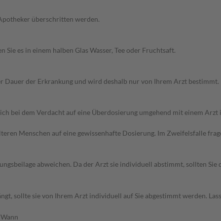
 Apotheker überschritten werden.
n Sie es in einem halben Glas Wasser, Tee oder Fruchtsaft.
r Dauer der Erkrankung und wird deshalb nur von Ihrem Arzt bestimmt.
sich bei dem Verdacht auf eine Überdosierung umgehend mit einem Arzt 
d älteren Menschen auf eine gewissenhafte Dosierung. Im Zweifelsfalle f
gsbeilage abweichen. Da der Arzt sie individuell abstimmt, sollten Si
t, sollte sie von Ihrem Arzt individuell auf Sie abgestimmt werden. Las
Wann