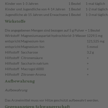
Kinder von 1-3 Jahren
1 Beutel
1-mal täglich
Kinder und Jugendliche von 4-14 Jahren
1 Beutel
1-2 mal täglich
Jugendliche ab 15 Jahren und Erwachsene
1 Beutel
1-3 mal täglich
Wirkstoffe
Die angegebenen Mengen sind bezogen auf 5 g Pulver = 1 Beutel
Wirkstoff
Magnesiumaspartat hydrochlorid-3-Wasser
1229,5 mg
entspricht
Magnesium-Ion
121,525 mg
entspricht
Magnesium-Ion
5 mmol
Hilfsstoff
Saccharose
3,2 g
Hilfsstoff
Citronensäure
+
Hilfsstoff
Saccharin natrium
+
Hilfsstoff
Macrogol 6000
+
Hilfsstoff
Zitronen-Aroma
+
Aufbewahrung
Aufbewahrung
Das Arzneimittel muss vor Hitze geschützt aufbewahrt werden.
Gegenanzeigen Schwangerschaft