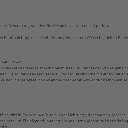
der Behandlung, wenden Sie sich an Ihren Arzt oder Apotheker.
n berücksichtigt, die bei mindestens einem von 1.000 behandelten Patien
mmer E 954)!
 Sie eine Diabetes-Diät einhalten müssen, sollten Sie den Zuckergehalt 
en. Sie sollten deswegen generell vor der Behandlung mit einem neuen A
st kaufen, nur gelegentlich anwenden oder deren Anwendung schon einige 
f, er wird in Form seiner Salze aus der Nahrung aufgenommen. Magnesium
ngen beteiligt. Ein Magnesiummangel kann unter anderem zu Muskelkrämp
ützt.