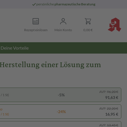
persönliche
pharmazeutische Beratung
Rezept einlösen
Mein Konto
0,00 €
Deine Vorteile
Herstellung einer Lösung zum
AVP:
96,20 €
-5%
/ 1 St)
91,63 €
AVP:
22,20 €
pp
-24%
16,95 €
/ 1 St)
AVP:
13,45 €