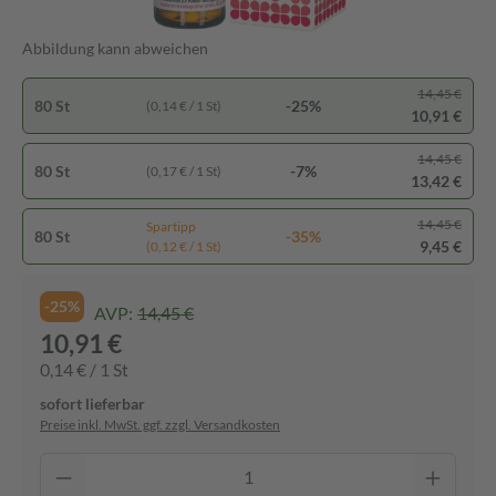
Abbildung kann abweichen
14,45 €
80 St
-25%
(0,14 € / 1 St)
10,91 €
14,45 €
80 St
-7%
(0,17 € / 1 St)
13,42 €
14,45 €
Spartipp
80 St
-35%
9,45 €
(0,12 € / 1 St)
-25%
AVP:
14,45 €
10,91 €
0,14 € / 1 St
sofort lieferbar
Preise inkl. MwSt. ggf. zzgl. Versandkosten