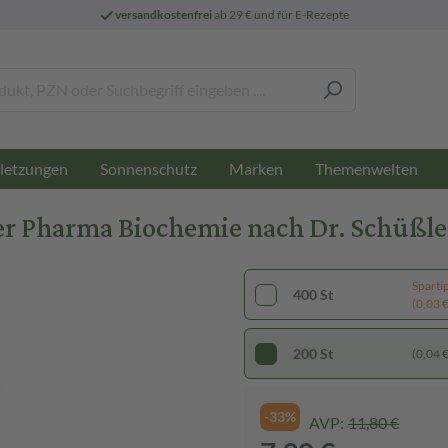
versandkostenfrei
ab 29 € und für E-Rezepte
letzungen
Sonnenschutz
Marken
Themenwelten
Pharma Biochemie nach Dr. Schüßler N
Sparti
400 St
(0,03 € 
200 St
(0,04 € 
-33%
AVP:
11,80 €