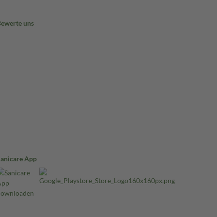
Bewerte uns
Sanicare App