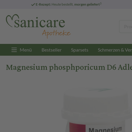
3
E-Rezept:
Heute bestellt,
morgen geliefert
Menü
Bestseller
Sparsets
Schmerzen & Ver
Magnesium phosphporicum D6 Adler 