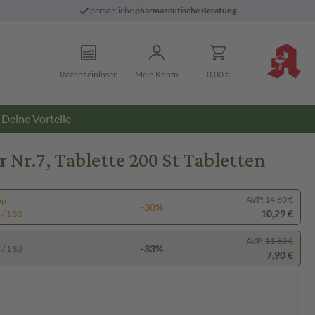
persönliche
pharmazeutische Beratung
Rezept einlösen
Mein Konto
0,00 €
Deine Vorteile
r.7, Tablette 200 St Tabletten
AVP:
14,60 €
pp
-30%
10,29 €
/ 1 St)
AVP:
11,80 €
-33%
/ 1 St)
7,90 €