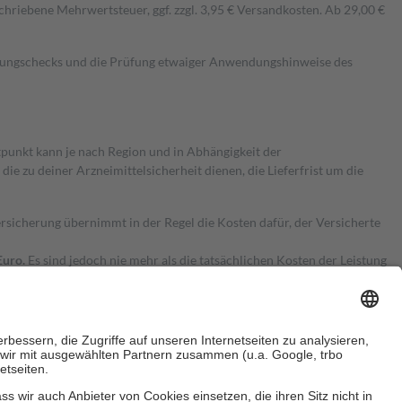
hriebene Mehrwertsteuer, ggf. zzgl. 3,95 € Versandkosten. Ab 29,00 €
kungschecks und die Prüfung etwaiger Anwendungshinweise des
itpunkt kann je nach Region und in Abhängigkeit der
 zu deiner Arzneimittelsicherheit dienen, die Lieferfrist um die
ersicherung übernimmt in der Regel die Kosten dafür, der Versicherte
Euro.
Es sind jedoch nie mehr als die tatsächlichen Kosten der Leistung
e Zuzahlungen
an bei: