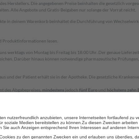
s Herstellers. Die angegebenen Preise beinhalten die gesetzlich vorgesc
alten. Alle Angebote und Gratis-Beigaben nur solange der Vorrat reicht.
dukte in deinem Warenkorb beinhaltet die Durchführung von Wechselwir
nd Produktinformationen lesen.
 uns werktags von Montag bis Freitag bis 18:00 Uhr. Der genaue Lieferze
ichen. Darüber hinaus können notwendige pharmazeutische Prüfungen, die
aus und der Patient erhält sie in der Apotheke. Die gesetzliche Krankenv
ent des Abgabepreises,
mindestens
jedoch
fünf Euro
und
höchstens zehn 
zehn Prozent der Kosten sowie zehn Euro je Verordnung.
rken und die besondere Stellung der Familie zu unterstützen, fallen
kein
 Ausnahme der Fahrkosten
 getragen werden