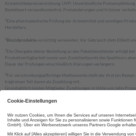
Arzneimittelpreisverordnung. UVP: Unverbindliche Preisempfehlung de
Bestell­wert versand­kosten­frei. Preisänderungen und Irrtümer vorbeh
1
Eine pharmazeutische Prüfung der Arzneimittel und sonstigen Pro
Herstellers.
2
Biozidprodukte
vorsichtig verwenden. Vor Gebrauch stets Etikett u
3
Die Übergabe deiner Bestellung an den Paketdienstleister erfolgt bei
Produktverfügbarkeit sowie vom Zustellzeitpunkt des Spediteurs abwe
Dauer der Prüfungen einschließlich Klärungen verlängern.
4
Für verschreibungspflichtige Medikamente stellt der Arzt ein Rezept 
trägt einen Teil davon als Zuzahlung mit.
Grundsätzlich leisten Mitglieder Zuzahlungen in Höhe von zehn Proz
zu entrichten.
Diese Regeln gelten grundsätzlich auch für Online-Apotheken.
Bei Heilmitteln und häuslicher Krankenpflege beträgt die Zuzahlung 
Um das Engagement der Versicherten für ihre eigene Gesundheit zu stä
• Kindern und Jugendlichen bis zum vollendeten 18. Lebensjahr mit
• Untersuchungen zur Vorsorge und Früherkennung, die von der GKV
• empfohlenen Schutzimpfungen