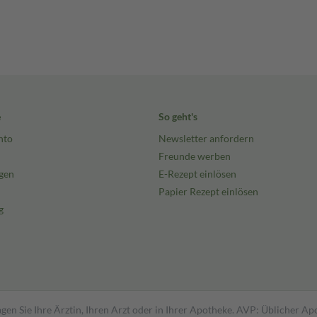
e
So geht's
nto
Newsletter anfordern
Freunde werben
gen
E-Rezept einlösen
Papier Rezept einlösen
g
gen Sie Ihre Ärztin, Ihren Arzt oder in Ihrer Apotheke. AVP: Üblicher A