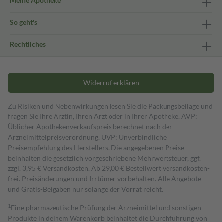
Meine Apotheke
So geht's
Rechtliches
Widerruf erklären
Zu Risiken und Nebenwirkungen lesen Sie die Packungsbeilage und
fragen Sie Ihre Ärztin, Ihren Arzt oder in Ihrer Apotheke. AVP:
Üblicher Apothekenverkaufspreis berechnet nach der
Arzneimittelpreisverordnung. UVP: Unverbindliche
Preisempfehlung des Herstellers. Die angegebenen Preise
beinhalten die gesetzlich vorgeschriebene Mehrwertsteuer, ggf.
zzgl. 3,95 € Versandkosten. Ab 29,00 € Bestell­wert versand­kosten­
frei. Preisänderungen und Irrtümer vorbehalten. Alle Angebote
und Gratis-Beigaben nur solange der Vorrat reicht.
1
Eine pharmazeutische Prüfung der Arzneimittel und sonstigen
Produkte in deinem Warenkorb beinhaltet die Durchführung von