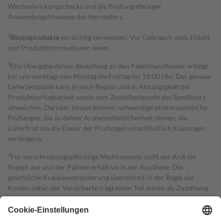
Wechselwirkungschecks und die Prüfung etwaiger
Anwendungshinweise des Herstellers.
2
Biozidprodukte
vorsichtig verwenden. Vor Gebrauch stets Etikett
und Produktinformationen lesen.
3
Die Übergabe deiner Bestellung an den Paketdienstleister erfolgt
bei uns werktags von Montag bis Freitag bis 18:00 Uhr. Der genaue
Lieferzeitpunkt kann je nach Region und in Abhängigkeit der
Produktverfügbarkeit sowie vom Zustellzeitpunkt des Spediteurs
abweichen. Darüber hinaus können notwendige pharmazeutische
Prüfungen, die zu deiner Arzneimittelsicherheit dienen, die
Lieferfrist um die Dauer der Prüfungen einschließlich Klärungen
verlängern.
4
Für verschreibungspflichtige Medikamente stellt der Arzt ein
Rezept aus und der Patient erhält sie in der Apotheke. Die
gesetzliche Krankenversicherung übernimmt in der Regel die
Kosten dafür, der Versicherte trägt einen Teil davon als Zuzahlung
mit.
Grundsätzlich leisten Mitglieder Zuzahlungen in Höhe von zehn
Prozent des Abgabepreises,
mindestens
jedoch
fünf Euro
und