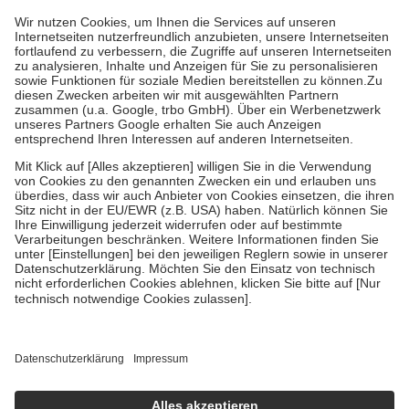
höchstens zehn Euro.
Es sind jedoch nie mehr als die tatsächlichen
Kosten der Leistung zu entrichten.
Diese Regeln gelten grundsätzlich auch für Online-Apotheken.
Bei Heilmitteln und häuslicher Krankenpflege beträgt die
Zuzahlung zehn Prozent der Kosten sowie zehn Euro je
Verordnung.
Um das Engagement der Versicherten für ihre eigene Gesundheit zu
stärken und die besondere Stellung der Familie zu unterstützen,
fallen
keine Zuzahlungen
an bei:
• Kindern und Jugendlichen bis zum vollendeten 18. Lebensjahr
mit Ausnahme der Fahrkosten
• Untersuchungen zur Vorsorge und Früherkennung, die von der
GKV getragen werden
• empfohlenen Schutzimpfungen
• Harn- und Blutteststreifen
Wir nutzen Trusted Shops als unabhängigen Dienstleister für die
Einholung von Bewertungen. Trusted Shops hat Maßnahmen
getroffen, um sicherzustellen, dass es sich um echte Bewertungen
handelt. Mehr Informationen findest du hier:
https://help.etrusted.com/hc/de/articles/4419944605341