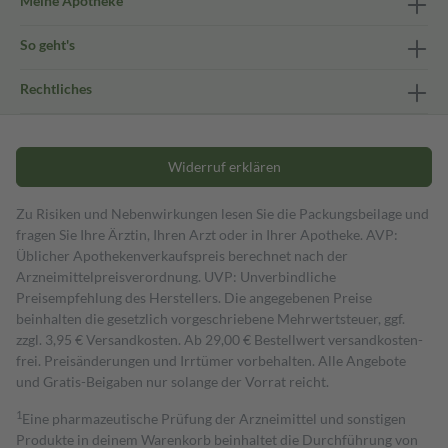
Meine Apotheke
So geht's
Rechtliches
Widerruf erklären
Zu Risiken und Nebenwirkungen lesen Sie die Packungsbeilage und
fragen Sie Ihre Ärztin, Ihren Arzt oder in Ihrer Apotheke. AVP:
Üblicher Apothekenverkaufspreis berechnet nach der
Arzneimittelpreisverordnung. UVP: Unverbindliche
Preisempfehlung des Herstellers. Die angegebenen Preise
beinhalten die gesetzlich vorgeschriebene Mehrwertsteuer, ggf.
zzgl. 3,95 € Versandkosten. Ab 29,00 € Bestell­wert versand­kosten­
frei. Preisänderungen und Irrtümer vorbehalten. Alle Angebote
und Gratis-Beigaben nur solange der Vorrat reicht.
1
Eine pharmazeutische Prüfung der Arzneimittel und sonstigen
Produkte in deinem Warenkorb beinhaltet die Durchführung von