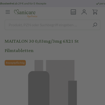
3
bestellt,
morgen geliefert
versandkostenfre
MAITALON 30 0,03mg/3mg 6X21 St
Filmtabletten
Rezeptpflichtig