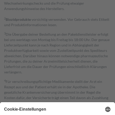
Wechselwirkungschecks und die Prüfung etwaiger
Anwendungshinweise des Herstellers.
2
Biozidprodukte
vorsichtig verwenden. Vor Gebrauch stets Etikett
und Produktinformationen lesen.
3
Die Übergabe deiner Bestellung an den Paketdienstleister erfolgt
bei uns werktags von Montag bis Freitag bis 18:00 Uhr. Der genaue
Lieferzeitpunkt kann je nach Region und in Abhängigkeit der
Produktverfügbarkeit sowie vom Zustellzeitpunkt des Spediteurs
abweichen. Darüber hinaus können notwendige pharmazeutische
Prüfungen, die zu deiner Arzneimittelsicherheit dienen, die
Lieferfrist um die Dauer der Prüfungen einschließlich Klärungen
verlängern.
4
Für verschreibungspflichtige Medikamente stellt der Arzt ein
Rezept aus und der Patient erhält sie in der Apotheke. Die
gesetzliche Krankenversicherung übernimmt in der Regel die
Kosten dafür, der Versicherte trägt einen Teil davon als Zuzahlung
mit.
Grundsätzlich leisten Mitglieder Zuzahlungen in Höhe von zehn
Prozent des Abgabepreises,
mindestens
jedoch
fünf Euro
und