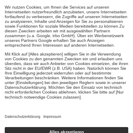
höchstens zehn Euro.
Es sind jedoch nie mehr als die tatsächlichen
Kosten der Leistung zu entrichten.
Diese Regeln gelten grundsätzlich auch für Online-Apotheken.
Bei Heilmitteln und häuslicher Krankenpflege beträgt die
Zuzahlung zehn Prozent der Kosten sowie zehn Euro je
Verordnung.
Um das Engagement der Versicherten für ihre eigene Gesundheit zu
stärken und die besondere Stellung der Familie zu unterstützen,
fallen
keine Zuzahlungen
an bei:
• Kindern und Jugendlichen bis zum vollendeten 18. Lebensjahr
mit Ausnahme der Fahrkosten
• Untersuchungen zur Vorsorge und Früherkennung, die von der
GKV getragen werden
• empfohlenen Schutzimpfungen
• Harn- und Blutteststreifen
Wir nutzen Trusted Shops als unabhängigen Dienstleister für die
Einholung von Bewertungen. Trusted Shops hat Maßnahmen
getroffen, um sicherzustellen, dass es sich um echte Bewertungen
handelt. Mehr Informationen findest du hier:
https://help.etrusted.com/hc/de/articles/4419944605341