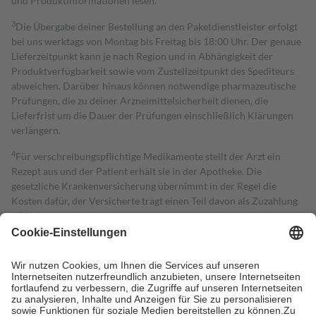
und Produktinformationen lesen.
3
Die Übergabe deiner Bestellung an den Paketdienstleister erfolgt
bei uns werktags von Montag bis Freitag bis 18:00 Uhr. Der genaue
Lieferzeitpunkt kann je nach Region und in Abhängigkeit der
Produktverfügbarkeit sowie vom Zustellzeitpunkt des Spediteurs
abweichen. Darüber hinaus können notwendige pharmazeutische
Prüfungen, die zu deiner Arzneimittelsicherheit dienen, die
Lieferfrist um die Dauer der Prüfungen einschließlich Klärungen
verlängern.
4
Für verschreibungspflichtige Medikamente stellt der Arzt ein
Rezept aus und der Patient erhält sie in der Apotheke. Die
gesetzliche Krankenversicherung übernimmt in der Regel die
Kosten dafür, der Versicherte trägt einen Teil davon als Zuzahlung
mit.
Grundsätzlich leisten Mitglieder Zuzahlungen in Höhe von zehn
Prozent des Abgabepreises,
mindestens
jedoch
fünf Euro
und
höchstens zehn Euro.
Es sind jedoch nie mehr als die tatsächlichen
Kosten der Leistung zu entrichten.
Diese Regeln gelten grundsätzlich auch für Online-Apotheken.
Bei Heilmitteln und häuslicher Krankenpflege beträgt die