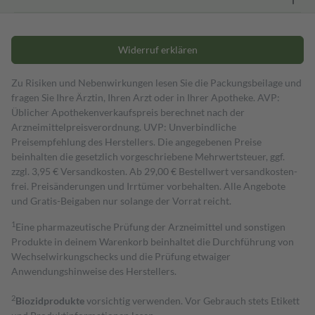
Widerruf erklären
Zu Risiken und Nebenwirkungen lesen Sie die Packungsbeilage und
fragen Sie Ihre Ärztin, Ihren Arzt oder in Ihrer Apotheke. AVP:
Üblicher Apothekenverkaufspreis berechnet nach der
Arzneimittelpreisverordnung. UVP: Unverbindliche
Preisempfehlung des Herstellers. Die angegebenen Preise
beinhalten die gesetzlich vorgeschriebene Mehrwertsteuer, ggf.
zzgl. 3,95 € Versandkosten. Ab 29,00 € Bestell­wert versand­kosten­
frei. Preisänderungen und Irrtümer vorbehalten. Alle Angebote
und Gratis-Beigaben nur solange der Vorrat reicht.
1
Eine pharmazeutische Prüfung der Arzneimittel und sonstigen
Produkte in deinem Warenkorb beinhaltet die Durchführung von
Wechselwirkungschecks und die Prüfung etwaiger
Anwendungshinweise des Herstellers.
2
Biozidprodukte
vorsichtig verwenden. Vor Gebrauch stets Etikett