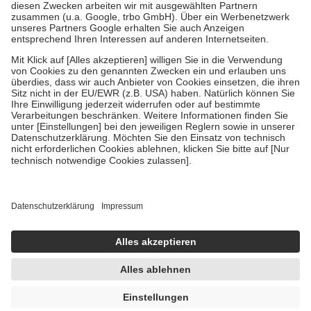
Zuzahlung zehn Prozent der Kosten sowie zehn Euro je
Verordnung.
Um das Engagement der Versicherten für ihre eigene Gesundheit zu
stärken und die besondere Stellung der Familie zu unterstützen,
fallen
keine Zuzahlungen
an bei:
• Kindern und Jugendlichen bis zum vollendeten 18. Lebensjahr
mit Ausnahme der Fahrkosten
• Untersuchungen zur Vorsorge und Früherkennung, die von der
GKV getragen werden
• empfohlenen Schutzimpfungen
• Harn- und Blutteststreifen
Wir nutzen Trusted Shops als unabhängigen Dienstleister für die
Einholung von Bewertungen. Trusted Shops hat Maßnahmen
getroffen, um sicherzustellen, dass es sich um echte Bewertungen
handelt. Mehr Informationen findest du hier:
https://help.etrusted.com/hc/de/articles/4419944605341
Einige Bilder und Inhalte wurden unter Zuhilfenahme künstlicher
Intelligenz erstellt.