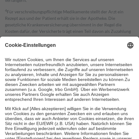
verlängern.
4
Für verschreibungspflichtige Medikamente stellt der Arzt ein
Rezept aus und der Patient erhält sie in der Apotheke. Die
gesetzliche Krankenversicherung übernimmt in der Regel die
Kosten dafür, der Versicherte trägt einen Teil davon als Zuzahlung
mit.
Grundsätzlich leisten Mitglieder Zuzahlungen in Höhe von zehn
Prozent des Abgabepreises,
mindestens
jedoch
fünf Euro
und
höchstens zehn Euro.
Es sind jedoch nie mehr als die tatsächlichen
Kosten der Leistung zu entrichten.
Diese Regeln gelten grundsätzlich auch für Online-Apotheken.
Bei Heilmitteln und häuslicher Krankenpflege beträgt die
Zuzahlung zehn Prozent der Kosten sowie zehn Euro je
Verordnung.
Um das Engagement der Versicherten für ihre eigene Gesundheit zu
stärken und die besondere Stellung der Familie zu unterstützen,
fallen
keine Zuzahlungen
an bei:
• Kindern und Jugendlichen bis zum vollendeten 18. Lebensjahr
mit Ausnahme der Fahrkosten
• Untersuchungen zur Vorsorge und Früherkennung, die von der
GKV getragen werden