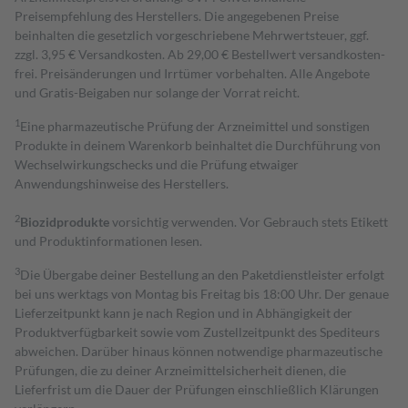
Preisempfehlung des Herstellers. Die angegebenen Preise
beinhalten die gesetzlich vorgeschriebene Mehrwertsteuer, ggf.
zzgl. 3,95 € Versandkosten. Ab 29,00 € Bestell­wert versand­kosten­
frei. Preisänderungen und Irrtümer vorbehalten. Alle Angebote
und Gratis-Beigaben nur solange der Vorrat reicht.
1
Eine pharmazeutische Prüfung der Arzneimittel und sonstigen
Produkte in deinem Warenkorb beinhaltet die Durchführung von
Wechselwirkungschecks und die Prüfung etwaiger
Anwendungshinweise des Herstellers.
2
Biozidprodukte
vorsichtig verwenden. Vor Gebrauch stets Etikett
und Produktinformationen lesen.
3
Die Übergabe deiner Bestellung an den Paketdienstleister erfolgt
bei uns werktags von Montag bis Freitag bis 18:00 Uhr. Der genaue
Lieferzeitpunkt kann je nach Region und in Abhängigkeit der
Produktverfügbarkeit sowie vom Zustellzeitpunkt des Spediteurs
abweichen. Darüber hinaus können notwendige pharmazeutische
Prüfungen, die zu deiner Arzneimittelsicherheit dienen, die
Lieferfrist um die Dauer der Prüfungen einschließlich Klärungen