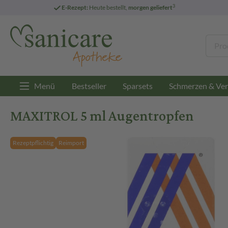
3
E-Rezept:
Heute bestellt,
morgen geliefert
Menü
Bestseller
Sparsets
Schmerzen & Ver
MAXITROL 5 ml Augentropfen
Rezeptpflichtig
Reimport