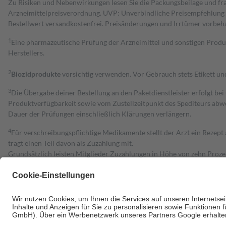
Zu Risiken und Nebenwirkungen lesen Sie die Packungsbeilage und fra
Arzneimittelpreisverordnung. UVP: Unverbindliche Preisempfehlung de
Bestell­wert versand­kosten­frei. Preisänderungen und Irrtümer vorbeh
1
Eine pharmazeutische Prüfung der Arzneimittel und sonstigen Pro
Herstellers.
2
Biozidprodukte
vorsichtig verwenden. Vor Gebrauch stets Etikett u
3
Die Übergabe deiner Bestellung an den Paketdienstleister erfolgt bei
Produktverfügbarkeit sowie vom Zustellzeitpunkt des Spediteurs abwe
Dauer der Prüfungen einschließlich Klärungen verlängern.
4
Für verschreibungspflichtige Medikamente stellt der Arzt ein Rezept 
trägt einen Teil davon als Zuzahlung mit.
Grundsätzlich leisten Mitglieder Zuzahlungen in Höhe von zehn Proz
zu entrichten.
Diese Regeln gelten grundsätzlich auch für Online-Apotheken.
Bei Heilmitteln und häuslicher Krankenpflege beträgt die Zuzahlung 
Um das Engagement der Versicherten für ihre eigene Gesundheit zu stä
• Kindern und Jugendlichen bis zum vollendeten 18. Lebensjahr mit
• Untersuchungen zur Vorsorge und Früherkennung, die von der GKV