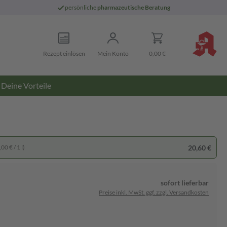
persönliche
pharmazeutische Beratung
Rezept einlösen
Mein Konto
0,00 €
Deine Vorteile
20,60 €
00 € / 1 l)
sofort lieferbar
Preise inkl. MwSt. ggf. zzgl. Versandkosten