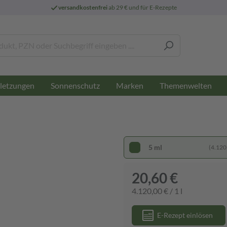
versandkostenfrei
ab 29 € und für E-Rezepte
letzungen
Sonnenschutz
Marken
Themenwelten
5 ml
(4.120,
20,60 €
4.120,00 € / 1 l
E-Rezept einlösen