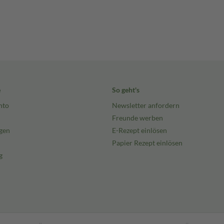
e
So geht's
nto
Newsletter anfordern
Freunde werben
gen
E-Rezept einlösen
Papier Rezept einlösen
g