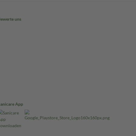
Bewerte uns
Sanicare App