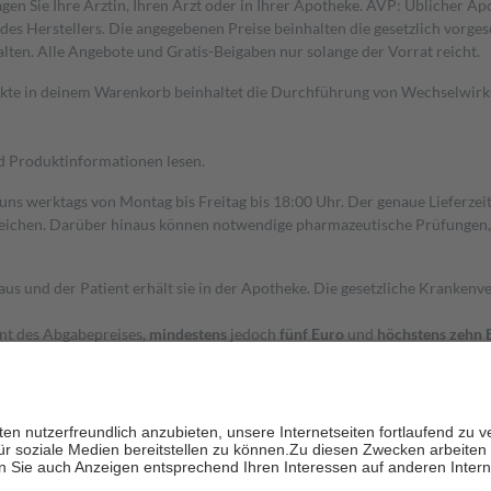
gen Sie Ihre Ärztin, Ihren Arzt oder in Ihrer Apotheke. AVP: Üblicher A
s Herstellers. Die angegebenen Preise beinhalten die gesetzlich vorgesc
alten. Alle Angebote und Gratis-Beigaben nur solange der Vorrat reicht.
dukte in deinem Warenkorb beinhaltet die Durchführung von Wechselwir
nd Produktinformationen lesen.
 uns werktags von Montag bis Freitag bis 18:00 Uhr. Der genaue Lieferze
ichen. Darüber hinaus können notwendige pharmazeutische Prüfungen, die
aus und der Patient erhält sie in der Apotheke. Die gesetzliche Krankenv
ent des Abgabepreises,
mindestens
jedoch
fünf Euro
und
höchstens zehn 
zehn Prozent der Kosten sowie zehn Euro je Verordnung.
rken und die besondere Stellung der Familie zu unterstützen, fallen
kein
 Ausnahme der Fahrkosten
 getragen werden