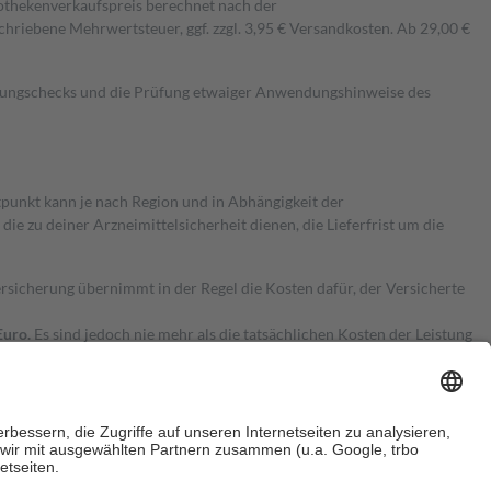
pothekenverkaufspreis berechnet nach der
hriebene Mehrwertsteuer, ggf. zzgl. 3,95 € Versandkosten. Ab 29,00 €
kungschecks und die Prüfung etwaiger Anwendungshinweise des
itpunkt kann je nach Region und in Abhängigkeit der
 zu deiner Arzneimittelsicherheit dienen, die Lieferfrist um die
ersicherung übernimmt in der Regel die Kosten dafür, der Versicherte
Euro.
Es sind jedoch nie mehr als die tatsächlichen Kosten der Leistung
e Zuzahlungen
an bei: