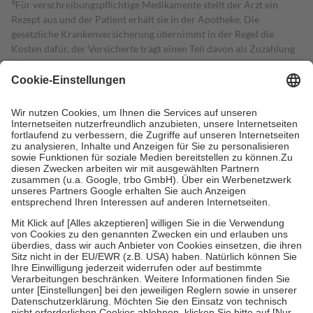
4
Für verschreibungspflichtige Medikamente stellt der Arzt ein
Rezept aus und der Patient erhält sie in der Apotheke. Die
gesetzliche Krankenversicherung übernimmt in der Regel die
Kosten dafür, der Versicherte trägt einen Teil davon als Zuzahlung
mit.
Grundsätzlich leisten Mitglieder Zuzahlungen in Höhe von zehn
Prozent des Abgabepreises,
mindestens
jedoch
fünf Euro
und
höchstens zehn Euro.
Es sind jedoch nie mehr als die tatsächlichen
Kosten der Leistung zu entrichten.
Diese Regeln gelten grundsätzlich auch für Online-Apotheken.
Bei Heilmitteln und häuslicher Krankenpflege beträgt die
Zuzahlung zehn Prozent der Kosten sowie zehn Euro je
Verordnung.
Um das Engagement der Versicherten für ihre eigene Gesundheit zu
stärken und die besondere Stellung der Familie zu unterstützen,
fallen
keine Zuzahlungen
an bei:
• Kindern und Jugendlichen bis zum vollendeten 18. Lebensjahr
mit Ausnahme der Fahrkosten
• Untersuchungen zur Vorsorge und Früherkennung, die von der
GKV getragen werden
• empfohlenen Schutzimpfungen
• Harn- und Blutteststreifen