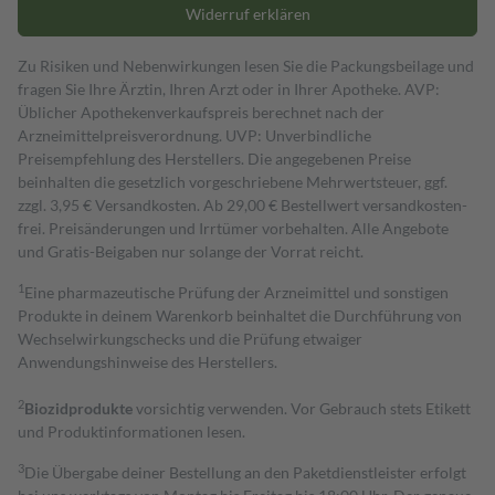
Widerruf erklären
Zu Risiken und Nebenwirkungen lesen Sie die Packungsbeilage und
fragen Sie Ihre Ärztin, Ihren Arzt oder in Ihrer Apotheke. AVP:
Üblicher Apothekenverkaufspreis berechnet nach der
Arzneimittelpreisverordnung. UVP: Unverbindliche
Preisempfehlung des Herstellers. Die angegebenen Preise
beinhalten die gesetzlich vorgeschriebene Mehrwertsteuer, ggf.
zzgl. 3,95 € Versandkosten. Ab 29,00 € Bestell­wert versand­kosten­
frei. Preisänderungen und Irrtümer vorbehalten. Alle Angebote
und Gratis-Beigaben nur solange der Vorrat reicht.
1
Eine pharmazeutische Prüfung der Arzneimittel und sonstigen
Produkte in deinem Warenkorb beinhaltet die Durchführung von
Wechselwirkungschecks und die Prüfung etwaiger
Anwendungshinweise des Herstellers.
2
Biozidprodukte
vorsichtig verwenden. Vor Gebrauch stets Etikett
und Produktinformationen lesen.
3
Die Übergabe deiner Bestellung an den Paketdienstleister erfolgt