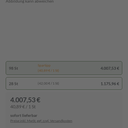
Abbildung kann abweichen
Spartipp
98 St
4.007,53 €
(40,89 € / 1 St)
28 St
1.175,96 €
(42,00 € / 1 St)
4.007,53 €
40,89 € / 1 St
sofort lieferbar
Preise inkl. MwSt. ggf. zzgl. Versandkosten