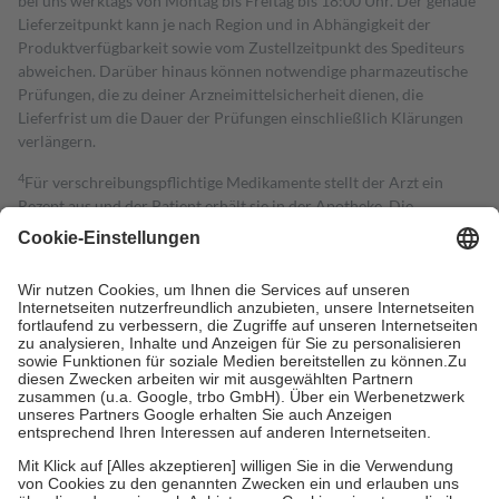
bei uns werktags von Montag bis Freitag bis 18:00 Uhr. Der genaue
Lieferzeitpunkt kann je nach Region und in Abhängigkeit der
Produktverfügbarkeit sowie vom Zustellzeitpunkt des Spediteurs
abweichen. Darüber hinaus können notwendige pharmazeutische
Prüfungen, die zu deiner Arzneimittelsicherheit dienen, die
Lieferfrist um die Dauer der Prüfungen einschließlich Klärungen
verlängern.
4
Für verschreibungspflichtige Medikamente stellt der Arzt ein
Rezept aus und der Patient erhält sie in der Apotheke. Die
gesetzliche Krankenversicherung übernimmt in der Regel die
Kosten dafür, der Versicherte trägt einen Teil davon als Zuzahlung
mit.
Grundsätzlich leisten Mitglieder Zuzahlungen in Höhe von zehn
Prozent des Abgabepreises,
mindestens
jedoch
fünf Euro
und
höchstens zehn Euro.
Es sind jedoch nie mehr als die tatsächlichen
Kosten der Leistung zu entrichten.
Diese Regeln gelten grundsätzlich auch für Online-Apotheken.
Bei Heilmitteln und häuslicher Krankenpflege beträgt die
Zuzahlung zehn Prozent der Kosten sowie zehn Euro je
Verordnung.
Um das Engagement der Versicherten für ihre eigene Gesundheit zu