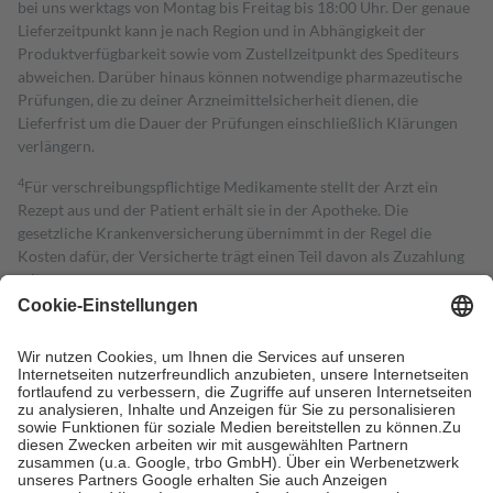
bei uns werktags von Montag bis Freitag bis 18:00 Uhr. Der genaue
Lieferzeitpunkt kann je nach Region und in Abhängigkeit der
Produktverfügbarkeit sowie vom Zustellzeitpunkt des Spediteurs
abweichen. Darüber hinaus können notwendige pharmazeutische
Prüfungen, die zu deiner Arzneimittelsicherheit dienen, die
Lieferfrist um die Dauer der Prüfungen einschließlich Klärungen
verlängern.
4
Für verschreibungspflichtige Medikamente stellt der Arzt ein
Rezept aus und der Patient erhält sie in der Apotheke. Die
gesetzliche Krankenversicherung übernimmt in der Regel die
Kosten dafür, der Versicherte trägt einen Teil davon als Zuzahlung
mit.
Grundsätzlich leisten Mitglieder Zuzahlungen in Höhe von zehn
Prozent des Abgabepreises,
mindestens
jedoch
fünf Euro
und
höchstens zehn Euro.
Es sind jedoch nie mehr als die tatsächlichen
Kosten der Leistung zu entrichten.
Diese Regeln gelten grundsätzlich auch für Online-Apotheken.
Bei Heilmitteln und häuslicher Krankenpflege beträgt die
Zuzahlung zehn Prozent der Kosten sowie zehn Euro je
Verordnung.
Um das Engagement der Versicherten für ihre eigene Gesundheit zu