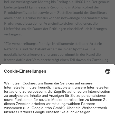
bei uns werktags von Montag bis Freitag bis 18:00 Uhr. Der genaue
Lieferzeitpunkt kann je nach Region und in Abhängigkeit der
Produktverfügbarkeit sowie vom Zustellzeitpunkt des Spediteurs
abweichen. Darüber hinaus können notwendige pharmazeutische
Prüfungen, die zu deiner Arzneimittelsicherheit dienen, die
Lieferfrist um die Dauer der Prüfungen einschließlich Klärungen
verlängern.
4
Für verschreibungspflichtige Medikamente stellt der Arzt ein
Rezept aus und der Patient erhält sie in der Apotheke. Die
gesetzliche Krankenversicherung übernimmt in der Regel die
Kosten dafür, der Versicherte trägt einen Teil davon als Zuzahlung
mit.
Grundsätzlich leisten Mitglieder Zuzahlungen in Höhe von zehn
Prozent des Abgabepreises,
mindestens
jedoch
fünf Euro
und
höchstens zehn Euro.
Es sind jedoch nie mehr als die tatsächlichen
Kosten der Leistung zu entrichten.
Diese Regeln gelten grundsätzlich auch für Online-Apotheken.
Bei Heilmitteln und häuslicher Krankenpflege beträgt die
Zuzahlung zehn Prozent der Kosten sowie zehn Euro je
Verordnung.
Um das Engagement der Versicherten für ihre eigene Gesundheit zu