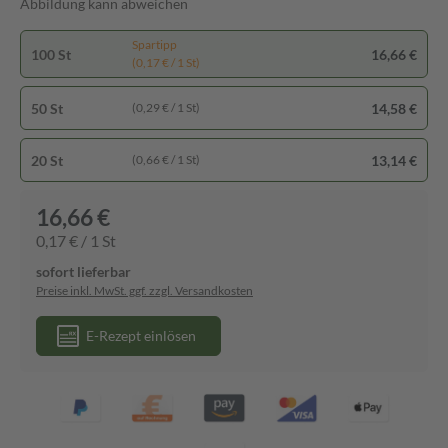
Abbildung kann abweichen
Spartipp
100 St
16,66 €
(0,17 € / 1 St)
50 St
14,58 €
(0,29 € / 1 St)
20 St
13,14 €
(0,66 € / 1 St)
16,66 €
0,17 € / 1 St
sofort lieferbar
Preise inkl. MwSt. ggf. zzgl. Versandkosten
E-Rezept einlösen