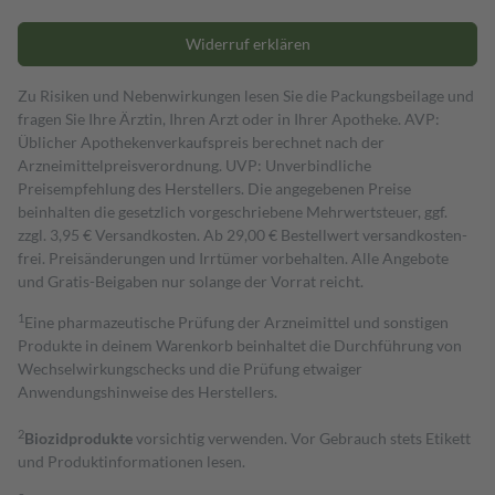
Widerruf erklären
Zu Risiken und Nebenwirkungen lesen Sie die Packungsbeilage und
fragen Sie Ihre Ärztin, Ihren Arzt oder in Ihrer Apotheke. AVP:
Üblicher Apothekenverkaufspreis berechnet nach der
Arzneimittelpreisverordnung. UVP: Unverbindliche
Preisempfehlung des Herstellers. Die angegebenen Preise
beinhalten die gesetzlich vorgeschriebene Mehrwertsteuer, ggf.
zzgl. 3,95 € Versandkosten. Ab 29,00 € Bestell­wert versand­kosten­
frei. Preisänderungen und Irrtümer vorbehalten. Alle Angebote
und Gratis-Beigaben nur solange der Vorrat reicht.
1
Eine pharmazeutische Prüfung der Arzneimittel und sonstigen
Produkte in deinem Warenkorb beinhaltet die Durchführung von
Wechselwirkungschecks und die Prüfung etwaiger
Anwendungshinweise des Herstellers.
2
Biozidprodukte
vorsichtig verwenden. Vor Gebrauch stets Etikett
und Produktinformationen lesen.