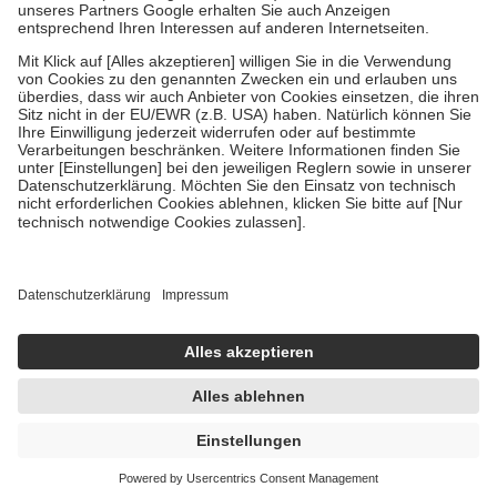
Um das Engagement der Versicherten für ihre eigene Gesundheit zu
stärken und die besondere Stellung der Familie zu unterstützen,
fallen
keine Zuzahlungen
an bei:
• Kindern und Jugendlichen bis zum vollendeten 18. Lebensjahr
mit Ausnahme der Fahrkosten
• Untersuchungen zur Vorsorge und Früherkennung, die von der
GKV getragen werden
• empfohlenen Schutzimpfungen
• Harn- und Blutteststreifen
Wir nutzen Trusted Shops als unabhängigen Dienstleister für die
Einholung von Bewertungen. Trusted Shops hat Maßnahmen
getroffen, um sicherzustellen, dass es sich um echte Bewertungen
handelt. Mehr Informationen findest du hier:
https://help.etrusted.com/hc/de/articles/4419944605341
Einige Bilder und Inhalte wurden unter Zuhilfenahme künstlicher
Intelligenz erstellt.