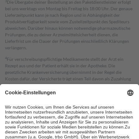
3
Die Übergabe deiner Bestellung an den Paketdienstleister erfolgt
bei uns werktags von Montag bis Freitag bis 18:00 Uhr. Der genaue
Lieferzeitpunkt kann je nach Region und in Abhängigkeit der
Produktverfügbarkeit sowie vom Zustellzeitpunkt des Spediteurs
abweichen. Darüber hinaus können notwendige pharmazeutische
Prüfungen, die zu deiner Arzneimittelsicherheit dienen, die
Lieferfrist um die Dauer der Prüfungen einschließlich Klärungen
verlängern.
4
Für verschreibungspflichtige Medikamente stellt der Arzt ein
Rezept aus und der Patient erhält sie in der Apotheke. Die
gesetzliche Krankenversicherung übernimmt in der Regel die
Kosten dafür, der Versicherte trägt einen Teil davon als Zuzahlung
mit.
Grundsätzlich leisten Mitglieder Zuzahlungen in Höhe von zehn
Prozent des Abgabepreises,
mindestens
jedoch
fünf Euro
und
höchstens zehn Euro.
Es sind jedoch nie mehr als die tatsächlichen
Kosten der Leistung zu entrichten.
Diese Regeln gelten grundsätzlich auch für Online-Apotheken.
Bei Heilmitteln und häuslicher Krankenpflege beträgt die
Zuzahlung zehn Prozent der Kosten sowie zehn Euro je
Verordnung.