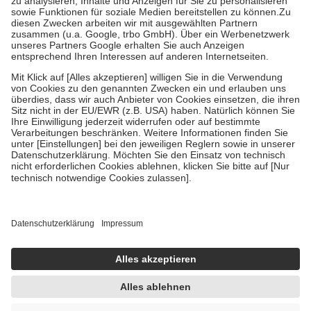
Bei Heilmitteln und häuslicher Krankenpflege beträgt die
Zuzahlung zehn Prozent der Kosten sowie zehn Euro je
Verordnung.
Um das Engagement der Versicherten für ihre eigene Gesundheit zu
stärken und die besondere Stellung der Familie zu unterstützen,
fallen
keine Zuzahlungen
an bei:
• Kindern und Jugendlichen bis zum vollendeten 18. Lebensjahr
mit Ausnahme der Fahrkosten
• Untersuchungen zur Vorsorge und Früherkennung, die von der
GKV getragen werden
• empfohlenen Schutzimpfungen
• Harn- und Blutteststreifen
Wir nutzen Trusted Shops als unabhängigen Dienstleister für die
Einholung von Bewertungen. Trusted Shops hat Maßnahmen
getroffen, um sicherzustellen, dass es sich um echte Bewertungen
handelt. Mehr Informationen findest du hier:
https://help.etrusted.com/hc/de/articles/4419944605341
Einige Bilder und Inhalte wurden unter Zuhilfenahme künstlicher
Intelligenz erstellt.