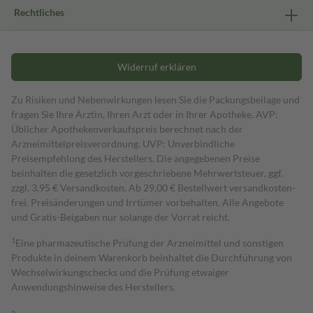
Rechtliches
Widerruf erklären
Zu Risiken und Nebenwirkungen lesen Sie die Packungsbeilage und
fragen Sie Ihre Ärztin, Ihren Arzt oder in Ihrer Apotheke. AVP:
Üblicher Apothekenverkaufspreis berechnet nach der
Arzneimittelpreisverordnung. UVP: Unverbindliche
Preisempfehlung des Herstellers. Die angegebenen Preise
beinhalten die gesetzlich vorgeschriebene Mehrwertsteuer, ggf.
zzgl. 3,95 € Versandkosten. Ab 29,00 € Bestell­wert versand­kosten­
frei. Preisänderungen und Irrtümer vorbehalten. Alle Angebote
und Gratis-Beigaben nur solange der Vorrat reicht.
1
Eine pharmazeutische Prüfung der Arzneimittel und sonstigen
Produkte in deinem Warenkorb beinhaltet die Durchführung von
Wechselwirkungschecks und die Prüfung etwaiger
Anwendungshinweise des Herstellers.