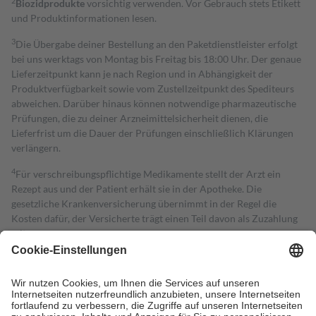
2
Biozidprodukte
vorsichtig verwenden. Vor Gebrauch stets Etikett
und Produktinformationen lesen.
3
Die Übergabe deiner Bestellung an den Paketdienstleister erfolgt
bei uns werktags von Montag bis Freitag bis 18:00 Uhr. Der genaue
Lieferzeitpunkt kann je nach Region und in Abhängigkeit der
Produktverfügbarkeit sowie vom Zustellzeitpunkt des Spediteurs
abweichen. Darüber hinaus können notwendige pharmazeutische
Prüfungen, die zu deiner Arzneimittelsicherheit dienen, die
Lieferfrist um die Dauer der Prüfungen einschließlich Klärungen
verlängern.
4
Für verschreibungspflichtige Medikamente stellt der Arzt ein
Rezept aus und der Patient erhält sie in der Apotheke. Die
gesetzliche Krankenversicherung übernimmt in der Regel die
Kosten dafür, der Versicherte trägt einen Teil davon als Zuzahlung
mit.
Grundsätzlich leisten Mitglieder Zuzahlungen in Höhe von zehn
Prozent des Abgabepreises,
mindestens
jedoch
fünf Euro
und
höchstens zehn Euro.
Es sind jedoch nie mehr als die tatsächlichen
Kosten der Leistung zu entrichten.
Diese Regeln gelten grundsätzlich auch für Online-Apotheken.