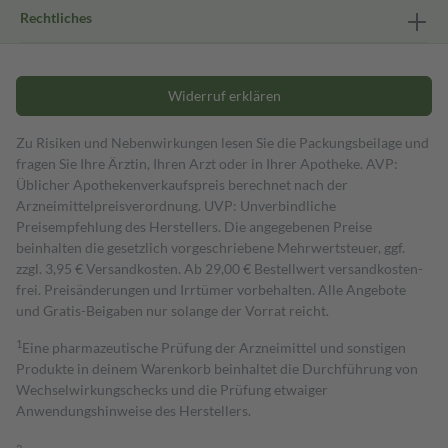
Rechtliches
Widerruf erklären
Zu Risiken und Nebenwirkungen lesen Sie die Packungsbeilage und
fragen Sie Ihre Ärztin, Ihren Arzt oder in Ihrer Apotheke. AVP:
Üblicher Apothekenverkaufspreis berechnet nach der
Arzneimittelpreisverordnung. UVP: Unverbindliche
Preisempfehlung des Herstellers. Die angegebenen Preise
beinhalten die gesetzlich vorgeschriebene Mehrwertsteuer, ggf.
zzgl. 3,95 € Versandkosten. Ab 29,00 € Bestell­wert versand­kosten­
frei. Preisänderungen und Irrtümer vorbehalten. Alle Angebote
und Gratis-Beigaben nur solange der Vorrat reicht.
1
Eine pharmazeutische Prüfung der Arzneimittel und sonstigen
Produkte in deinem Warenkorb beinhaltet die Durchführung von
Wechselwirkungschecks und die Prüfung etwaiger
Anwendungshinweise des Herstellers.