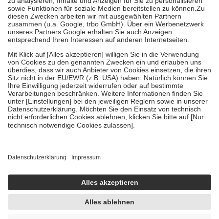
Bei Heilmitteln und häuslicher Krankenpflege beträgt die
Zuzahlung zehn Prozent der Kosten sowie zehn Euro je
Verordnung.
Um das Engagement der Versicherten für ihre eigene Gesundheit zu
stärken und die besondere Stellung der Familie zu unterstützen,
fallen
keine Zuzahlungen
an bei:
• Kindern und Jugendlichen bis zum vollendeten 18. Lebensjahr
mit Ausnahme der Fahrkosten
• Untersuchungen zur Vorsorge und Früherkennung, die von der
GKV getragen werden
• empfohlenen Schutzimpfungen
• Harn- und Blutteststreifen
Wir nutzen Trusted Shops als unabhängigen Dienstleister für die
Einholung von Bewertungen. Trusted Shops hat Maßnahmen
getroffen, um sicherzustellen, dass es sich um echte Bewertungen
handelt. Mehr Informationen findest du hier:
https://help.etrusted.com/hc/de/articles/4419944605341
Einige Bilder und Inhalte wurden unter Zuhilfenahme künstlicher
Intelligenz erstellt.