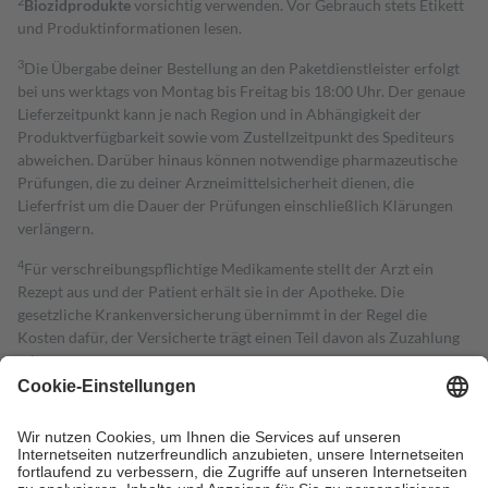
2
Biozidprodukte
vorsichtig verwenden. Vor Gebrauch stets Etikett
und Produktinformationen lesen.
3
Die Übergabe deiner Bestellung an den Paketdienstleister erfolgt
bei uns werktags von Montag bis Freitag bis 18:00 Uhr. Der genaue
Lieferzeitpunkt kann je nach Region und in Abhängigkeit der
Produktverfügbarkeit sowie vom Zustellzeitpunkt des Spediteurs
abweichen. Darüber hinaus können notwendige pharmazeutische
Prüfungen, die zu deiner Arzneimittelsicherheit dienen, die
Lieferfrist um die Dauer der Prüfungen einschließlich Klärungen
verlängern.
4
Für verschreibungspflichtige Medikamente stellt der Arzt ein
Rezept aus und der Patient erhält sie in der Apotheke. Die
gesetzliche Krankenversicherung übernimmt in der Regel die
Kosten dafür, der Versicherte trägt einen Teil davon als Zuzahlung
mit.
Grundsätzlich leisten Mitglieder Zuzahlungen in Höhe von zehn
Prozent des Abgabepreises,
mindestens
jedoch
fünf Euro
und
höchstens zehn Euro.
Es sind jedoch nie mehr als die tatsächlichen
Kosten der Leistung zu entrichten.
Diese Regeln gelten grundsätzlich auch für Online-Apotheken.