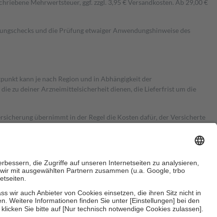
hriebene Mehrwertsteuer, ggf. zzgl. 3,95 € Versandkosten. Ab 29,00 €
kungschecks und die Prüfung etwaiger Anwendungshinweise des
itpunkt kann je nach Region und in Abhängigkeit der
 zu deiner Arzneimittelsicherheit dienen, die Lieferfrist um die
ersicherung übernimmt in der Regel die Kosten dafür, der Versicherte
Euro.
Es sind jedoch nie mehr als die tatsächlichen Kosten der Leistung
e Zuzahlungen
an bei: