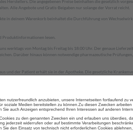
s Herstellers. Die angegebenen Preise beinhalten die gesetzlich vorgesc
alten. Alle Angebote und Gratis-Beigaben nur solange der Vorrat reicht.
dukte in deinem Warenkorb beinhaltet die Durchführung von Wechselwir
nd Produktinformationen lesen.
 uns werktags von Montag bis Freitag bis 18:00 Uhr. Der genaue Lieferze
ichen. Darüber hinaus können notwendige pharmazeutische Prüfungen, die
aus und der Patient erhält sie in der Apotheke. Die gesetzliche Krankenv
ent des Abgabepreises,
mindestens
jedoch
fünf Euro
und
höchstens zehn 
zehn Prozent der Kosten sowie zehn Euro je Verordnung.
rken und die besondere Stellung der Familie zu unterstützen, fallen
kein
 Ausnahme der Fahrkosten
 getragen werden