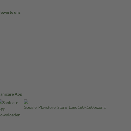
Bewerte uns
Sanicare App