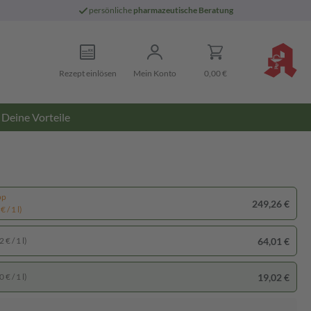
persönliche
pharmazeutische Beratung
Rezept einlösen
Mein Konto
0,00 €
Deine Vorteile
pp
249,26 €
 / 1 l)
64,01 €
 € / 1 l)
19,02 €
 € / 1 l)