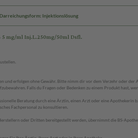
Darreichungsform: Injektionslösung
5 mg/ml Inj.L.250mg/50ml Dsfl.
ustellen.
 und erfolgen ohne Gewähr. Bitte nimm dir vor dem Verzehr oder der An
fzubewahren. Falls du Fragen oder Bedenken zu einem Produkt hast, wende
essionelle Beratung durch eine Ärztin, einen Arzt oder eine Apothekerin
sches Fachpersonal zu konsultieren.
n Herstellern oder Dritten bereitgestellt werden, übernimmt die BS-Apot
en Sie Ihre Ärztin, Ihren Arzt oder in Ihrer Apotheke.