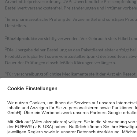
Arzneimittelpreisverordnung. UVP: Unverbindliche Preisempfehlung de
Bestell­wert versand­kosten­frei. Preisänderungen und Irrtümer vorbeh
1
Eine pharmazeutische Prüfung der Arzneimittel und sonstigen Pro
Herstellers.
2
Biozidprodukte
vorsichtig verwenden. Vor Gebrauch stets Etikett u
3
Die Übergabe deiner Bestellung an den Paketdienstleister erfolgt bei
Produktverfügbarkeit sowie vom Zustellzeitpunkt des Spediteurs abwe
Dauer der Prüfungen einschließlich Klärungen verlängern.
4
Für verschreibungspflichtige Medikamente stellt der Arzt ein Rezept 
trägt einen Teil davon als Zuzahlung mit.
Grundsätzlich leisten Mitglieder Zuzahlungen in Höhe von zehn Proz
zu entrichten.
Diese Regeln gelten grundsätzlich auch für Online-Apotheken.
Bei Heilmitteln und häuslicher Krankenpflege beträgt die Zuzahlung 
Um das Engagement der Versicherten für ihre eigene Gesundheit zu stä
• Kindern und Jugendlichen bis zum vollendeten 18. Lebensjahr mit
• Untersuchungen zur Vorsorge und Früherkennung, die von der GKV
• empfohlenen Schutzimpfungen