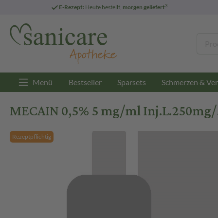
3
E-Rezept:
Heute bestellt,
morgen geliefert
Menü
Bestseller
Sparsets
Schmerzen & Ver
MECAIN 0,5% 5 mg/ml Inj.L.250mg/5
Rezeptpflichtig