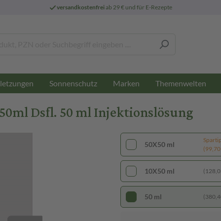
versandkostenfrei
ab 29 € und für E-Rezepte
letzungen
Sonnenschutz
Marken
Themenwelten
0ml Dsfl. 50 ml Injektionslösung
Sparti
50X50 ml
(99,70 €
10X50 ml
(128,02
50 ml
(380,40