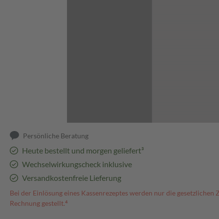
Abbildung kann abweichen
Persönliche Beratung
Heute bestellt und morgen geliefert³
Wechselwirkungscheck inklusive
Versandkostenfreie Lieferung
Bei der Einlösung eines Kassenrezeptes werden nur die gesetzlichen 
Rechnung gestellt.⁴