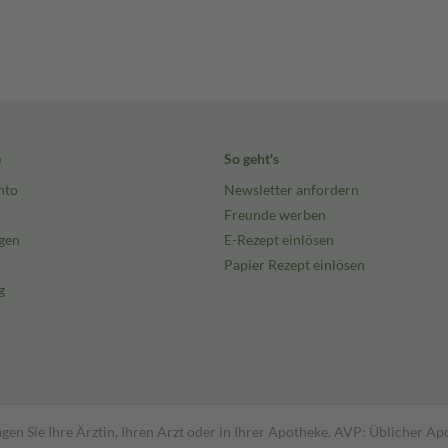
e
So geht's
nto
Newsletter anfordern
Freunde werben
gen
E-Rezept einlösen
Papier Rezept einlösen
g
gen Sie Ihre Ärztin, Ihren Arzt oder in Ihrer Apotheke. AVP: Üblicher A