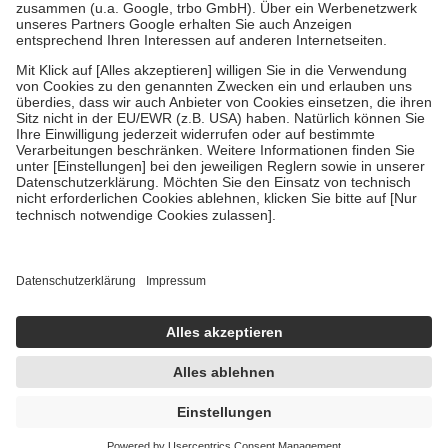
Verordnung.
Um das Engagement der Versicherten für ihre eigene Gesundheit zu
stärken und die besondere Stellung der Familie zu unterstützen,
fallen
keine Zuzahlungen
an bei:
• Kindern und Jugendlichen bis zum vollendeten 18. Lebensjahr
mit Ausnahme der Fahrkosten
• Untersuchungen zur Vorsorge und Früherkennung, die von der
GKV getragen werden
• empfohlenen Schutzimpfungen
• Harn- und Blutteststreifen
Wir nutzen Trusted Shops als unabhängigen Dienstleister für die
Einholung von Bewertungen. Trusted Shops hat Maßnahmen
getroffen, um sicherzustellen, dass es sich um echte Bewertungen
handelt. Mehr Informationen findest du hier:
https://help.etrusted.com/hc/de/articles/4419944605341
Einige Bilder und Inhalte wurden unter Zuhilfenahme künstlicher
Intelligenz erstellt.