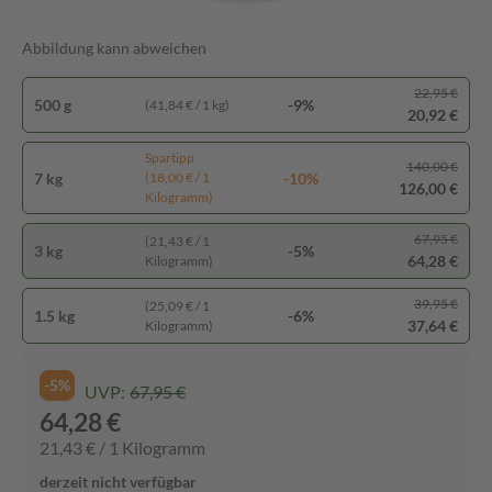
Abbildung kann abweichen
22,95 €
500 g
-9%
(41,84 € / 1 kg)
20,92 €
Spartipp
140,00 €
7 kg
-10%
(18,00 € / 1
126,00 €
Kilogramm)
67,95 €
(21,43 € / 1
3 kg
-5%
64,28 €
Kilogramm)
39,95 €
(25,09 € / 1
1.5 kg
-6%
37,64 €
Kilogramm)
-5%
UVP:
67,95 €
64,28 €
21,43 € / 1 Kilogramm
derzeit nicht verfügbar