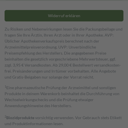
Widerruf erklären
Zu Risiken und Nebenwirkungen lesen Sie die Packungsbeilage und
fragen Sie Ihre Ärztin, Ihren Arzt oder in Ihrer Apotheke. AVP:
Üblicher Apothekenverkaufspreis berechnet nach der
Arzneimittelpreisverordnung. UVP: Unverbindliche
Preisempfehlung des Herstellers. Die angegebenen Preise
beinhalten die gesetzlich vorgeschriebene Mehrwertsteuer, ggf.
zzgl. 3,95 € Versandkosten. Ab 29,00 € Bestell­wert versand­kosten­
frei. Preisänderungen und Irrtümer vorbehalten. Alle Angebote
und Gratis-Beigaben nur solange der Vorrat reicht.
1
Eine pharmazeutische Prüfung der Arzneimittel und sonstigen
Produkte in deinem Warenkorb beinhaltet die Durchführung von
Wechselwirkungschecks und die Prüfung etwaiger
Anwendungshinweise des Herstellers.
2
Biozidprodukte
vorsichtig verwenden. Vor Gebrauch stets Etikett
und Produktinformationen lesen.