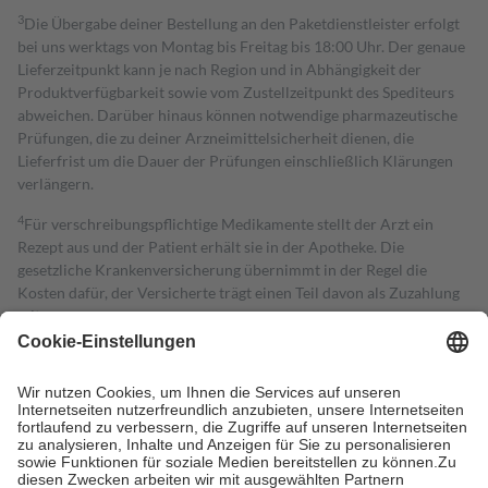
3
Die Übergabe deiner Bestellung an den Paketdienstleister erfolgt
bei uns werktags von Montag bis Freitag bis 18:00 Uhr. Der genaue
Lieferzeitpunkt kann je nach Region und in Abhängigkeit der
Produktverfügbarkeit sowie vom Zustellzeitpunkt des Spediteurs
abweichen. Darüber hinaus können notwendige pharmazeutische
Prüfungen, die zu deiner Arzneimittelsicherheit dienen, die
Lieferfrist um die Dauer der Prüfungen einschließlich Klärungen
verlängern.
4
Für verschreibungspflichtige Medikamente stellt der Arzt ein
Rezept aus und der Patient erhält sie in der Apotheke. Die
gesetzliche Krankenversicherung übernimmt in der Regel die
Kosten dafür, der Versicherte trägt einen Teil davon als Zuzahlung
mit.
Grundsätzlich leisten Mitglieder Zuzahlungen in Höhe von zehn
Prozent des Abgabepreises,
mindestens
jedoch
fünf Euro
und
höchstens zehn Euro.
Es sind jedoch nie mehr als die tatsächlichen
Kosten der Leistung zu entrichten.
Diese Regeln gelten grundsätzlich auch für Online-Apotheken.
Bei Heilmitteln und häuslicher Krankenpflege beträgt die
Zuzahlung zehn Prozent der Kosten sowie zehn Euro je