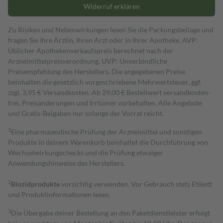
Widerruf erklären
Zu Risiken und Nebenwirkungen lesen Sie die Packungsbeilage und
fragen Sie Ihre Ärztin, Ihren Arzt oder in Ihrer Apotheke. AVP:
Üblicher Apothekenverkaufspreis berechnet nach der
Arzneimittelpreisverordnung. UVP: Unverbindliche
Preisempfehlung des Herstellers. Die angegebenen Preise
beinhalten die gesetzlich vorgeschriebene Mehrwertsteuer, ggf.
zzgl. 3,95 € Versandkosten. Ab 29,00 € Bestell­wert versand­kosten­
frei. Preisänderungen und Irrtümer vorbehalten. Alle Angebote
und Gratis-Beigaben nur solange der Vorrat reicht.
1
Eine pharmazeutische Prüfung der Arzneimittel und sonstigen
Produkte in deinem Warenkorb beinhaltet die Durchführung von
Wechselwirkungschecks und die Prüfung etwaiger
Anwendungshinweise des Herstellers.
2
Biozidprodukte
vorsichtig verwenden. Vor Gebrauch stets Etikett
und Produktinformationen lesen.
3
Die Übergabe deiner Bestellung an den Paketdienstleister erfolgt