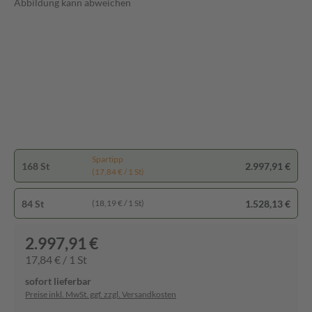
Abbildung kann abweichen
Spartipp
168 St
2.997,91 €
(17,84 € / 1 St)
84 St
1.528,13 €
(18,19 € / 1 St)
2.997,91 €
17,84 € / 1 St
sofort lieferbar
Preise inkl. MwSt. ggf. zzgl. Versandkosten