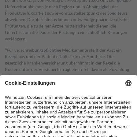
bei uns werktags von Montag bis Freitag bis 18:00 Uhr. Der genaue
Lieferzeitpunkt kann je nach Region und in Abhängigkeit der
Produktverfügbarkeit sowie vom Zustellzeitpunkt des Spediteurs
abweichen. Darüber hinaus können notwendige pharmazeutische
Prüfungen, die zu deiner Arzneimittelsicherheit dienen, die
Lieferfrist um die Dauer der Prüfungen einschließlich Klärungen
verlängern.
4
Für verschreibungspflichtige Medikamente stellt der Arzt ein
Rezept aus und der Patient erhält sie in der Apotheke. Die
gesetzliche Krankenversicherung übernimmt in der Regel die
Kosten dafür, der Versicherte trägt einen Teil davon als Zuzahlung
mit.
Grundsätzlich leisten Mitglieder Zuzahlungen in Höhe von zehn
Prozent des Abgabepreises,
mindestens
jedoch
fünf Euro
und
höchstens zehn Euro.
Es sind jedoch nie mehr als die tatsächlichen
Kosten der Leistung zu entrichten.
Diese Regeln gelten grundsätzlich auch für Online-Apotheken.
Bei Heilmitteln und häuslicher Krankenpflege beträgt die
Zuzahlung zehn Prozent der Kosten sowie zehn Euro je
Verordnung.
Um das Engagement der Versicherten für ihre eigene Gesundheit zu