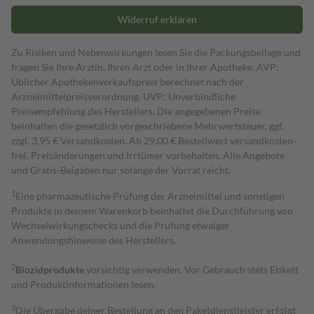
Widerruf erklären
Zu Risiken und Nebenwirkungen lesen Sie die Packungsbeilage und
fragen Sie Ihre Ärztin, Ihren Arzt oder in Ihrer Apotheke. AVP:
Üblicher Apothekenverkaufspreis berechnet nach der
Arzneimittelpreisverordnung. UVP: Unverbindliche
Preisempfehlung des Herstellers. Die angegebenen Preise
beinhalten die gesetzlich vorgeschriebene Mehrwertsteuer, ggf.
zzgl. 3,95 € Versandkosten. Ab 29,00 € Bestell­wert versand­kosten­
frei. Preisänderungen und Irrtümer vorbehalten. Alle Angebote
und Gratis-Beigaben nur solange der Vorrat reicht.
1
Eine pharmazeutische Prüfung der Arzneimittel und sonstigen
Produkte in deinem Warenkorb beinhaltet die Durchführung von
Wechselwirkungschecks und die Prüfung etwaiger
Anwendungshinweise des Herstellers.
2
Biozidprodukte
vorsichtig verwenden. Vor Gebrauch stets Etikett
und Produktinformationen lesen.
3
Die Übergabe deiner Bestellung an den Paketdienstleister erfolgt