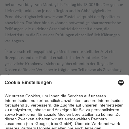
bei uns werktags von Montag bis Freitag bis 18:00 Uhr. Der genaue
Lieferzeitpunkt kann je nach Region und in Abhängigkeit der
Produktverfügbarkeit sowie vom Zustellzeitpunkt des Spediteurs
abweichen. Darüber hinaus können notwendige pharmazeutische
Prüfungen, die zu deiner Arzneimittelsicherheit dienen, die
Lieferfrist um die Dauer der Prüfungen einschließlich Klärungen
verlängern.
4
Für verschreibungspflichtige Medikamente stellt der Arzt ein
Rezept aus und der Patient erhält sie in der Apotheke. Die
gesetzliche Krankenversicherung übernimmt in der Regel die
Kosten dafür, der Versicherte trägt einen Teil davon als Zuzahlung
mit.
Grundsätzlich leisten Mitglieder Zuzahlungen in Höhe von zehn
Prozent des Abgabepreises,
mindestens
jedoch
fünf Euro
und
höchstens zehn Euro.
Es sind jedoch nie mehr als die tatsächlichen
Kosten der Leistung zu entrichten.
Diese Regeln gelten grundsätzlich auch für Online-Apotheken.
Bei Heilmitteln und häuslicher Krankenpflege beträgt die
Zuzahlung zehn Prozent der Kosten sowie zehn Euro je
Verordnung.