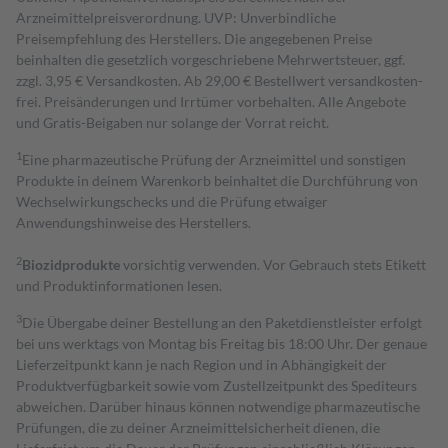
Arzneimittelpreisverordnung. UVP: Unverbindliche
Preisempfehlung des Herstellers. Die angegebenen Preise
beinhalten die gesetzlich vorgeschriebene Mehrwertsteuer, ggf.
zzgl. 3,95 € Versandkosten. Ab 29,00 € Bestell­wert versand­kosten­
frei. Preisänderungen und Irrtümer vorbehalten. Alle Angebote
und Gratis-Beigaben nur solange der Vorrat reicht.
1
Eine pharmazeutische Prüfung der Arzneimittel und sonstigen
Produkte in deinem Warenkorb beinhaltet die Durchführung von
Wechselwirkungschecks und die Prüfung etwaiger
Anwendungshinweise des Herstellers.
2
Biozidprodukte
vorsichtig verwenden. Vor Gebrauch stets Etikett
und Produktinformationen lesen.
3
Die Übergabe deiner Bestellung an den Paketdienstleister erfolgt
bei uns werktags von Montag bis Freitag bis 18:00 Uhr. Der genaue
Lieferzeitpunkt kann je nach Region und in Abhängigkeit der
Produktverfügbarkeit sowie vom Zustellzeitpunkt des Spediteurs
abweichen. Darüber hinaus können notwendige pharmazeutische
Prüfungen, die zu deiner Arzneimittelsicherheit dienen, die