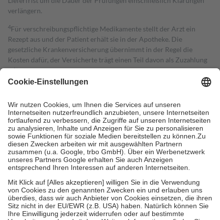
Lieferfrist um die Dauer der Prüfungen einschließlich Klärungen
verlängern.
4
Für verschreibungspflichtige Medikamente stellt der Arzt ein
Rezept aus und der Patient erhält sie in der Apotheke. Die
gesetzliche Krankenversicherung übernimmt in der Regel die
Kosten dafür, der Versicherte trägt einen Teil davon als Zuzahlung
mit.
Grundsätzlich leisten Mitglieder Zuzahlungen in Höhe von zehn
Prozent des Abgabepreises,
mindestens
jedoch
fünf Euro
und
höchstens zehn Euro.
Es sind jedoch nie mehr als die tatsächlichen
Kosten der Leistung zu entrichten.
Diese Regeln gelten grundsätzlich auch für Online-Apotheken.
Bei Heilmitteln und häuslicher Krankenpflege beträgt die
Zuzahlung zehn Prozent der Kosten sowie zehn Euro je
Verordnung.
Um das Engagement der Versicherten für ihre eigene Gesundheit zu
stärken und die besondere Stellung der Familie zu unterstützen,
fallen
keine Zuzahlungen
an bei:
• Kindern und Jugendlichen bis zum vollendeten 18. Lebensjahr
mit Ausnahme der Fahrkosten
• Untersuchungen zur Vorsorge und Früherkennung, die von der