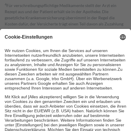
4
Für verschreibungspflichtige Medikamente stellt der Arzt ein
Rezept aus und der Patient erhält sie in der Apotheke. Die
gesetzliche Krankenversicherung übernimmt in der Regel die
Kosten dafür, der Versicherte trägt einen Teil davon als Zuzahlung
mit.
Grundsätzlich leisten Mitglieder Zuzahlungen in Höhe von zehn
Prozent des Abgabepreises,
mindestens
jedoch
fünf Euro
und
höchstens zehn Euro.
Es sind jedoch nie mehr als die tatsächlichen
Kosten der Leistung zu entrichten.
Diese Regeln gelten grundsätzlich auch für Online-Apotheken.
Bei Heilmitteln und häuslicher Krankenpflege beträgt die
Zuzahlung zehn Prozent der Kosten sowie zehn Euro je
Verordnung.
Um das Engagement der Versicherten für ihre eigene Gesundheit zu
stärken und die besondere Stellung der Familie zu unterstützen,
fallen
keine Zuzahlungen
an bei:
• Kindern und Jugendlichen bis zum vollendeten 18. Lebensjahr
mit Ausnahme der Fahrkosten
• Untersuchungen zur Vorsorge und Früherkennung, die von der
GKV getragen werden
• empfohlenen Schutzimpfungen