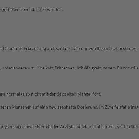
 Apotheker überschritten werden.
r Dauer der Erkrankung und wird deshalb nur von Ihrem Arzt bestimmt.
unter anderem zu Übelkeit, Erbrechen, Schläfrigkeit, hohem Blutdruck u
z normal (also nicht mit der doppelten Menge) fort.
d älteren Menschen auf eine gewissenhafte Dosierung. Im Zweifelsfalle f
gsbeilage abweichen. Da der Arzt sie individuell abstimmt, sollten Si