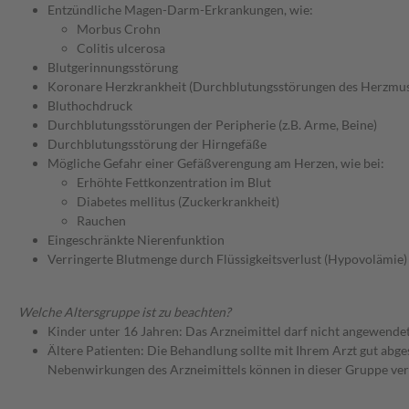
Entzündliche Magen-Darm-Erkrankungen, wie:
Morbus Crohn
Colitis ulcerosa
Blutgerinnungsstörung
Koronare Herzkrankheit (Durchblutungsstörungen des Herzmus
Bluthochdruck
Durchblutungsstörungen der Peripherie (z.B. Arme, Beine)
Durchblutungsstörung der Hirngefäße
Mögliche Gefahr einer Gefäßverengung am Herzen, wie bei:
Erhöhte Fettkonzentration im Blut
Diabetes mellitus (Zuckerkrankheit)
Rauchen
Eingeschränkte Nierenfunktion
Verringerte Blutmenge durch Flüssigkeitsverlust (Hypovolämie)
Welche Altersgruppe ist zu beachten?
Kinder unter 16 Jahren: Das Arzneimittel darf nicht angewende
Ältere Patienten: Die Behandlung sollte mit Ihrem Arzt gut a
Nebenwirkungen des Arzneimittels können in dieser Gruppe ver