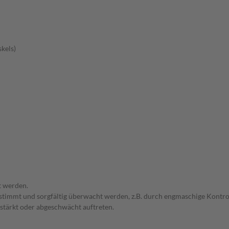
kels)
t werden.
bgestimmt und sorgfältig überwacht werden, z.B. durch engmaschige Kon
stärkt oder abgeschwächt auftreten.