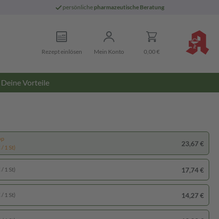
persönliche
pharmazeutische Beratung
Rezept einlösen
Mein Konto
0,00 €
Deine Vorteile
pp
23,67 €
/ 1 St)
17,74 €
/ 1 St)
14,27 €
/ 1 St)