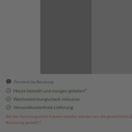
Abbildung kann abweichen
Persönliche Beratung
Heute bestellt und morgen geliefert³
Wechselwirkungscheck inklusive
Versandkostenfreie Lieferung
Bei der Einlösung eines Kassenrezeptes werden nur die gesetzlichen 
Rechnung gestellt.⁴