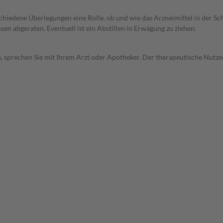
rschiedene Überlegungen eine Rolle, ob und wie das Arzneimittel in der
en abgeraten. Eventuell ist ein Abstillen in Erwägung zu ziehen.
, sprechen Sie mit Ihrem Arzt oder Apotheker. Der therapeutische Nutzen