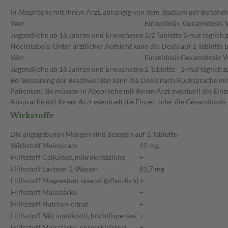
In Absprache mit Ihrem Arzt, abhängig von dem Stadium der Behandlu
Wer
Einzeldosis
Gesamtdosis
Jugendliche ab 16 Jahren und Erwachsene
1/2 Tablette
1-mal täglich
Höchstdosis: Unter ärztlicher Aufsicht kann die Dosis auf 1 Tablet
Wer
Einzeldosis
Gesamtdosis
W
Jugendliche ab 16 Jahren und Erwachsene
1 Tablette
1-mal täglich
z
Bei Besserung der Beschwerden kann die Dosis nach Rücksprache mit I
Patienten: Sie müssen in Absprache mit Ihrem Arzt eventuell die Ein
Absprache mit Ihrem Arzt eventuell die Einzel- oder die Gesamtdosi
Wirkstoffe
Die angegebenen Mengen sind bezogen auf 1 Tablette
Wirkstoff
Meloxicam
15 mg
Hilfsstoff
Cellulose, mikrokristalline
+
Hilfsstoff
Lactose-1-Wasser
81,7 mg
Hilfsstoff
Magnesium stearat (pflanzlich)
+
Hilfsstoff
Maisstärke
+
Hilfsstoff
Natrium citrat
+
Hilfsstoff
Siliciumdioxid, hochdisperses
+
Hilfsstoff
Maisstärke, vorverkleistert
+