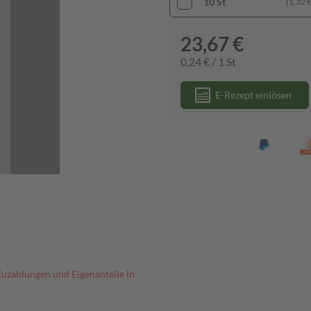
10 St
(1,32 € 
23,67 €
0,24 € / 1 St
E-Rezept einlösen
Zuzahlungen und Eigenanteile in