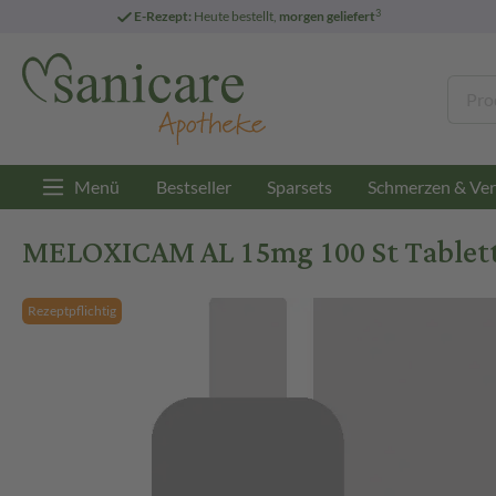
3
E-Rezept:
Heute bestellt,
morgen geliefert
Menü
Bestseller
Sparsets
Schmerzen & Ver
MELOXICAM AL 15mg 100 St Tablet
Rezeptpflichtig