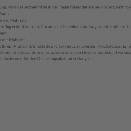
ng, wird das Arzneimittel in der Regel folgendermaßen dosiert: Arthros
Wann
zu der Mahlzeit
te pro Tag erhöht werden. Chronische Gelenkentzündungen, entzündlich-r
ann
u der Mahlzeit
hrem Arzt auf 1/2 Tablette pro Tag reduziert werden. Höchstdosis: Eine D
zel- oder die Gesamtdosis reduzieren oder den Dosierungsabstand verläng
s reduzieren oder den Dosierungsabstand verlängern.