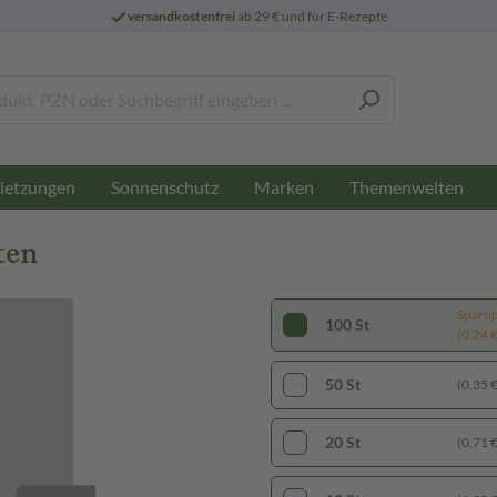
versandkostenfrei
ab 29 € und für E-Rezepte
letzungen
Sonnenschutz
Marken
Themenwelten
ten
Sparti
100 St
(0,24 € 
50 St
(0,35 € 
20 St
(0,71 € 