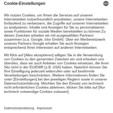
Grundsätzlich leisten Mitglieder Zuzahlungen in Höhe von zehn
Prozent des Abgabepreises,
mindestens
jedoch
fünf Euro
und
höchstens zehn Euro.
Es sind jedoch nie mehr als die tatsächlichen
Kosten der Leistung zu entrichten.
Diese Regeln gelten grundsätzlich auch für Online-Apotheken.
Bei Heilmitteln und häuslicher Krankenpflege beträgt die
Zuzahlung zehn Prozent der Kosten sowie zehn Euro je
Verordnung.
Um das Engagement der Versicherten für ihre eigene Gesundheit zu
stärken und die besondere Stellung der Familie zu unterstützen,
fallen
keine Zuzahlungen
an bei:
• Kindern und Jugendlichen bis zum vollendeten 18. Lebensjahr
mit Ausnahme der Fahrkosten
• Untersuchungen zur Vorsorge und Früherkennung, die von der
GKV getragen werden
• empfohlenen Schutzimpfungen
• Harn- und Blutteststreifen
Wir nutzen Trusted Shops als unabhängigen Dienstleister für die
Einholung von Bewertungen. Trusted Shops hat Maßnahmen
getroffen, um sicherzustellen, dass es sich um echte Bewertungen
handelt. Mehr Informationen findest du hier: