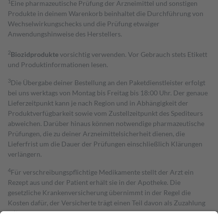
1
Eine pharmazeutische Prüfung der Arzneimittel und sonstigen
Produkte in deinem Warenkorb beinhaltet die Durchführung von
Wechselwirkungschecks und die Prüfung etwaiger
Anwendungshinweise des Herstellers.
2
Biozidprodukte
vorsichtig verwenden. Vor Gebrauch stets Etikett
und Produktinformationen lesen.
3
Die Übergabe deiner Bestellung an den Paketdienstleister erfolgt
bei uns werktags von Montag bis Freitag bis 18:00 Uhr. Der genaue
Lieferzeitpunkt kann je nach Region und in Abhängigkeit der
Produktverfügbarkeit sowie vom Zustellzeitpunkt des Spediteurs
abweichen. Darüber hinaus können notwendige pharmazeutische
Prüfungen, die zu deiner Arzneimittelsicherheit dienen, die
Lieferfrist um die Dauer der Prüfungen einschließlich Klärungen
verlängern.
4
Für verschreibungspflichtige Medikamente stellt der Arzt ein
Rezept aus und der Patient erhält sie in der Apotheke. Die
gesetzliche Krankenversicherung übernimmt in der Regel die
Kosten dafür, der Versicherte trägt einen Teil davon als Zuzahlung
mit.