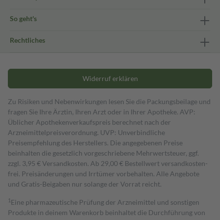
So geht's
Rechtliches
Widerruf erklären
Zu Risiken und Nebenwirkungen lesen Sie die Packungsbeilage und
fragen Sie Ihre Ärztin, Ihren Arzt oder in Ihrer Apotheke. AVP:
Üblicher Apothekenverkaufspreis berechnet nach der
Arzneimittelpreisverordnung. UVP: Unverbindliche
Preisempfehlung des Herstellers. Die angegebenen Preise
beinhalten die gesetzlich vorgeschriebene Mehrwertsteuer, ggf.
zzgl. 3,95 € Versandkosten. Ab 29,00 € Bestell­wert versand­kosten­
frei. Preisänderungen und Irrtümer vorbehalten. Alle Angebote
und Gratis-Beigaben nur solange der Vorrat reicht.
1
Eine pharmazeutische Prüfung der Arzneimittel und sonstigen
Produkte in deinem Warenkorb beinhaltet die Durchführung von