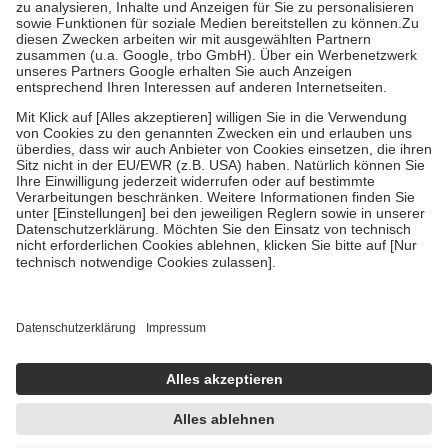
höchstens zehn Euro.
Es sind jedoch nie mehr als die tatsächlichen
Kosten der Leistung zu entrichten.
Diese Regeln gelten grundsätzlich auch für Online-Apotheken.
Bei Heilmitteln und häuslicher Krankenpflege beträgt die
Zuzahlung zehn Prozent der Kosten sowie zehn Euro je
Verordnung.
Um das Engagement der Versicherten für ihre eigene Gesundheit zu
stärken und die besondere Stellung der Familie zu unterstützen,
fallen
keine Zuzahlungen
an bei:
• Kindern und Jugendlichen bis zum vollendeten 18. Lebensjahr
mit Ausnahme der Fahrkosten
• Untersuchungen zur Vorsorge und Früherkennung, die von der
GKV getragen werden
• empfohlenen Schutzimpfungen
• Harn- und Blutteststreifen
Wir nutzen Trusted Shops als unabhängigen Dienstleister für die
Einholung von Bewertungen. Trusted Shops hat Maßnahmen
getroffen, um sicherzustellen, dass es sich um echte Bewertungen
handelt. Mehr Informationen findest du hier:
https://help.etrusted.com/hc/de/articles/4419944605341