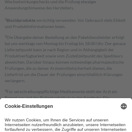
Wechselwirkungschecks und die Prüfung etwaiger
Anwendungshinweise des Herstellers.
2
Biozidprodukte
vorsichtig verwenden. Vor Gebrauch stets Etikett
und Produktinformationen lesen.
3
Die Übergabe deiner Bestellung an den Paketdienstleister erfolgt
bei uns werktags von Montag bis Freitag bis 18:00 Uhr. Der genaue
Lieferzeitpunkt kann je nach Region und in Abhängigkeit der
Produktverfügbarkeit sowie vom Zustellzeitpunkt des Spediteurs
abweichen. Darüber hinaus können notwendige pharmazeutische
Prüfungen, die zu deiner Arzneimittelsicherheit dienen, die
Lieferfrist um die Dauer der Prüfungen einschließlich Klärungen
verlängern.
4
Für verschreibungspflichtige Medikamente stellt der Arzt ein
Rezept aus und der Patient erhält sie in der Apotheke. Die
gesetzliche Krankenversicherung übernimmt in der Regel die
Kosten dafür, der Versicherte trägt einen Teil davon als Zuzahlung
mit.
Grundsätzlich leisten Mitglieder Zuzahlungen in Höhe von zehn
Prozent des Abgabepreises,
mindestens
jedoch
fünf Euro
und