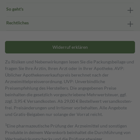
So geht's
Rechtliches
Widerruf erklären
Zu Risiken und Nebenwirkungen lesen Sie die Packungsbeilage und
fragen Sie Ihre Ärztin, Ihren Arzt oder in Ihrer Apotheke. AVP:
Üblicher Apothekenverkaufspreis berechnet nach der
Arzneimittelpreisverordnung. UVP: Unverbindliche
Preisempfehlung des Herstellers. Die angegebenen Preise
beinhalten die gesetzlich vorgeschriebene Mehrwertsteuer, ggf.
zzgl. 3,95 € Versandkosten. Ab 29,00 € Bestell­wert versand­kosten­
frei. Preisänderungen und Irrtümer vorbehalten. Alle Angebote
und Gratis-Beigaben nur solange der Vorrat reicht.
1
Eine pharmazeutische Prüfung der Arzneimittel und sonstigen
Produkte in deinem Warenkorb beinhaltet die Durchführung von
Wechselwirkungschecks und die Prüfung etwaiger