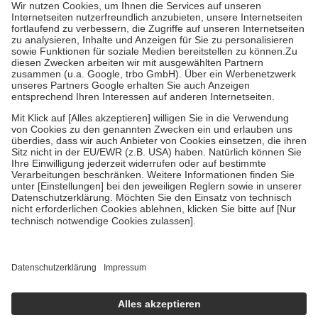
höchstens zehn Euro.
Es sind jedoch nie mehr als die tatsächlichen
Kosten der Leistung zu entrichten.
Diese Regeln gelten grundsätzlich auch für Online-Apotheken.
Bei Heilmitteln und häuslicher Krankenpflege beträgt die
Zuzahlung zehn Prozent der Kosten sowie zehn Euro je
Verordnung.
Um das Engagement der Versicherten für ihre eigene Gesundheit zu
stärken und die besondere Stellung der Familie zu unterstützen,
fallen
keine Zuzahlungen
an bei:
• Kindern und Jugendlichen bis zum vollendeten 18. Lebensjahr
mit Ausnahme der Fahrkosten
• Untersuchungen zur Vorsorge und Früherkennung, die von der
GKV getragen werden
• empfohlenen Schutzimpfungen
• Harn- und Blutteststreifen
Wir nutzen Trusted Shops als unabhängigen Dienstleister für die
Einholung von Bewertungen. Trusted Shops hat Maßnahmen
getroffen, um sicherzustellen, dass es sich um echte Bewertungen
handelt. Mehr Informationen findest du hier:
https://help.etrusted.com/hc/de/articles/4419944605341