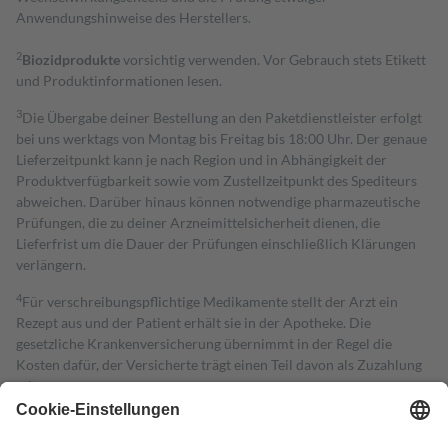
Anwendungshinweise des Herstellers.
2
Biozidprodukte
vorsichtig verwenden. Vor Gebrauch stets Etikett
und Produktinformationen lesen.
3
Die Übergabe deiner Bestellung an den Paketdienstleister erfolgt
bei uns werktags von Montag bis Freitag bis 18:00 Uhr. Der genaue
Lieferzeitpunkt kann je nach Region und in Abhängigkeit der
Produktverfügbarkeit sowie vom Zustellzeitpunkt des Spediteurs
abweichen. Darüber hinaus können notwendige pharmazeutische
Prüfungen, die zu deiner Arzneimittelsicherheit dienen, die
Lieferfrist um die Dauer der Prüfungen einschließlich Klärungen
verlängern.
4
Für verschreibungspflichtige Medikamente stellt der Arzt ein
Rezept aus und der Patient erhält sie in der Apotheke. Die
gesetzliche Krankenversicherung übernimmt in der Regel die
Kosten dafür, der Versicherte trägt einen Teil davon als Zuzahlung
mit.
Grundsätzlich leisten Mitglieder Zuzahlungen in Höhe von zehn
Prozent des Abgabepreises,
mindestens
jedoch
fünf Euro
und