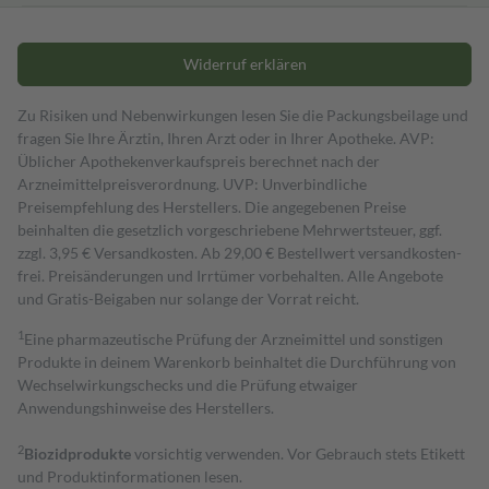
Widerruf erklären
Zu Risiken und Nebenwirkungen lesen Sie die Packungsbeilage und
fragen Sie Ihre Ärztin, Ihren Arzt oder in Ihrer Apotheke. AVP:
Üblicher Apothekenverkaufspreis berechnet nach der
Arzneimittelpreisverordnung. UVP: Unverbindliche
Preisempfehlung des Herstellers. Die angegebenen Preise
beinhalten die gesetzlich vorgeschriebene Mehrwertsteuer, ggf.
zzgl. 3,95 € Versandkosten. Ab 29,00 € Bestell­wert versand­kosten­
frei. Preisänderungen und Irrtümer vorbehalten. Alle Angebote
und Gratis-Beigaben nur solange der Vorrat reicht.
1
Eine pharmazeutische Prüfung der Arzneimittel und sonstigen
Produkte in deinem Warenkorb beinhaltet die Durchführung von
Wechselwirkungschecks und die Prüfung etwaiger
Anwendungshinweise des Herstellers.
2
Biozidprodukte
vorsichtig verwenden. Vor Gebrauch stets Etikett
und Produktinformationen lesen.