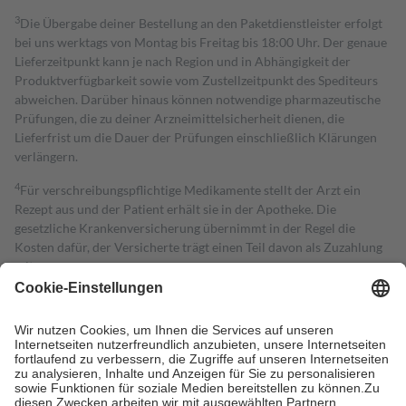
3
Die Übergabe deiner Bestellung an den Paketdienstleister erfolgt
bei uns werktags von Montag bis Freitag bis 18:00 Uhr. Der genaue
Lieferzeitpunkt kann je nach Region und in Abhängigkeit der
Produktverfügbarkeit sowie vom Zustellzeitpunkt des Spediteurs
abweichen. Darüber hinaus können notwendige pharmazeutische
Prüfungen, die zu deiner Arzneimittelsicherheit dienen, die
Lieferfrist um die Dauer der Prüfungen einschließlich Klärungen
verlängern.
4
Für verschreibungspflichtige Medikamente stellt der Arzt ein
Rezept aus und der Patient erhält sie in der Apotheke. Die
gesetzliche Krankenversicherung übernimmt in der Regel die
Kosten dafür, der Versicherte trägt einen Teil davon als Zuzahlung
mit.
Grundsätzlich leisten Mitglieder Zuzahlungen in Höhe von zehn
Prozent des Abgabepreises,
mindestens
jedoch
fünf Euro
und
höchstens zehn Euro.
Es sind jedoch nie mehr als die tatsächlichen
Kosten der Leistung zu entrichten.
Diese Regeln gelten grundsätzlich auch für Online-Apotheken.
Bei Heilmitteln und häuslicher Krankenpflege beträgt die
Zuzahlung zehn Prozent der Kosten sowie zehn Euro je