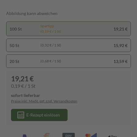
Abbildung kann abweichen
Spartipp
100 St
19,21 €
(0,19 € / 1 St)
50 St
15,92 €
(0,32 € / 1 St)
20 St
13,59 €
(0,68 € / 1 St)
19,21 €
0,19 € / 1 St
sofort lieferbar
Preise inkl. MwSt. ggf. zzgl. Versandkosten
E-Rezept einlösen