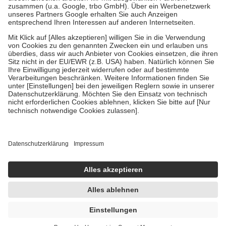
Verordnung.
Um das Engagement der Versicherten für ihre eigene Gesundheit zu
stärken und die besondere Stellung der Familie zu unterstützen,
fallen
keine Zuzahlungen
an bei:
• Kindern und Jugendlichen bis zum vollendeten 18. Lebensjahr
mit Ausnahme der Fahrkosten
• Untersuchungen zur Vorsorge und Früherkennung, die von der
GKV getragen werden
• empfohlenen Schutzimpfungen
• Harn- und Blutteststreifen
Wir nutzen Trusted Shops als unabhängigen Dienstleister für die
Einholung von Bewertungen. Trusted Shops hat Maßnahmen
getroffen, um sicherzustellen, dass es sich um echte Bewertungen
handelt. Mehr Informationen findest du hier:
https://help.etrusted.com/hc/de/articles/4419944605341
Einige Bilder und Inhalte wurden unter Zuhilfenahme künstlicher
Intelligenz erstellt.