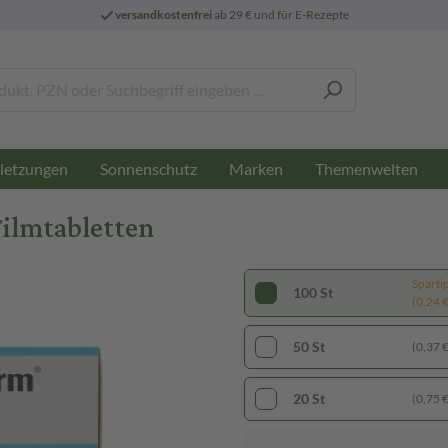
versandkostenfrei
ab 29 € und für E-Rezepte
letzungen
Sonnenschutz
Marken
Themenwelten
ilmtabletten
Sparti
100 St
(0,24 € 
50 St
(0,37 € 
20 St
(0,75 € 