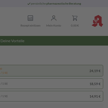
persönliche
pharmazeutische Beratung
Rezept einlösen
Mein Konto
0,00 €
Deine Vorteile
pp
24,19 €
/ 1 St)
18,59 €
/ 1 St)
14,91 €
/ 1 St)