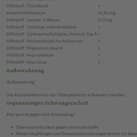
Hilfsstoff
Titandioxid
+
entspricht
Melperon
43,92 mg
Hilfsstoff
Lactose-1-Wasser
272 mg
Hilfsstoff
Cellulose, mikrokristalline
+
Hilfsstoff
Carboxymethylstärke, Natrium Typ A
+
Hilfsstoff
Siliciumdioxid, hochdisperses
+
Hilfsstoff
Magnesium stearat
+
Hilfsstoff
Hypromellose
+
Hilfsstoff
Hyprolose
+
Aufbewahrung
Aufbewahrung
Das Arzneimittel muss vor Hitze geschützt aufbewahrt werden.
Gegenanzeigen Schwangerschaft
Was spricht gegen eine Anwendung?
Überempfindlichkeit gegen die Inhaltsstoffe
Akute Vergiftungen und Bewusstseinsstörungen bis hin zur Bewu