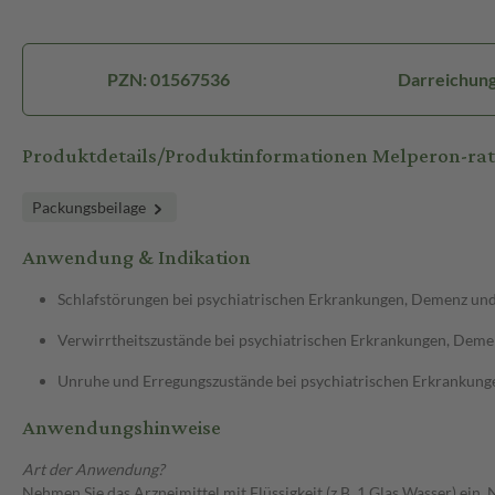
PZN: 01567536
Darreichung
Produktdetails/Produktinformationen Melperon-r
Packungsbeilage
Anwendung & Indikation
Schlafstörungen bei psychiatrischen Erkrankungen, Demenz un
Verwirrtheitszustände bei psychiatrischen Erkrankungen, Deme
Unruhe und Erregungszustände bei psychiatrischen Erkrankung
Anwendungshinweise
Art der Anwendung?
Nehmen Sie das Arzneimittel mit Flüssigkeit (z.B. 1 Glas Wasser) ein.