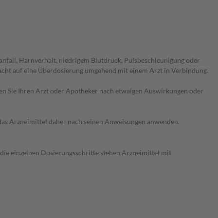
fall, Harnverhalt, niedrigem Blutdruck, Pulsbeschleunigung oder
cht auf eine Überdosierung umgehend mit einem Arzt in Verbindung.
ragen Sie Ihren Arzt oder Apotheker nach etwaigen Auswirkungen oder
e das Arzneimittel daher nach seinen Anweisungen anwenden.
 die einzelnen Dosierungsschritte stehen Arzneimittel mit