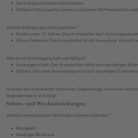
Stark eingeschränkte Leberfunktion
Malignes Neuroleptika-Syndrom (schwere Stoffwechselstörung)
Welche Altersgruppe ist zu beachten?
Kinder unter 12 Jahren: Das Arzneimittel darf nicht angewende
Ältere Patienten: Das Arzneimittel ist mit besonderer Vorsicht
Was ist mit Schwangerschaft und Stillzeit?
Schwangerschaft: Das Arzneimittel sollte nach derzeitigen Erk
Stillzeit: Von einer Anwendung wird nach derzeitigen Erkenntniss
Ist Ihnen das Arzneimittel trotz einer Gegenanzeige verordnet worden
Gegenanzeige in sich birgt.
Neben- und Wechselwirkungen
Welche unerwünschten Wirkungen können auftreten?
Müdigkeit
Niedriger Blutdruck