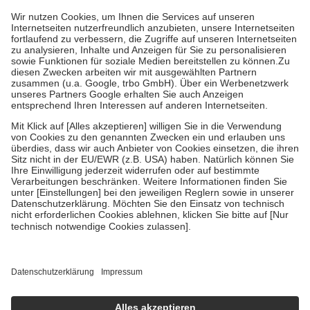
höchstens zehn Euro.
Es sind jedoch nie mehr als die tatsächlichen
Kosten der Leistung zu entrichten.
Diese Regeln gelten grundsätzlich auch für Online-Apotheken.
Bei Heilmitteln und häuslicher Krankenpflege beträgt die
Zuzahlung zehn Prozent der Kosten sowie zehn Euro je
Verordnung.
Um das Engagement der Versicherten für ihre eigene Gesundheit zu
stärken und die besondere Stellung der Familie zu unterstützen,
fallen
keine Zuzahlungen
an bei:
• Kindern und Jugendlichen bis zum vollendeten 18. Lebensjahr
mit Ausnahme der Fahrkosten
• Untersuchungen zur Vorsorge und Früherkennung, die von der
GKV getragen werden
• empfohlenen Schutzimpfungen
• Harn- und Blutteststreifen
Wir nutzen Trusted Shops als unabhängigen Dienstleister für die
Einholung von Bewertungen. Trusted Shops hat Maßnahmen
getroffen, um sicherzustellen, dass es sich um echte Bewertungen
handelt. Mehr Informationen findest du hier:
https://help.etrusted.com/hc/de/articles/4419944605341