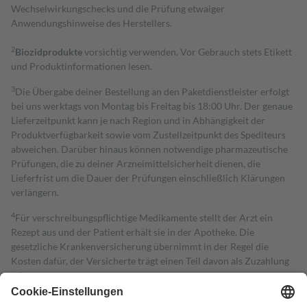
Wechselwirkungschecks und die Prüfung etwaiger
Anwendungshinweise des Herstellers.
2
Biozidprodukte
vorsichtig verwenden. Vor Gebrauch stets Etikett
und Produktinformationen lesen.
3
Die Übergabe deiner Bestellung an den Paketdienstleister erfolgt
bei uns werktags von Montag bis Freitag bis 18:00 Uhr. Der genaue
Lieferzeitpunkt kann je nach Region und in Abhängigkeit der
Produktverfügbarkeit sowie vom Zustellzeitpunkt des Spediteurs
abweichen. Darüber hinaus können notwendige pharmazeutische
Prüfungen, die zu deiner Arzneimittelsicherheit dienen, die
Lieferfrist um die Dauer der Prüfungen einschließlich Klärungen
verlängern.
4
Für verschreibungspflichtige Medikamente stellt der Arzt ein
Rezept aus und der Patient erhält sie in der Apotheke. Die
gesetzliche Krankenversicherung übernimmt in der Regel die
Kosten dafür, der Versicherte trägt einen Teil davon als Zuzahlung
mit.
Grundsätzlich leisten Mitglieder Zuzahlungen in Höhe von zehn
Prozent des Abgabepreises,
mindestens
jedoch
fünf Euro
und