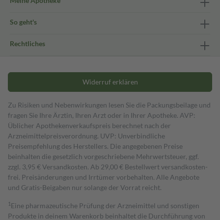
Meine Apotheke
So geht's
Rechtliches
Widerruf erklären
Zu Risiken und Nebenwirkungen lesen Sie die Packungsbeilage und
fragen Sie Ihre Ärztin, Ihren Arzt oder in Ihrer Apotheke. AVP:
Üblicher Apothekenverkaufspreis berechnet nach der
Arzneimittelpreisverordnung. UVP: Unverbindliche
Preisempfehlung des Herstellers. Die angegebenen Preise
beinhalten die gesetzlich vorgeschriebene Mehrwertsteuer, ggf.
zzgl. 3,95 € Versandkosten. Ab 29,00 € Bestell­wert versand­kosten­
frei. Preisänderungen und Irrtümer vorbehalten. Alle Angebote
und Gratis-Beigaben nur solange der Vorrat reicht.
1
Eine pharmazeutische Prüfung der Arzneimittel und sonstigen
Produkte in deinem Warenkorb beinhaltet die Durchführung von