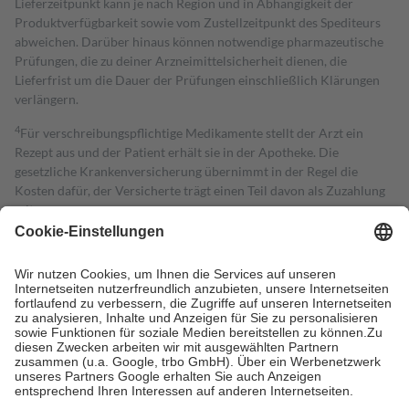
Lieferzeitpunkt kann je nach Region und in Abhängigkeit der
Produktverfügbarkeit sowie vom Zustellzeitpunkt des Spediteurs
abweichen. Darüber hinaus können notwendige pharmazeutische
Prüfungen, die zu deiner Arzneimittelsicherheit dienen, die
Lieferfrist um die Dauer der Prüfungen einschließlich Klärungen
verlängern.
4
Für verschreibungspflichtige Medikamente stellt der Arzt ein
Rezept aus und der Patient erhält sie in der Apotheke. Die
gesetzliche Krankenversicherung übernimmt in der Regel die
Kosten dafür, der Versicherte trägt einen Teil davon als Zuzahlung
mit.
Grundsätzlich leisten Mitglieder Zuzahlungen in Höhe von zehn
Prozent des Abgabepreises,
mindestens
jedoch
fünf Euro
und
höchstens zehn Euro.
Es sind jedoch nie mehr als die tatsächlichen
Kosten der Leistung zu entrichten.
Diese Regeln gelten grundsätzlich auch für Online-Apotheken.
Bei Heilmitteln und häuslicher Krankenpflege beträgt die
Zuzahlung zehn Prozent der Kosten sowie zehn Euro je
Verordnung.
Um das Engagement der Versicherten für ihre eigene Gesundheit zu
stärken und die besondere Stellung der Familie zu unterstützen,