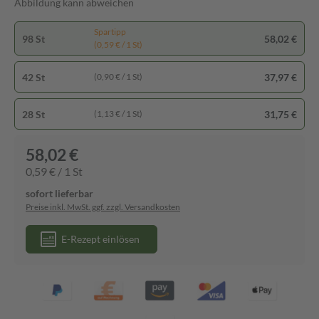
Abbildung kann abweichen
Spartipp
98 St
58,02 €
(0,59 € / 1 St)
42 St
37,97 €
(0,90 € / 1 St)
28 St
31,75 €
(1,13 € / 1 St)
58,02 €
0,59 € / 1 St
sofort lieferbar
Preise inkl. MwSt. ggf. zzgl. Versandkosten
E-Rezept einlösen