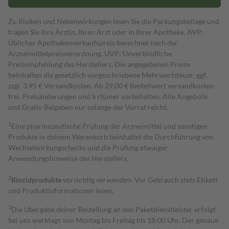
Zu Risiken und Nebenwirkungen lesen Sie die Packungsbeilage und
fragen Sie Ihre Ärztin, Ihren Arzt oder in Ihrer Apotheke. AVP:
Üblicher Apothekenverkaufspreis berechnet nach der
Arzneimittelpreisverordnung. UVP: Unverbindliche
Preisempfehlung des Herstellers. Die angegebenen Preise
beinhalten die gesetzlich vorgeschriebene Mehrwertsteuer, ggf.
zzgl. 3,95 € Versandkosten. Ab 29,00 € Bestell­wert versand­kosten­
frei. Preisänderungen und Irrtümer vorbehalten. Alle Angebote
und Gratis-Beigaben nur solange der Vorrat reicht.
1
Eine pharmazeutische Prüfung der Arzneimittel und sonstigen
Produkte in deinem Warenkorb beinhaltet die Durchführung von
Wechselwirkungschecks und die Prüfung etwaiger
Anwendungshinweise des Herstellers.
2
Biozidprodukte
vorsichtig verwenden. Vor Gebrauch stets Etikett
und Produktinformationen lesen.
3
Die Übergabe deiner Bestellung an den Paketdienstleister erfolgt
bei uns werktags von Montag bis Freitag bis 18:00 Uhr. Der genaue