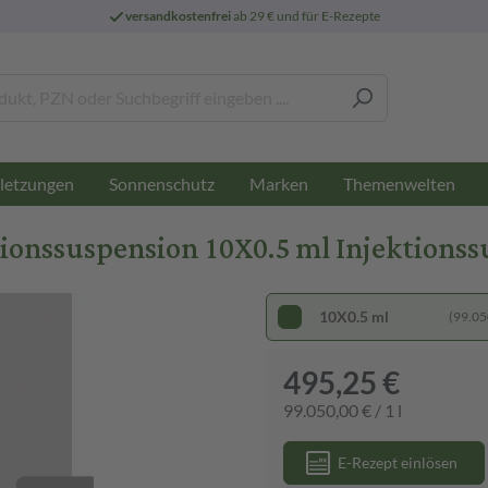
versandkostenfrei
ab 29 € und für E-Rezepte
letzungen
Sonnenschutz
Marken
Themenwelten
nssuspension 10X0.5 ml Injektionss
10X0.5 ml
(99.050
495,25 €
99.050,00 € / 1 l
E-Rezept einlösen