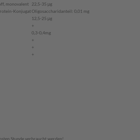
ff, monovalent
22,5-35 μg
otein-Konjugat
Oligosaccharidanteil: 0,01 mg
12,5-25 μg
+
0,3-0,4mg
+
+
+
hsten Stunde verbraucht werden!