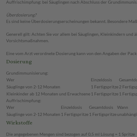
Auffrischimpfung: bei Säuglingen nach Abschluss der Grundimmunis
Überdosierung?
Es sind keine Überdosierungserscheinungen bekannt. Besondere Maßn
Generell gilt: Achten Sie vor allem bei Säuglingen, Kleinkindern un
Vorsichtsmaßnahmen.
Eine vom Arzt verordnete Dosierung kann von den Angaben der Packun
Dosierung
Grundimmunisierung:
Wer
Einzeldosis
Gesamtdo
Säuglinge von 2-12 Monaten
1 Fertigspritze
2 Fertigs
Kleinkinder ab 12 Monaten und Erwachsene
1 Fertigspritze
1 Fertigs
Auffrischimpfung:
Wer
Einzeldosis
Gesamtdosis
Wann
Säuglinge von 2-12 Monaten
1 Fertigspritze
1 Fertigspritze
unabhängig
Wirkstoffe
Die angegebenen Mengen sind bezogen auf 0,5 ml Lösung = 1 Spritze