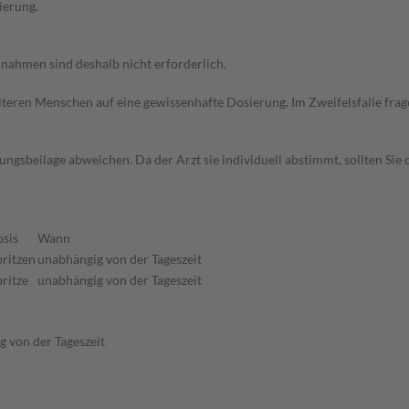
ierung.
ahmen sind deshalb nicht erforderlich.
d älteren Menschen auf eine gewissenhafte Dosierung. Im Zweifelsfalle f
gsbeilage abweichen. Da der Arzt sie individuell abstimmt, sollten Si
sis
Wann
pritzen
unabhängig von der Tageszeit
pritze
unabhängig von der Tageszeit
 von der Tageszeit