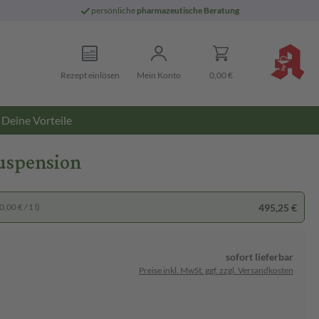
persönliche
pharmazeutische Beratung
Rezept einlösen
Mein Konto
0,00 €
Deine Vorteile
uspension
495,25 €
,00 € / 1 l)
sofort lieferbar
Preise inkl. MwSt. ggf. zzgl. Versandkosten