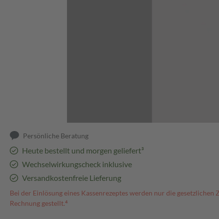
Abbildung kann abweichen
Persönliche Beratung
Heute bestellt und morgen geliefert³
Wechselwirkungscheck inklusive
Versandkostenfreie Lieferung
Bei der Einlösung eines Kassenrezeptes werden nur die gesetzlichen 
Rechnung gestellt.⁴