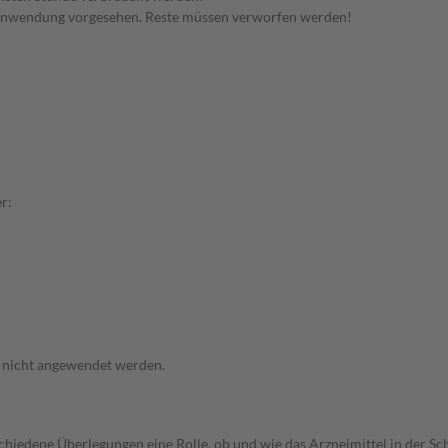
 Anwendung vorgesehen. Reste müssen verworfen werden!
r:
f nicht angewendet werden.
rschiedene Überlegungen eine Rolle, ob und wie das Arzneimittel in der