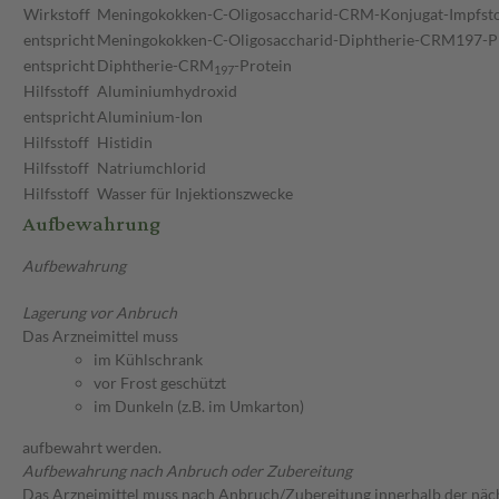
Wirkstoff
Meningokokken-C-Oligosaccharid-CRM-Konjugat-Impfsto
entspricht
Meningokokken-C-Oligosaccharid-Diphtherie-CRM197-Pr
entspricht
Diphtherie-CRM
-Protein
1
9
7
Hilfsstoff
Aluminiumhydroxid
entspricht
Aluminium-Ion
Hilfsstoff
Histidin
Hilfsstoff
Natriumchlorid
Hilfsstoff
Wasser für Injektionszwecke
Aufbewahrung
Aufbewahrung
Lagerung vor Anbruch
Das Arzneimittel muss
im Kühlschrank
vor Frost geschützt
im Dunkeln (z.B. im Umkarton)
aufbewahrt werden.
Aufbewahrung nach Anbruch oder Zubereitung
Das Arzneimittel muss nach Anbruch/Zubereitung innerhalb der näc