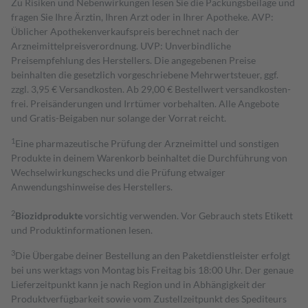
Zu Risiken und Nebenwirkungen lesen Sie die Packungsbeilage und
fragen Sie Ihre Ärztin, Ihren Arzt oder in Ihrer Apotheke. AVP:
Üblicher Apothekenverkaufspreis berechnet nach der
Arzneimittelpreisverordnung. UVP: Unverbindliche
Preisempfehlung des Herstellers. Die angegebenen Preise
beinhalten die gesetzlich vorgeschriebene Mehrwertsteuer, ggf.
zzgl. 3,95 € Versandkosten. Ab 29,00 € Bestell­wert versand­kosten­
frei. Preisänderungen und Irrtümer vorbehalten. Alle Angebote
und Gratis-Beigaben nur solange der Vorrat reicht.
1
Eine pharmazeutische Prüfung der Arzneimittel und sonstigen
Produkte in deinem Warenkorb beinhaltet die Durchführung von
Wechselwirkungschecks und die Prüfung etwaiger
Anwendungshinweise des Herstellers.
2
Biozidprodukte
vorsichtig verwenden. Vor Gebrauch stets Etikett
und Produktinformationen lesen.
3
Die Übergabe deiner Bestellung an den Paketdienstleister erfolgt
bei uns werktags von Montag bis Freitag bis 18:00 Uhr. Der genaue
Lieferzeitpunkt kann je nach Region und in Abhängigkeit der
Produktverfügbarkeit sowie vom Zustellzeitpunkt des Spediteurs