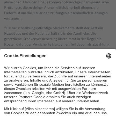
abweichen. Darüber hinaus können notwendige pharmazeutische
Prüfungen, die zu deiner Arzneimittelsicherheit dienen, die
Lieferfrist um die Dauer der Prüfungen einschließlich Klärungen
verlängern.
4
Für verschreibungspflichtige Medikamente stellt der Arzt ein
Rezept aus und der Patient erhält sie in der Apotheke. Die
gesetzliche Krankenversicherung übernimmt in der Regel die
Kosten dafür, der Versicherte trägt einen Teil davon als Zuzahlung
mit.
Grundsätzlich leisten Mitglieder Zuzahlungen in Höhe von zehn
Prozent des Abgabepreises,
mindestens
jedoch
fünf Euro
und
höchstens zehn Euro.
Es sind jedoch nie mehr als die tatsächlichen
Kosten der Leistung zu entrichten.
Diese Regeln gelten grundsätzlich auch für Online-Apotheken.
Bei Heilmitteln und häuslicher Krankenpflege beträgt die
Zuzahlung zehn Prozent der Kosten sowie zehn Euro je
Verordnung.
Um das Engagement der Versicherten für ihre eigene Gesundheit zu
stärken und die besondere Stellung der Familie zu unterstützen,
fallen
keine Zuzahlungen
an bei:
• Kindern und Jugendlichen bis zum vollendeten 18. Lebensjahr