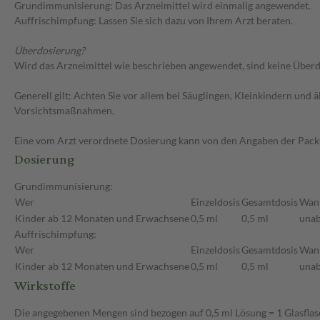
Grundimmunisierung: Das Arzneimittel wird einmalig angewendet.
Auffrischimpfung: Lassen Sie sich dazu von Ihrem Arzt beraten.
Überdosierung?
Wird das Arzneimittel wie beschrieben angewendet, sind keine Überdo
Generell gilt: Achten Sie vor allem bei Säuglingen, Kleinkindern un
Vorsichtsmaßnahmen.
Eine vom Arzt verordnete Dosierung kann von den Angaben der Packun
Dosierung
Grundimmunisierung:
Wer
Einzeldosis
Gesamtdosis
Wan
Kinder ab 12 Monaten und Erwachsene
0,5 ml
0,5 ml
unab
Auffrischimpfung:
Wer
Einzeldosis
Gesamtdosis
Wan
Kinder ab 12 Monaten und Erwachsene
0,5 ml
0,5 ml
unab
Wirkstoffe
Die angegebenen Mengen sind bezogen auf 0,5 ml Lösung = 1 Glasfla