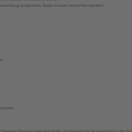
 Anwendung vorgesehen. Reste müssen verworfen werden!
r:
 werden.
rschiedene Überlegungen eine Rolle, ob und wie das Arzneimittel in der