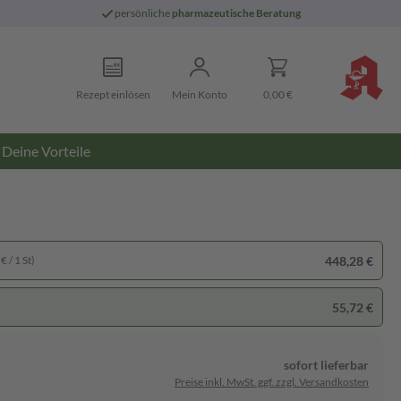
persönliche
pharmazeutische Beratung
Rezept einlösen
Mein Konto
0,00 €
Deine Vorteile
448,28 €
€ / 1 St)
55,72 €
sofort lieferbar
Preise inkl. MwSt. ggf. zzgl. Versandkosten