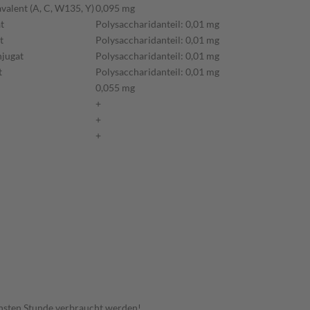
valent (A, C, W135, Y)
0,095 mg
t
Polysaccharidanteil: 0,01 mg
t
Polysaccharidanteil: 0,01 mg
jugat
Polysaccharidanteil: 0,01 mg
t
Polysaccharidanteil: 0,01 mg
0,055 mg
+
+
+
hsten Stunde verbraucht werden!