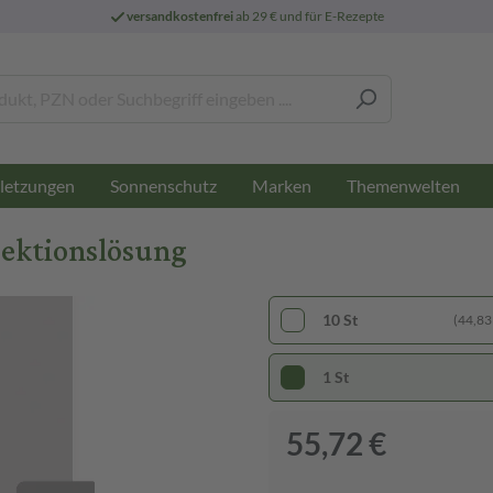
versandkostenfrei
ab 29 € und für E-Rezepte
letzungen
Sonnenschutz
Marken
Themenwelten
jektionslösung
10 St
(44,83 
1 St
55,72 €