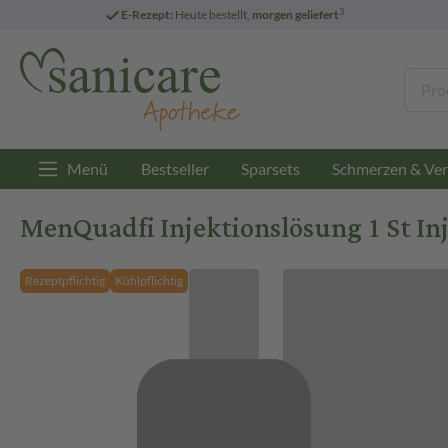
3
E-Rezept:
Heute bestellt,
morgen geliefert
Menü
Bestseller
Sparsets
Schmerzen & Ver
MenQuadfi Injektionslösung 1 St In
Rezeptpflichtig
Kühlpflichtig