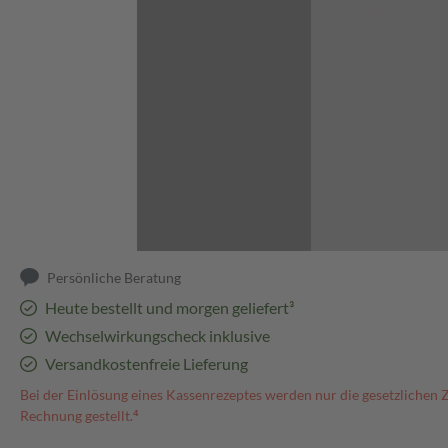
Abbildung kann abweichen
Persönliche Beratung
Heute bestellt und morgen geliefert³
Wechselwirkungscheck inklusive
Versandkostenfreie Lieferung
Bei der Einlösung eines Kassenrezeptes werden nur die gesetzlichen 
Rechnung gestellt.⁴