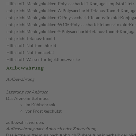
Hilfsstoff
Meningokokken-Polysaccharid-T-Konjugat-Impfstoff, tetra
entspricht
Meningokokken-A-Polysaccharid-Tetanus-Toxoid-Konjuga
entspricht
Meningokokken-C-Polysaccharid-Tetanus-Toxoid-Konjuga
entspricht
Meningokokken-W135-Polysaccharid-Tetanus-Toxoid-Kon
entspricht
Meningokokken-Y-Polysaccharid-Tetanus-Toxoid-Konjuga
entspricht
Tetanus-Toxoid
Hilfsstoff
Natriumchlorid
Hilfsstoff
Natriumacetat
Hilfsstoff
Wasser für Injektionszwecke
Aufbewahrung
Aufbewahrung
Lagerung vor Anbruch
Das Arzneimittel muss
im Kühlschrank
vor Frost geschützt
aufbewahrt werden.
Aufbewahrung nach Anbruch oder Zubereitung
Das Arzneimittel muss nach Anbruch/Zubereitung innerhalb der näc