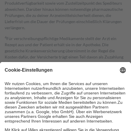
Produktverfügbarkeit sowie vom Zustellzeitpunkt des Spediteurs
abweichen. Darüber hinaus können notwendige pharmazeutische
Prüfungen, die zu deiner Arzneimittelsicherheit dienen, die
Lieferfrist um die Dauer der Prüfungen einschließlich Klärungen
verlängern.
4
Für verschreibungspflichtige Medikamente stellt der Arzt ein
Rezept aus und der Patient erhält sie in der Apotheke. Die
gesetzliche Krankenversicherung übernimmt in der Regel die
Kosten dafür, der Versicherte trägt einen Teil davon als Zuzahlung
mit.
Grundsätzlich leisten Mitglieder Zuzahlungen in Höhe von zehn
Prozent des Abgabepreises,
mindestens
jedoch
fünf Euro
und
höchstens zehn Euro.
Es sind jedoch nie mehr als die tatsächlichen
Kosten der Leistung zu entrichten.
Diese Regeln gelten grundsätzlich auch für Online-Apotheken.
Bei Heilmitteln und häuslicher Krankenpflege beträgt die
Zuzahlung zehn Prozent der Kosten sowie zehn Euro je
Verordnung.
Um das Engagement der Versicherten für ihre eigene Gesundheit zu
stärken und die besondere Stellung der Familie zu unterstützen,
fallen
keine Zuzahlungen
an bei: