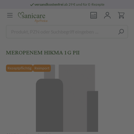
versandkostenfrei
ab 29 € und für E-Rezepte
MEROPENEM HIKMA 1G PII
Rezeptpflichtig
Reimport