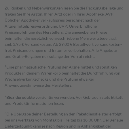
Zu Risiken und Nebenwirkungen lesen Sie die Packungsbeilage und
fragen Sie Ihre Ärztin, Ihren Arzt oder in Ihrer Apotheke. AVP:
Üblicher Apothekenverkaufspreis berechnet nach der
Arzneimittelpreisverordnung. UVP: Unverbindliche
Preisempfehlung des Herstellers. Die angegebenen Preise
beinhalten die gesetzlich vorgeschriebene Mehrwertsteuer, ggf.
zzgl. 3,95 € Versandkosten. Ab 29,00 € Bestell­wert versand­kosten­
frei. Preisänderungen und Irrtümer vorbehalten. Alle Angebote
und Gratis-Beigaben nur solange der Vorrat reicht.
1
Eine pharmazeutische Prüfung der Arzneimittel und sonstigen
Produkte in deinem Warenkorb beinhaltet die Durchführung von
Wechselwirkungschecks und die Prüfung etwaiger
Anwendungshinweise des Herstellers.
2
Biozidprodukte
vorsichtig verwenden. Vor Gebrauch stets Etikett
und Produktinformationen lesen.
3
Die Übergabe deiner Bestellung an den Paketdienstleister erfolgt
bei uns werktags von Montag bis Freitag bis 18:00 Uhr. Der genaue
Lieferzeitpunkt kann je nach Region und in Abhängigkeit der