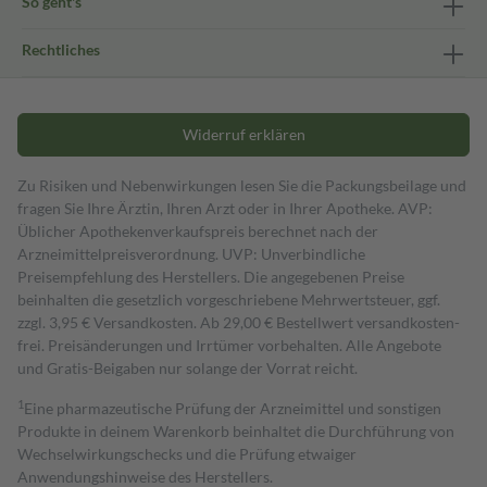
So geht's
Rechtliches
Widerruf erklären
Zu Risiken und Nebenwirkungen lesen Sie die Packungsbeilage und
fragen Sie Ihre Ärztin, Ihren Arzt oder in Ihrer Apotheke. AVP:
Üblicher Apothekenverkaufspreis berechnet nach der
Arzneimittelpreisverordnung. UVP: Unverbindliche
Preisempfehlung des Herstellers. Die angegebenen Preise
beinhalten die gesetzlich vorgeschriebene Mehrwertsteuer, ggf.
zzgl. 3,95 € Versandkosten. Ab 29,00 € Bestell­wert versand­kosten­
frei. Preisänderungen und Irrtümer vorbehalten. Alle Angebote
und Gratis-Beigaben nur solange der Vorrat reicht.
1
Eine pharmazeutische Prüfung der Arzneimittel und sonstigen
Produkte in deinem Warenkorb beinhaltet die Durchführung von
Wechselwirkungschecks und die Prüfung etwaiger
Anwendungshinweise des Herstellers.