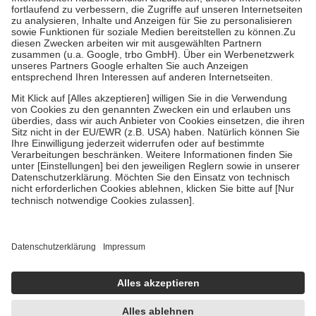
Diese Regeln gelten grundsätzlich auch für Online-Apotheken.
Bei Heilmitteln und häuslicher Krankenpflege beträgt die
Zuzahlung zehn Prozent der Kosten sowie zehn Euro je
Verordnung.
Um das Engagement der Versicherten für ihre eigene Gesundheit zu
stärken und die besondere Stellung der Familie zu unterstützen,
fallen
keine Zuzahlungen
an bei:
• Kindern und Jugendlichen bis zum vollendeten 18. Lebensjahr
mit Ausnahme der Fahrkosten
• Untersuchungen zur Vorsorge und Früherkennung, die von der
GKV getragen werden
• empfohlenen Schutzimpfungen
• Harn- und Blutteststreifen
Wir nutzen Trusted Shops als unabhängigen Dienstleister für die
Einholung von Bewertungen. Trusted Shops hat Maßnahmen
getroffen, um sicherzustellen, dass es sich um echte Bewertungen
handelt. Mehr Informationen findest du hier:
https://help.etrusted.com/hc/de/articles/4419944605341
Einige Bilder und Inhalte wurden unter Zuhilfenahme künstlicher
Intelligenz erstellt.