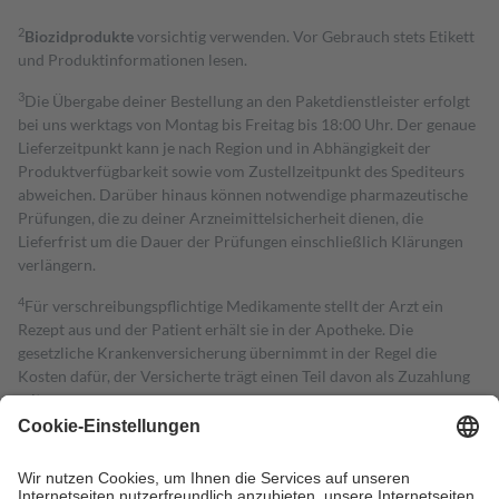
2
Biozidprodukte
vorsichtig verwenden. Vor Gebrauch stets Etikett
und Produktinformationen lesen.
3
Die Übergabe deiner Bestellung an den Paketdienstleister erfolgt
bei uns werktags von Montag bis Freitag bis 18:00 Uhr. Der genaue
Lieferzeitpunkt kann je nach Region und in Abhängigkeit der
Produktverfügbarkeit sowie vom Zustellzeitpunkt des Spediteurs
abweichen. Darüber hinaus können notwendige pharmazeutische
Prüfungen, die zu deiner Arzneimittelsicherheit dienen, die
Lieferfrist um die Dauer der Prüfungen einschließlich Klärungen
verlängern.
4
Für verschreibungspflichtige Medikamente stellt der Arzt ein
Rezept aus und der Patient erhält sie in der Apotheke. Die
gesetzliche Krankenversicherung übernimmt in der Regel die
Kosten dafür, der Versicherte trägt einen Teil davon als Zuzahlung
mit.
Grundsätzlich leisten Mitglieder Zuzahlungen in Höhe von zehn
Prozent des Abgabepreises,
mindestens
jedoch
fünf Euro
und
höchstens zehn Euro.
Es sind jedoch nie mehr als die tatsächlichen
Kosten der Leistung zu entrichten.