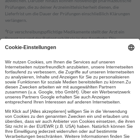
abweichen. Darüber hinaus können notwendige pharmazeutische
Prüfungen, die zu deiner Arzneimittelsicherheit dienen, die
Lieferfrist um die Dauer der Prüfungen einschließlich Klärungen
verlängern.
4
Für verschreibungspflichtige Medikamente stellt der Arzt ein
Rezept aus und der Patient erhält sie in der Apotheke. Die
gesetzliche Krankenversicherung übernimmt in der Regel die
Kosten dafür, der Versicherte trägt einen Teil davon als Zuzahlung
mit.
Grundsätzlich leisten Mitglieder Zuzahlungen in Höhe von zehn
Prozent des Abgabepreises,
mindestens
jedoch
fünf Euro
und
höchstens zehn Euro.
Es sind jedoch nie mehr als die tatsächlichen
Kosten der Leistung zu entrichten.
Diese Regeln gelten grundsätzlich auch für Online-Apotheken.
Bei Heilmitteln und häuslicher Krankenpflege beträgt die
Zuzahlung zehn Prozent der Kosten sowie zehn Euro je
Verordnung.
Um das Engagement der Versicherten für ihre eigene Gesundheit zu
stärken und die besondere Stellung der Familie zu unterstützen,
fallen
keine Zuzahlungen
an bei:
• Kindern und Jugendlichen bis zum vollendeten 18. Lebensjahr