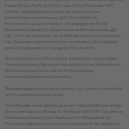
fragen Sie Ihre Ärztin, Ihren Arzt oder in Ihrer Apotheke. AVP:
Üblicher Apothekenverkaufspreis berechnet nach der
Arzneimittelpreisverordnung. UVP: Unverbindliche
Preisempfehlung des Herstellers. Die angegebenen Preise
beinhalten die gesetzlich vorgeschriebene Mehrwertsteuer, ggf.
zzgl. 3,95 € Versandkosten. Ab 29,00 € Bestell­wert versand­kosten­
frei. Preisänderungen und Irrtümer vorbehalten. Alle Angebote
und Gratis-Beigaben nur solange der Vorrat reicht.
1
Eine pharmazeutische Prüfung der Arzneimittel und sonstigen
Produkte in deinem Warenkorb beinhaltet die Durchführung von
Wechselwirkungschecks und die Prüfung etwaiger
Anwendungshinweise des Herstellers.
2
Biozidprodukte
vorsichtig verwenden. Vor Gebrauch stets Etikett
und Produktinformationen lesen.
3
Die Übergabe deiner Bestellung an den Paketdienstleister erfolgt
bei uns werktags von Montag bis Freitag bis 18:00 Uhr. Der genaue
Lieferzeitpunkt kann je nach Region und in Abhängigkeit der
Produktverfügbarkeit sowie vom Zustellzeitpunkt des Spediteurs