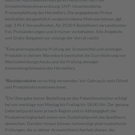
Arzneimittelpreisverordnung. UVP: Unverbindliche
Preisempfehlung des Herstellers. Die angegebenen Preise
beinhalten die gesetzlich vorgeschriebene Mehrwertsteuer, ggf.
zzgl. 3,95 € Versandkosten. Ab 29,00 € Bestell­wert versand­kosten­
frei. Preisänderungen und Irrtümer vorbehalten. Alle Angebote
und Gratis-Beigaben nur solange der Vorrat reicht.
1
Eine pharmazeutische Prüfung der Arzneimittel und sonstigen
Produkte in deinem Warenkorb beinhaltet die Durchführung von
Wechselwirkungschecks und die Prüfung etwaiger
Anwendungshinweise des Herstellers.
2
Biozidprodukte
vorsichtig verwenden. Vor Gebrauch stets Etikett
und Produktinformationen lesen.
3
Die Übergabe deiner Bestellung an den Paketdienstleister erfolgt
bei uns werktags von Montag bis Freitag bis 18:00 Uhr. Der genaue
Lieferzeitpunkt kann je nach Region und in Abhängigkeit der
Produktverfügbarkeit sowie vom Zustellzeitpunkt des Spediteurs
abweichen. Darüber hinaus können notwendige pharmazeutische
Prüfungen, die zu deiner Arzneimittelsicherheit dienen, die