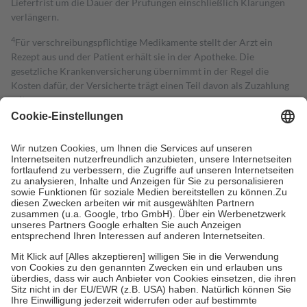
Lieferfrist um die Dauer der Prüfungen einschließlich Klärungen
verlängern.
4
Für verschreibungspflichtige Medikamente stellt der Arzt ein
Rezept aus und der Patient erhält sie in der Apotheke. Die
gesetzliche Krankenversicherung übernimmt in der Regel die
Kosten dafür, der Versicherte trägt einen Teil davon als Zuzahlung
mit.
Grundsätzlich leisten Mitglieder Zuzahlungen in Höhe von zehn
Prozent des Abgabepreises,
mindestens
jedoch
fünf Euro
und
höchstens zehn Euro.
Es sind jedoch nie mehr als die tatsächlichen
Kosten der Leistung zu entrichten.
Diese Regeln gelten grundsätzlich auch für Online-Apotheken.
Bei Heilmitteln und häuslicher Krankenpflege beträgt die
Zuzahlung zehn Prozent der Kosten sowie zehn Euro je
Verordnung.
Um das Engagement der Versicherten für ihre eigene Gesundheit zu
stärken und die besondere Stellung der Familie zu unterstützen,
fallen
keine Zuzahlungen
an bei:
• Kindern und Jugendlichen bis zum vollendeten 18. Lebensjahr
mit Ausnahme der Fahrkosten
• Untersuchungen zur Vorsorge und Früherkennung, die von der