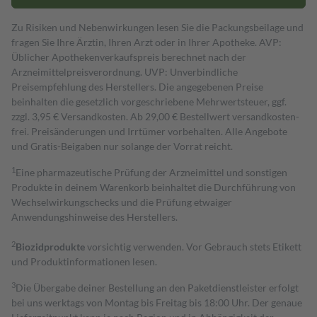
Zu Risiken und Nebenwirkungen lesen Sie die Packungsbeilage und
fragen Sie Ihre Ärztin, Ihren Arzt oder in Ihrer Apotheke. AVP:
Üblicher Apothekenverkaufspreis berechnet nach der
Arzneimittelpreisverordnung. UVP: Unverbindliche
Preisempfehlung des Herstellers. Die angegebenen Preise
beinhalten die gesetzlich vorgeschriebene Mehrwertsteuer, ggf.
zzgl. 3,95 € Versandkosten. Ab 29,00 € Bestell­wert versand­kosten­
frei. Preisänderungen und Irrtümer vorbehalten. Alle Angebote
und Gratis-Beigaben nur solange der Vorrat reicht.
1
Eine pharmazeutische Prüfung der Arzneimittel und sonstigen
Produkte in deinem Warenkorb beinhaltet die Durchführung von
Wechselwirkungschecks und die Prüfung etwaiger
Anwendungshinweise des Herstellers.
2
Biozidprodukte
vorsichtig verwenden. Vor Gebrauch stets Etikett
und Produktinformationen lesen.
3
Die Übergabe deiner Bestellung an den Paketdienstleister erfolgt
bei uns werktags von Montag bis Freitag bis 18:00 Uhr. Der genaue