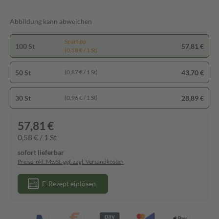
Abbildung kann abweichen
Spartipp
100 St
57,81 €
(0,58 € / 1 St)
50 St
43,70 €
(0,87 € / 1 St)
30 St
28,89 €
(0,96 € / 1 St)
57,81 €
0,58 € / 1 St
sofort lieferbar
Preise inkl. MwSt. ggf. zzgl. Versandkosten
E-Rezept einlösen