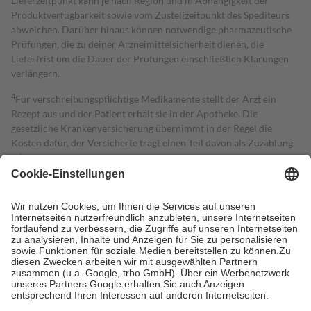
Lieferzeitpunkt kann je nach Region und in Abhängigkeit der
Produktverfügbarkeit sowie vom Zustellzeitpunkt des Spediteurs
abweichen. Darüber hinaus können notwendige pharmazeutische
Prüfungen, die zu deiner Arzneimittelsicherheit dienen, die
Lieferfrist um die Dauer der Prüfungen einschließlich Klärungen
verlängern.
4
Für verschreibungspflichtige Medikamente stellt der Arzt ein
Rezept aus und der Patient erhält sie in der Apotheke. Die
gesetzliche Krankenversicherung übernimmt in der Regel die
Kosten dafür, der Versicherte trägt einen Teil davon als Zuzahlung
mit.
Grundsätzlich leisten Mitglieder Zuzahlungen in Höhe von zehn
Prozent des Abgabepreises,
mindestens
jedoch
fünf Euro
und
höchstens zehn Euro.
Es sind jedoch nie mehr als die tatsächlichen
Kosten der Leistung zu entrichten.
Diese Regeln gelten grundsätzlich auch für Online-Apotheken.
Bei Heilmitteln und häuslicher Krankenpflege beträgt die
Zuzahlung zehn Prozent der Kosten sowie zehn Euro je
Verordnung.
Um das Engagement der Versicherten für ihre eigene Gesundheit zu
stärken und die besondere Stellung der Familie zu unterstützen,