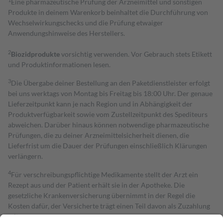
Eine pharmazeutische Prüfung der Arzneimittel und sonstigen
Produkte in deinem Warenkorb beinhaltet die Durchführung von
Wechselwirkungschecks und die Prüfung etwaiger
Anwendungshinweise des Herstellers.
2
Biozidprodukte
vorsichtig verwenden. Vor Gebrauch stets Etikett
und Produktinformationen lesen.
3
Die Übergabe deiner Bestellung an den Paketdienstleister erfolgt
bei uns werktags von Montag bis Freitag bis 18:00 Uhr. Der genaue
Lieferzeitpunkt kann je nach Region und in Abhängigkeit der
Produktverfügbarkeit sowie vom Zustellzeitpunkt des Spediteurs
abweichen. Darüber hinaus können notwendige pharmazeutische
Prüfungen, die zu deiner Arzneimittelsicherheit dienen, die
Lieferfrist um die Dauer der Prüfungen einschließlich Klärungen
verlängern.
4
Für verschreibungspflichtige Medikamente stellt der Arzt ein
Rezept aus und der Patient erhält sie in der Apotheke. Die
gesetzliche Krankenversicherung übernimmt in der Regel die
Kosten dafür, der Versicherte trägt einen Teil davon als Zuzahlung
mit.