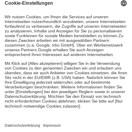
Grundsätzlich leisten Mitglieder Zuzahlungen in Höhe von zehn
Prozent des Abgabepreises,
mindestens
jedoch
fünf Euro
und
höchstens zehn Euro.
Es sind jedoch nie mehr als die tatsächlichen
Kosten der Leistung zu entrichten.
Diese Regeln gelten grundsätzlich auch für Online-Apotheken.
Bei Heilmitteln und häuslicher Krankenpflege beträgt die
Zuzahlung zehn Prozent der Kosten sowie zehn Euro je
Verordnung.
Um das Engagement der Versicherten für ihre eigene Gesundheit zu
stärken und die besondere Stellung der Familie zu unterstützen,
fallen
keine Zuzahlungen
an bei:
• Kindern und Jugendlichen bis zum vollendeten 18. Lebensjahr
mit Ausnahme der Fahrkosten
• Untersuchungen zur Vorsorge und Früherkennung, die von der
GKV getragen werden
• empfohlenen Schutzimpfungen
• Harn- und Blutteststreifen
Wir nutzen Trusted Shops als unabhängigen Dienstleister für die
Einholung von Bewertungen. Trusted Shops hat Maßnahmen
getroffen, um sicherzustellen, dass es sich um echte Bewertungen
handelt. Mehr Informationen findest du hier: