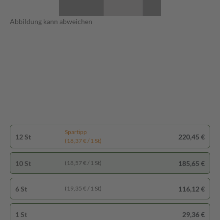
Abbildung kann abweichen
Spartipp
12 St
220,45 €
(18,37 € / 1 St)
10 St
185,65 €
(18,57 € / 1 St)
6 St
116,12 €
(19,35 € / 1 St)
1 St
29,36 €