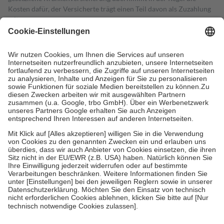
Kosten dafür, der Versicherte trägt einen Teil davon als Zuzahlung
mit.
Grundsätzlich leisten Mitglieder Zuzahlungen in Höhe von zehn
Prozent des Abgabepreises,
mindestens
jedoch
fünf Euro
und
höchstens zehn Euro.
Es sind jedoch nie mehr als die tatsächlichen
Kosten der Leistung zu entrichten.
Diese Regeln gelten grundsätzlich auch für Online-Apotheken.
Bei Heilmitteln und häuslicher Krankenpflege beträgt die
Zuzahlung zehn Prozent der Kosten sowie zehn Euro je
Verordnung.
Um das Engagement der Versicherten für ihre eigene Gesundheit zu
stärken und die besondere Stellung der Familie zu unterstützen,
fallen
keine Zuzahlungen
an bei:
• Kindern und Jugendlichen bis zum vollendeten 18. Lebensjahr
mit Ausnahme der Fahrkosten
• Untersuchungen zur Vorsorge und Früherkennung, die von der
GKV getragen werden
• empfohlenen Schutzimpfungen
• Harn- und Blutteststreifen
Wir nutzen Trusted Shops als unabhängigen Dienstleister für die