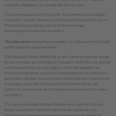
und Gratis-Beigaben nur solange der Vorrat reicht.
1
Eine pharmazeutische Prüfung der Arzneimittel und sonstigen
Produkte in deinem Warenkorb beinhaltet die Durchführung von
Wechselwirkungschecks und die Prüfung etwaiger
Anwendungshinweise des Herstellers.
2
Biozidprodukte
vorsichtig verwenden. Vor Gebrauch stets Etikett
und Produktinformationen lesen.
3
Die Übergabe deiner Bestellung an den Paketdienstleister erfolgt
bei uns werktags von Montag bis Freitag bis 18:00 Uhr. Der genaue
Lieferzeitpunkt kann je nach Region und in Abhängigkeit der
Produktverfügbarkeit sowie vom Zustellzeitpunkt des Spediteurs
abweichen. Darüber hinaus können notwendige pharmazeutische
Prüfungen, die zu deiner Arzneimittelsicherheit dienen, die
Lieferfrist um die Dauer der Prüfungen einschließlich Klärungen
verlängern.
4
Für verschreibungspflichtige Medikamente stellt der Arzt ein
Rezept aus und der Patient erhält sie in der Apotheke. Die
gesetzliche Krankenversicherung übernimmt in der Regel die