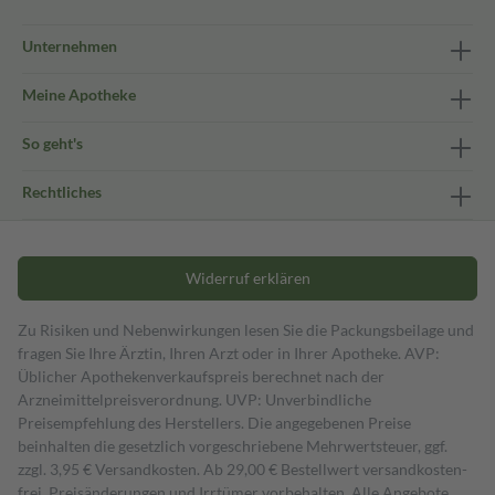
Unternehmen
Meine Apotheke
So geht's
Rechtliches
Widerruf erklären
Zu Risiken und Nebenwirkungen lesen Sie die Packungsbeilage und
fragen Sie Ihre Ärztin, Ihren Arzt oder in Ihrer Apotheke. AVP:
Üblicher Apothekenverkaufspreis berechnet nach der
Arzneimittelpreisverordnung. UVP: Unverbindliche
Preisempfehlung des Herstellers. Die angegebenen Preise
beinhalten die gesetzlich vorgeschriebene Mehrwertsteuer, ggf.
zzgl. 3,95 € Versandkosten. Ab 29,00 € Bestell­wert versand­kosten­
frei. Preisänderungen und Irrtümer vorbehalten. Alle Angebote