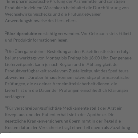
Eine pharmazeutische Prüfung der Arzneimittel und sonstigen
Produkte in deinem Warenkorb beinhaltet die Durchführung von
Wechselwirkungschecks und die Prüfung etwaiger
Anwendungshinweise des Herstellers.
2
Biozidprodukte
vorsichtig verwenden. Vor Gebrauch stets Etikett
und Produktinformationen lesen.
3
Die Übergabe deiner Bestellung an den Paketdienstleister erfolgt
bei uns werktags von Montag bis Freitag bis 18:00 Uhr. Der genaue
Lieferzeitpunkt kann je nach Region und in Abhängigkeit der
Produktverfügbarkeit sowie vom Zustellzeitpunkt des Spediteurs
abweichen. Darüber hinaus können notwendige pharmazeutische
Prüfungen, die zu deiner Arzneimittelsicherheit dienen, die
Lieferfrist um die Dauer der Prüfungen einschließlich Klärungen
verlängern.
4
Für verschreibungspflichtige Medikamente stellt der Arzt ein
Rezept aus und der Patient erhält sie in der Apotheke. Die
gesetzliche Krankenversicherung übernimmt in der Regel die
Kosten dafür, der Versicherte trägt einen Teil davon als Zuzahlung
mit.