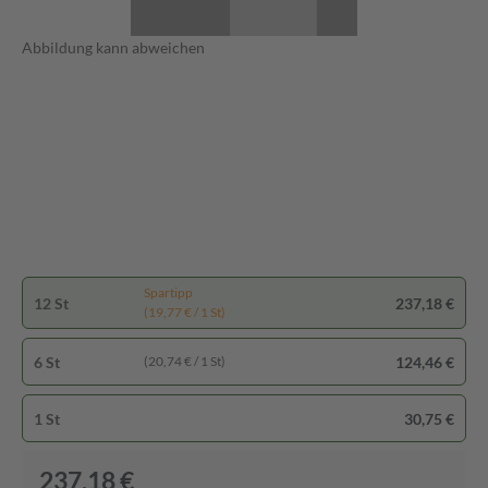
Abbildung kann abweichen
Spartipp
12 St
237,18 €
(19,77 € / 1 St)
6 St
124,46 €
(20,74 € / 1 St)
1 St
30,75 €
237,18 €