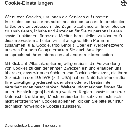
Grundsätzlich leisten Mitglieder Zuzahlungen in Höhe von zehn
Prozent des Abgabepreises,
mindestens
jedoch
fünf Euro
und
höchstens zehn Euro.
Es sind jedoch nie mehr als die tatsächlichen
Kosten der Leistung zu entrichten.
Diese Regeln gelten grundsätzlich auch für Online-Apotheken.
Bei Heilmitteln und häuslicher Krankenpflege beträgt die
Zuzahlung zehn Prozent der Kosten sowie zehn Euro je
Verordnung.
Um das Engagement der Versicherten für ihre eigene Gesundheit zu
stärken und die besondere Stellung der Familie zu unterstützen,
fallen
keine Zuzahlungen
an bei:
• Kindern und Jugendlichen bis zum vollendeten 18. Lebensjahr
mit Ausnahme der Fahrkosten
• Untersuchungen zur Vorsorge und Früherkennung, die von der
GKV getragen werden
• empfohlenen Schutzimpfungen
• Harn- und Blutteststreifen
Wir nutzen Trusted Shops als unabhängigen Dienstleister für die
Einholung von Bewertungen. Trusted Shops hat Maßnahmen
getroffen, um sicherzustellen, dass es sich um echte Bewertungen
handelt. Mehr Informationen findest du hier: