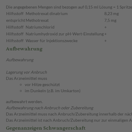
Die angegebenen Mengen sind bezogen auf 0,15 ml Lösung = 1 Spritz
Hilfsstoff
Methotrexat dinatrium
8,23 mg
entspricht
Methotrexat
7,5 mg
Hilfsstoff
Natriumchlorid
+
Hilfsstoff
Natriumhydroxid zur pH-Wert-Einstellung
+
Hilfsstoff
Wasser für Injektionszwecke
+
Aufbewahrung
Aufbewahrung
Lagerung vor Anbruch
Das Arzneimittel muss
vor Hitze geschützt
im Dunkeln (z.B. im Umkarton)
aufbewahrt werden.
Aufbewahrung nach Anbruch oder Zubereitung
Das Arzneimittel muss nach Anbruch/Zubereitung innerhalb der näc
Das Arzneimittel ist nach Anbruch/Zubereitung nur zur einmaligen
Gegenanzeigen Schwangerschaft