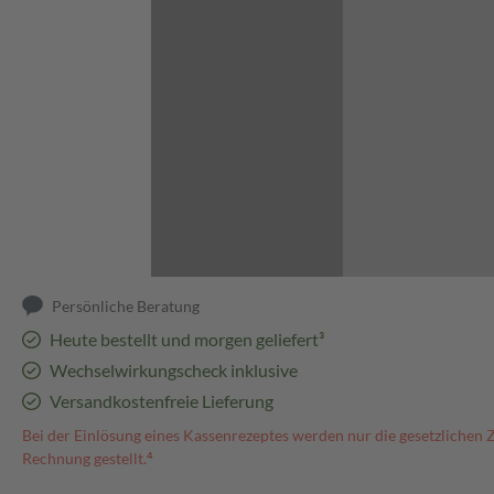
Abbildung kann abweichen
Persönliche Beratung
Heute bestellt und morgen geliefert³
Wechselwirkungscheck inklusive
Versandkostenfreie Lieferung
Bei der Einlösung eines Kassenrezeptes werden nur die gesetzlichen 
Rechnung gestellt.⁴