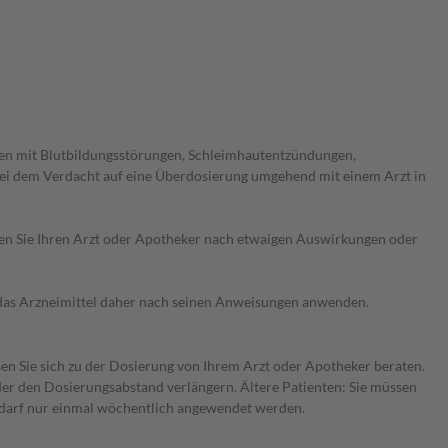
en mit Blutbildungsstörungen, Schleimhautentzündungen,
ei dem Verdacht auf eine Überdosierung umgehend mit einem Arzt in
ragen Sie Ihren Arzt oder Apotheker nach etwaigen Auswirkungen oder
e das Arzneimittel daher nach seinen Anweisungen anwenden.
sen Sie sich zu der Dosierung von Ihrem Arzt oder Apotheker beraten.
der den Dosierungsabstand verlängern. Ältere Patienten: Sie müssen
l darf nur einmal wöchentlich angewendet werden.