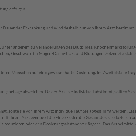
tung erfolgen.
r Dauer der Erkrankung und wird deshalb nur von Ihrem Arzt bestimmt.
, unter anderem zu Veränderungen des Blutbildes, Knochenmarkstörung
hen, Geschwüre im Magen-Darm-Trakt und Blutungen. Setzen Sie sich b
d älteren Menschen auf eine gewissenhafte Dosierung. Im Zweifelsfalle f
gsbeilage abweichen. Da der Arzt sie individuell abstimmt, sollten Si
t, sollte sie von Ihrem Arzt individuell auf Sie abgestimmt werden. Las
 mit Ihrem Arzt eventuell die Einzel- oder die Gesamtdosis reduzieren o
osis reduzieren oder den Dosierungsabstand verlängern. Das Arzneimitte