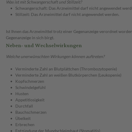
Was ist mit Schwangerschaft und Stillzeit?
Schwangerschaft: Das Arzneimittel darf nicht angewendet werd
Stillzeit: Das Arzneimittel darf nicht angewendet werden.
Ist Ihnen das Arzneimittel trotz einer Gegenanzeige verordnet worden
Gegenanzeige in sich birgt.
Neben- und Wechselwirkungen
Welche unerwünschten Wirkungen können auftreten?
Verminderte Zahl an Blutplättchen (Thrombozytopenie)
Verminderte Zahl an weißen Blutkörperchen (Leukopenie)
Kopfschmerzen
Schwindelgefühl
Husten
Appetitlosigkeit
Durchfall
Bauchschmerzen
Übelkeit
Erbrechen
Entzündung der Mundschleimhaut (Stomatitis)