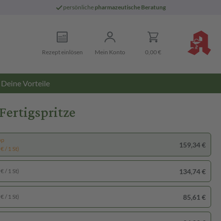
persönliche
pharmazeutische Beratung
Rezept einlösen
Mein Konto
0,00 €
Deine Vorteile
Fertigspritze
pp
159,34 €
€ / 1 St)
134,74 €
€ / 1 St)
85,61 €
€ / 1 St)