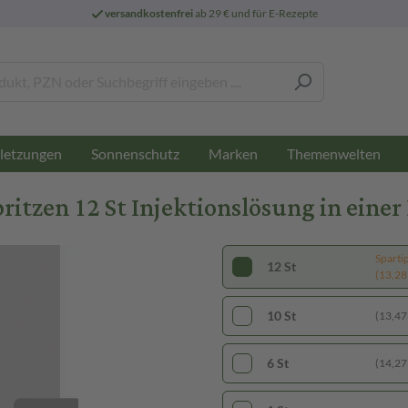
versandkostenfrei
ab 29 € und für E-Rezepte
letzungen
Sonnenschutz
Marken
Themenwelten
tzen 12 St Injektionslösung in einer 
Sparti
12 St
(13,28 
10 St
(13,47 
6 St
(14,27 