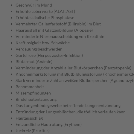
Geschwür im Mund
Erhöhte Leberwerte (ALAT, AST)
Erhöhte alkalische Phosphatase
Vermehrter Gallenfarbstoff (Bilirubin) im Blut
Haarausfall mit Glatzenbildung (Alopezie)
Verminderte Nierenausscheidung von Kreatinin
Kraftlosigkeit bzw. Schwäche
Verdauungsbeschwerden
Gürtelrose (Herpes zoster-Infektion)
Blutarmut (Anämie)
Verminderung der Anzahl aller Blutkörperchen (Panzytopenie)
Knochenmarkstörung mit Blutbildungsstörung (Knochenmarkde
Stark verminderte Zahl an weißen Blutkörperchen (Agranulozyt
Benommenheit
Missempfindungen
Bindehautentzündung
Das Lungenbindegewebe betreffende Lungenentzündung
Entzündung der Lungenbläschen, die tödlich verlaufen kann
Hautausschlag
Entzündliche Hautrötung (Erythem)
Juckreiz (Pruritus)