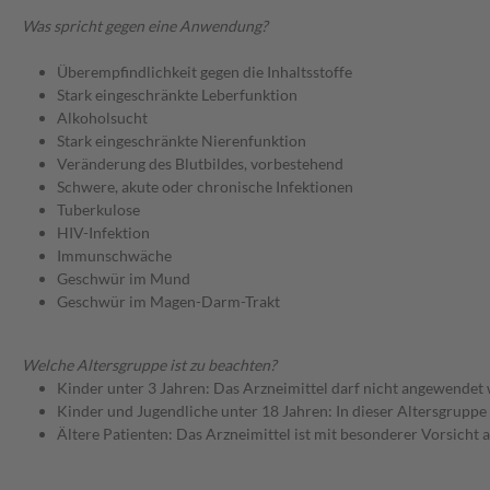
Was spricht gegen eine Anwendung?
Überempfindlichkeit gegen die Inhaltsstoffe
Stark eingeschränkte Leberfunktion
Alkoholsucht
Stark eingeschränkte Nierenfunktion
Veränderung des Blutbildes, vorbestehend
Schwere, akute oder chronische Infektionen
Tuberkulose
HIV-Infektion
Immunschwäche
Geschwür im Mund
Geschwür im Magen-Darm-Trakt
Welche Altersgruppe ist zu beachten?
Kinder unter 3 Jahren: Das Arzneimittel darf nicht angewendet
Kinder und Jugendliche unter 18 Jahren: In dieser Altersgruppe
Ältere Patienten: Das Arzneimittel ist mit besonderer Vorsicht