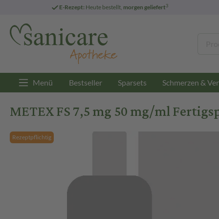
3
E-Rezept:
Heute bestellt,
morgen geliefert
Menü
Bestseller
Sparsets
Schmerzen & Ver
METEX FS 7,5 mg 50 mg/ml Fertigspri
Rezeptpflichtig